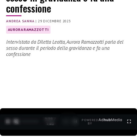
confessione
ANDREA SANNA
|
29 DICEMBRE 2023
AURORA RAMAZZOTTI
Intervistata da Diletta Leotta, Aurora Ramazzotti parla del
sesso durante il periodo della gravidanza e fa una
confessione
0:30 /
Ad
hub
Media
POWERED
1
/
2
1:40
BY