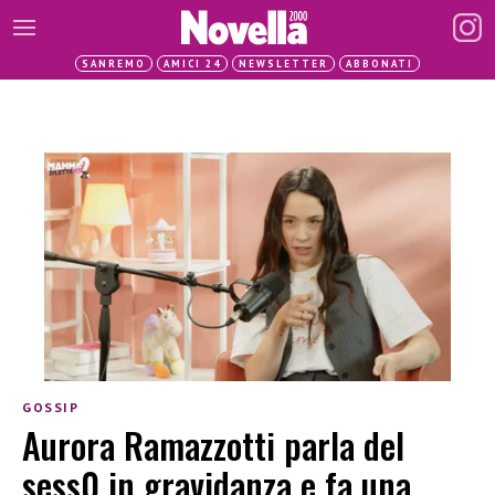
SANREMO
AMICI 24
NEWSLETTER
ABBONATI
GOSSIP
Aurora Ramazzotti parla del
sess0 in gravidanza e fa una