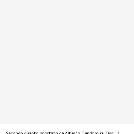
Secondo quanto riportato da Alberto Dandolo su Oggi, il