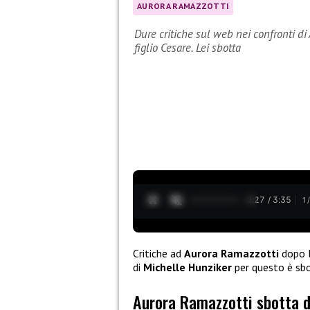
AURORA RAMAZZOTTI
Dure critiche sul web nei confronti di 
figlio Cesare. Lei sbotta
0:28 / 3:35
1
Critiche ad
Aurora Ramazzotti
dopo l
di
Michelle Hunziker
per questo è sbo
Aurora Ramazzotti sbotta d