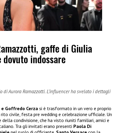
mazzotti, gaffe di Giulia
e dovuto indossare
o di Aurora Ramazzotti. L’influencer ha svelato i dettagli
 e Goffredo Cerza
si è trasformato in un vero e proprio
ito civile, festa pre wedding e celebrazione ufficiale. Un
della condivisione, che ha visto riuniti familiari, amici e
aliano. Tra gli invitati erano presenti
Paola Di
niele
nel ruolo di officiante,
Santo Versace
con la