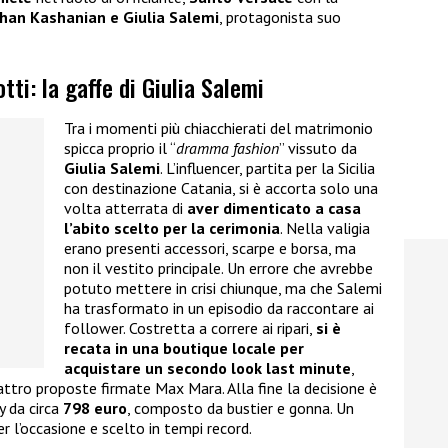
han Kashanian e Giulia Salemi
, protagonista suo
i: la gaffe di Giulia Salemi
Tra i momenti più chiacchierati del matrimonio
spicca proprio il “
dramma fashion
” vissuto da
Giulia Salemi
. L’influencer, partita per la Sicilia
con destinazione Catania, si è accorta solo una
volta atterrata di
aver dimenticato a casa
l’abito scelto per la cerimonia
. Nella valigia
erano presenti accessori, scarpe e borsa, ma
non il vestito principale. Un errore che avrebbe
potuto mettere in crisi chiunque, ma che Salemi
ha trasformato in un episodio da raccontare ai
follower. Costretta a correre ai ripari,
si è
recata in una boutique locale per
acquistare un secondo look last minute
,
attro proposte firmate Max Mara. Alla fine la decisione è
y da circa
798 euro
, composto da bustier e gonna. Un
r l’occasione e scelto in tempi record.