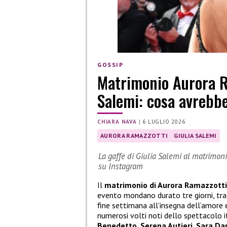
GOSSIP
Matrimonio Aurora Ra
Salemi: cosa avrebb
CHIARA NAVA
|
6 LUGLIO 2026
AURORA RAMAZZOTTI
GIULIA SALEMI
La gaffe di Giulia Salemi al matrimoni
su Instagram
Il
matrimonio di Aurora Ramazzotti
evento mondano durato tre giorni, tra r
fine settimana all’insegna dell’amore e 
numerosi volti noti dello spettacolo it
Benedetto, Serena Autieri, Sara Da