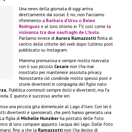
Una news della giornata di oggi arriva
direttamente dai social. E no, non facciamo
riferimento a
Barbara d’Urso
o
Belen
Rodriguez
e al loro ritorno in TV, così come
la
vicinanza tra due naufraghi de
L’Isola
.
Parliamo invece di
Aurora Ramazzotti
finita al
centro delle critiche del web dopo l’ultimo post
pubblicato su Instagram.
Mamma premurosa e sempre molto riservata
con il suo piccolo
Cesare
non l’ha mai
mostrato per mantenere assoluta privacy.
Nonostante ciò condivide molto spesso post e
storie divertenti in compagnia del figlio nato
rza.
Pubblica contenuti sempre dolci e divertenti, ma fa
veda. E questo è successo anche ieri.
cessa una piccola gita domenicale al Lago d’Iseo. Con lei il
tti divertenti e spensierati, che però hanno generato una
a figlia di
Michelle Hunziker
ha postato delle foto
ietro di loro compare appunto l’acqua del lago. Dalle foto
narsi, fino a che la
Ramazzotti
non l’ha deciso di