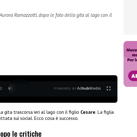
Aurora Ramazzotti, dopo le foto della gita al lago con il
Ad
hub
Media
/
2
POWERED BY
a gita trascorsa ieri al lago con il figlio
Cesare
. La figlia
ttata sui social. Ecco cosa è successo.
opo le critiche