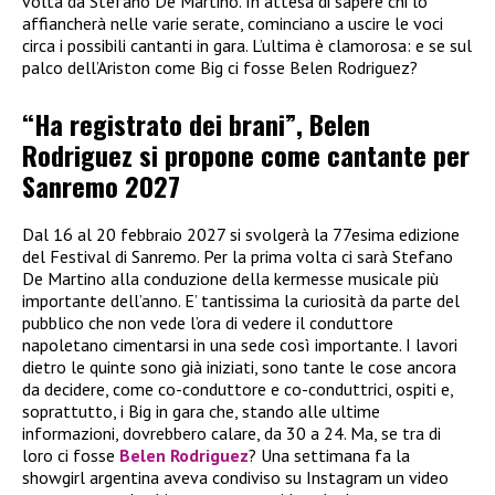
volta da Stefano De Martino. In attesa di sapere chi lo
affiancherà nelle varie serate, cominciano a uscire le voci
circa i possibili cantanti in gara. L’ultima è clamorosa: e se sul
palco dell’Ariston come Big ci fosse Belen Rodriguez?
“Ha registrato dei brani”, Belen
Rodriguez si propone come cantante per
Sanremo 2027
Dal 16 al 20 febbraio 2027 si svolgerà la 77esima edizione
del Festival di Sanremo. Per la prima volta ci sarà Stefano
De Martino alla conduzione della kermesse musicale più
importante dell’anno. E’ tantissima la curiosità da parte del
pubblico che non vede l’ora di vedere il conduttore
napoletano cimentarsi in una sede così importante. I lavori
dietro le quinte sono già iniziati, sono tante le cose ancora
da decidere, come co-conduttore e co-conduttrici, ospiti e,
soprattutto, i Big in gara che, stando alle ultime
informazioni, dovrebbero calare, da 30 a 24. Ma, se tra di
loro ci fosse
Belen Rodriguez
? Una settimana fa la
showgirl argentina aveva condiviso su Instagram un video