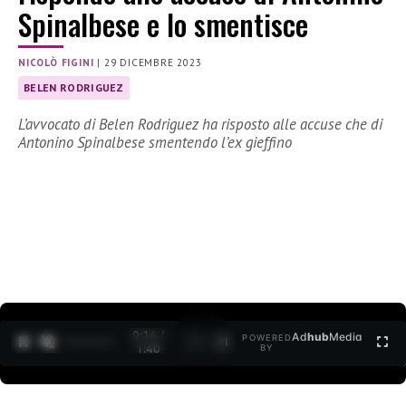
Spinalbese e lo smentisce
NICOLÒ FIGINI
|
29 DICEMBRE 2023
BELEN RODRIGUEZ
L’avvocato di Belen Rodriguez ha risposto alle accuse che di
Antonino Spinalbese smentendo l’ex gieffino
0:15 /
Ad
hub
Media
POWERED
1
/
2
1:40
BY