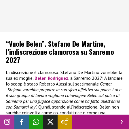
“Vuole Belen”. Stefano De Martino,
l’indiscrezione clamorosa su Sanremo
2027
L’indiscrezione è clamorosa: Stefano De Martino vorrebbe la
sua ex moglie,
Belen Rodriguez
, a Sanremo 2027! A lanciare
lo scoop è stato Roberto Alessi sul settimanale
Gente:
“
Stefano vorrebbe proporre la sua sfera affettiva sul palco. Lui e
il suo gruppo di lavoro vogliono coinvolgere Belen sul palco di
Sanremo per una fugace apparizione come ha fatto quest’anno
con Samurai Jay”.
Quindi, stando all’indiscrezione, Belen non
sarebbe coinvolta come co-conduttrice o come una
presenza strutturata all’interno del cast ma la sua sarebbe
una partecipazione speciale. Per il momento, però, si tratta