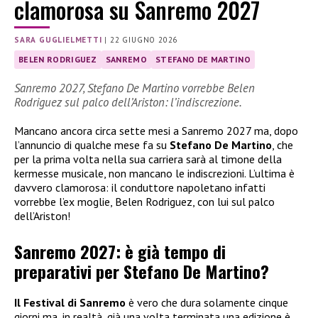
clamorosa su Sanremo 2027
SARA GUGLIELMETTI
|
22 GIUGNO 2026
BELEN RODRIGUEZ
SANREMO
STEFANO DE MARTINO
Sanremo 2027, Stefano De Martino vorrebbe Belen
Rodriguez sul palco dell’Ariston: l’indiscrezione.
Mancano ancora circa sette mesi a Sanremo 2027 ma, dopo
l’annuncio di qualche mese fa su
Stefano De Martino
, che
per la prima volta nella sua carriera sarà al timone della
kermesse musicale, non mancano le indiscrezioni. L’ultima è
davvero clamorosa: il conduttore napoletano infatti
vorrebbe l’ex moglie, Belen Rodriguez, con lui sul palco
dell’Ariston!
Sanremo 2027: è già tempo di
preparativi per Stefano De Martino?
Il Festival di Sanremo
è vero che dura solamente cinque
giorni ma, in realtà, già una volta terminata una edizione è