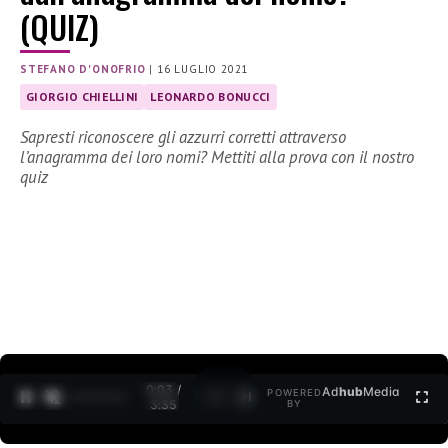
(QUIZ)
STEFANO D'ONOFRIO
|
16 LUGLIO 2021
GIORGIO CHIELLINI
LEONARDO BONUCCI
Sapresti riconoscere gli azzurri corretti attraverso
l’anagramma dei loro nomi? Mettiti alla prova con il nostro
quiz
0:04 /
Ad
hub
Media
POWERED
1
/
2
3:35
BY