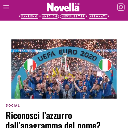
SANREMO
AMICI 24
NEWSLETTER
ABBONATI
SOCIAL
Riconosci l’azzurro
dall’anagramma del nome?