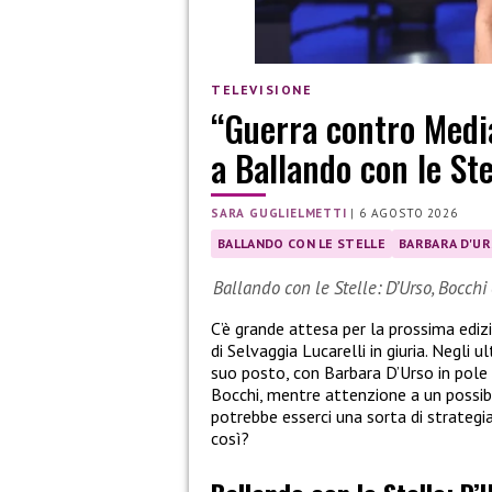
TELEVISIONE
“Guerra contro Media
a Ballando con le Ste
SARA GUGLIELMETTI
|
6 AGOSTO 2026
BALLANDO CON LE STELLE
BARBARA D'U
Ballando con le Stelle: D’Urso, Bocchi 
C’è grande attesa per la prossima ediz
di Selvaggia Lucarelli in giuria. Negli u
suo posto, con Barbara D’Urso in pole p
Bocchi, mentre attenzione a un possib
potrebbe esserci una sorta di strategia
così?