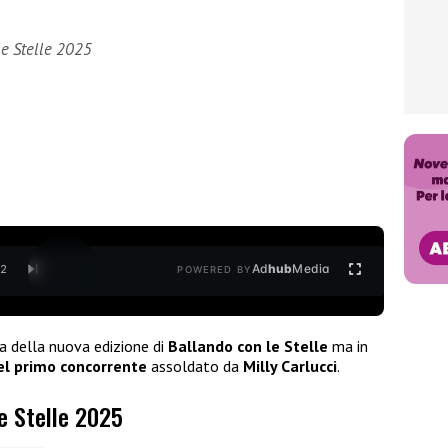
le Stelle 2025
Ad
hub
Media
/
2
POWERED BY
a della nuova edizione di
Ballando con le Stelle
ma in
l primo concorrente
assoldato da
Milly Carlucci
.
le Stelle 2025