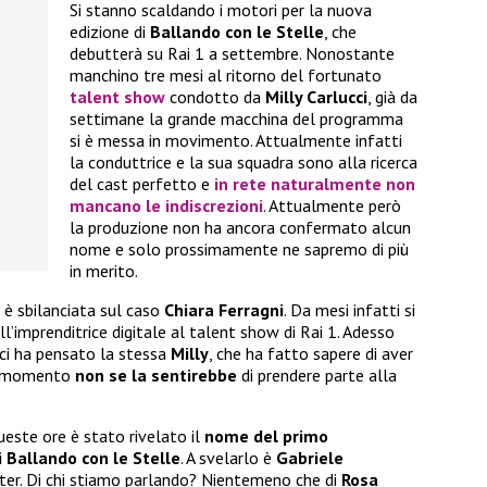
Si stanno scaldando i motori per la nuova
edizione di
Ballando con le Stelle
, che
debutterà su Rai 1 a settembre. Nonostante
manchino tre mesi al ritorno del fortunato
talent show
condotto da
Milly Carlucci
, già da
settimane la grande macchina del programma
si è messa in movimento. Attualmente infatti
la conduttrice e la sua squadra sono alla ricerca
del cast perfetto e
in rete naturalmente non
mancano le indiscrezioni
. Attualmente però
la produzione non ha ancora confermato alcun
nome e solo prossimamente ne sapremo di più
in merito.
 è sbilanciata sul caso
Chiara Ferragni
. Da mesi infatti si
ll’imprenditrice digitale al talent show di Rai 1. Adesso
 ci ha pensato la stessa
Milly
, che ha fatto sapere di aver
al momento
non se la sentirebbe
di prendere parte alla
queste ore è stato rivelato il
nome del primo
 Ballando con le Stelle
. A svelarlo è
Gabriele
ter. Di chi stiamo parlando? Nientemeno che di
Rosa