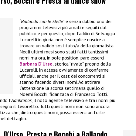
’Urso, Bocchi e Presta al dance show
“Ballando con le Stelle
” è senza dubbio uno dei
programmi televisivi più amati e seguiti dal
pubblico e per questo, dopo l’addio di Selvaggia
Lucarelli in giuria, non è semplice riuscire a
trovare un valido sostituto/a della giornalista.
Negli ultimi mesi sono stati fatti tantissimi
nomi ma ora, in pole position, pare esserci
Barbara D’Urso
, storica “rivale” proprio della
Lucarelli. In attesa ovviamente di conferme
ufficiali, anche per il cast dei concorrenti si
stanno facendo diversi nomi. Ad attirare
l’attenzione la scorsa settimana quello di
Noemi Bocchi, fidanzata di Francesco Totti.
ndo l’
Adnkronos
, il noto agente televisivo è tra i nomi più
assegna il ‘tesoretto’. Tutti questi nomi non sono ancora
tizza che, dietro questi nomi, possa esserci un forte
nel dettaglio.
 D’Urso, Presta e Bocchi a Ballando