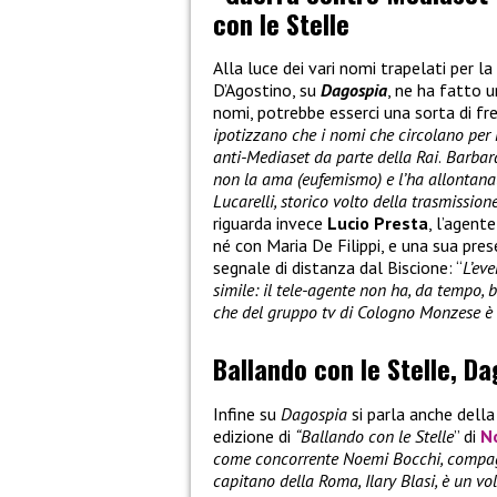
con le Stelle
Alla luce dei vari nomi trapelati per la
D’Agostino, su
Dagospia
, ne ha fatto u
nomi, potrebbe esserci una sorta di fre
ipotizzano che i nomi che circolano per
anti-Mediaset da parte della Rai
.
Barbara 
non la ama (eufemismo) e l’ha allontana
Lucarelli, storico volto della trasmissione
riguarda invece
Lucio Presta
, l’agent
né con Maria De Filippi, e una sua pr
segnale di distanza dal Biscione: “
L’ev
simile: il tele-agente non ha, da tempo,
che del gruppo tv di Cologno Monzese è l
Ballando con le Stelle, D
Infine su
Dagospia
si parla anche dell
edizione di
“Ballando con le Stelle
” di
N
come concorrente Noemi Bocchi, compagna
capitano della Roma, Ilary Blasi, è un vo