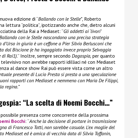
 nuova edizione di “
Ballando con le Stelle”
, Roberto
na lettura “politica”, ipotizzando anche che, dietro alcuni
cciatina della Rai a Mediaset: “
Gli addetti ai ‘livori’
 Ballando con le Stelle nascondano una precisa strategia
d’Urso in giuria è un ceffone a Pier Silvio Berlusconi che
ta dal Biscione (e ha ingaggiato invece proprio Selvaggia
 di Rai1).
” Inoltre, sempre secondo
Dagospia,
per quanto
e televisivo non avrebbe rapporti idilliaci né con Mediaset
esenza al dance show Rai può essere vista come un altro
entuale presente di Lucio Presta si presta a una speculazione
 buoni rapporti con Mediaset e nemmeno con Maria De Filippi,
a regina.”
agospia: “La scelta di Noemi Bocchi…”
a possibile presenza come concorrente della prossima
oemi Bocchi
: “
Anche la decisione di portare in trasmissione
 di Francesco Totti, non sarebbe casuale. L’ex moglie del
lto Mediaset ed è amica di vecchia data di Silvia Toffanin,