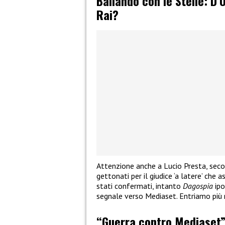
Ballando con le Stelle: D
Rai?
Attenzione anche a Lucio Presta, seco
gettonati per il giudice ‘a latere’ che 
stati confermati, intanto
Dagospia
ipo
segnale verso Mediaset. Entriamo più 
“Guerra contro Mediaset”,