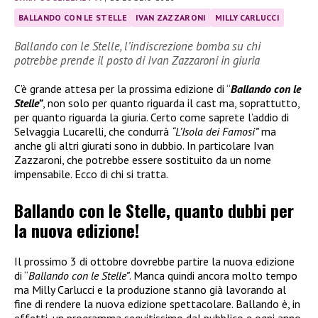
BALLANDO CON LE STELLE
IVAN ZAZZARONI
MILLY CARLUCCI
Ballando con le Stelle, l’indiscrezione bomba su chi
potrebbe prende il posto di Ivan Zazzaroni in giuria
C’è grande attesa per la prossima edizione di “
Ballando con le
Stelle”
, non solo per quanto riguarda il cast ma, soprattutto,
per quanto riguarda la giuria. Certo come saprete l’addio di
Selvaggia Lucarelli, che condurrà
“L’Isola dei Famosi”
ma
anche gli altri giurati sono in dubbio. In particolare Ivan
Zazzaroni, che potrebbe essere sostituito da un nome
impensabile. Ecco di chi si tratta.
Ballando con le Stelle, quanto dubbi per
la nuova edizione!
Il prossimo 3 di ottobre dovrebbe partire la nuova edizione
di “
Ballando con le Stelle”
. Manca quindi ancora molto tempo
ma Milly Carlucci e la produzione stanno già lavorando al
fine di rendere la nuova edizione spettacolare. Ballando è, in
effetti, un programma seguitissimo dal pubblico e ogni anno