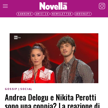
SANREMO
AMICI 24
NEWSLETTER
ABBONATI
GOSSIP
|
SOCIAL
Andrea Delogu e Nikita Perotti
sono una coppia? La reazione di