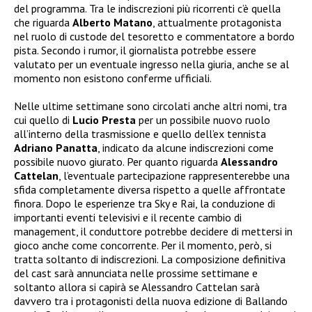
del programma. Tra le indiscrezioni più ricorrenti c’è quella
che riguarda
Alberto Matano
, attualmente protagonista
nel ruolo di custode del tesoretto e commentatore a bordo
pista. Secondo i rumor, il giornalista potrebbe essere
valutato per un eventuale ingresso nella giuria, anche se al
momento non esistono conferme ufficiali.
Nelle ultime settimane sono circolati anche altri nomi, tra
cui quello di
Lucio Presta
per un possibile nuovo ruolo
all’interno della trasmissione e quello dell’ex tennista
Adriano Panatta
, indicato da alcune indiscrezioni come
possibile nuovo giurato. Per quanto riguarda
Alessandro
Cattelan
, l’eventuale partecipazione rappresenterebbe una
sfida completamente diversa rispetto a quelle affrontate
finora. Dopo le esperienze tra Sky e Rai, la conduzione di
importanti eventi televisivi e il recente cambio di
management, il conduttore potrebbe decidere di mettersi in
gioco anche come concorrente. Per il momento, però, si
tratta soltanto di indiscrezioni. La composizione definitiva
del cast sarà annunciata nelle prossime settimane e
soltanto allora si capirà se Alessandro Cattelan sarà
davvero tra i protagonisti della nuova edizione di Ballando