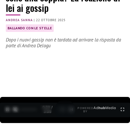
lei ai gossip
ANDREA SANNA
|
22 OTTOBRE 2025
BALLANDO CON LE STELLE
Dopo i nuovi gossip non è tardata ad arrivare la risposta da
parte di Andrea Delogu
0:30 /
Ad
hub
Media
POWERED
1
/
2
3:35
BY