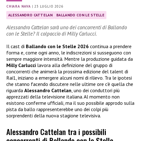
CHIARA NAVA
|
23 LUGLIO 2026
ALESSANDRO CATTELAN
BALLANDO CON LE STELLE
Alessandro Cattelan sarà uno dei concorrenti di Ballando
con le Stelle? Il colpaccio di Milly Carlucci.
Il cast di
Ballando con le Stelle 2026
continua a prendere
forma e, come ogni anno, le indiscrezioni si susseguono con
sempre maggiore intensità. Mentre la produzione guidata da
Milly Carlucci
lavora alla definizione del gruppo di
concorrenti che animerà la prossima edizione del talent di
Rai1, iniziano a emergere alcuni nomi di rilievo. Tra le ipotesi
che stanno facendo discutere nelle ultime ore c’è quella che
riguarda
Alessandro Cattelan
, uno dei conduttori più
apprezzati della televisione italiana. Al momento non
esistono conferme ufficiali, ma il suo possibile approdo sulla
pista da ballo rappresenterebbe uno dei colpi più
sorprendenti della nuova stagione televisiva.
Alessandro Cattelan tra i possibili
concorrenti di Ballando con le Stelle