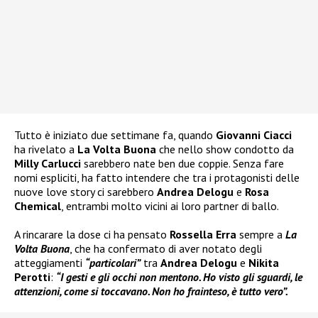
Tutto è iniziato due settimane fa, quando
Giovanni Ciacci
ha rivelato a
La Volta Buona
che nello show condotto da
Milly Carlucci
sarebbero nate ben due coppie. Senza fare
nomi espliciti, ha fatto intendere che tra i protagonisti delle
nuove love story ci sarebbero
Andrea Delogu
e
Rosa
Chemical
, entrambi molto vicini ai loro partner di ballo.
A rincarare la dose ci ha pensato
Rossella Erra
sempre a
La
Volta Buona
, che ha confermato di aver notato degli
atteggiamenti
“particolari”
tra
Andrea Delogu
e
Nikita
Perotti
:
“I gesti e gli occhi non mentono. Ho visto gli sguardi, le
attenzioni, come si toccavano. Non ho frainteso, è tutto vero”.