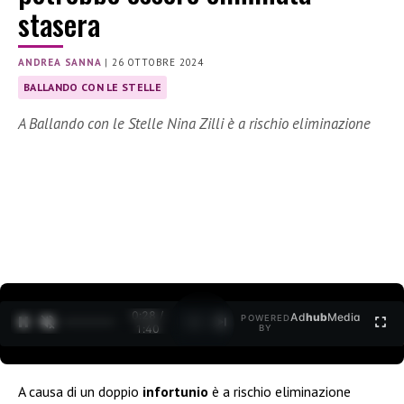
stasera
ANDREA SANNA
|
26 OTTOBRE 2024
BALLANDO CON LE STELLE
A Ballando con le Stelle Nina Zilli è a rischio eliminazione
0:29 /
Ad
hub
Media
POWERED
1
/
2
1:40
BY
A causa di un doppio
infortunio
è a rischio eliminazione