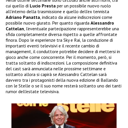
Nelle ultime settimane sono circolati anche altri nomi, tra
cui quello di
Lucio Presta
per un possibile nuovo ruolo
all’interno della trasmissione e quello dell’ex tennista
Adriano Panatta
, indicato da alcune indiscrezioni come
possibile nuovo giurato. Per quanto riguarda
Alessandro
Cattelan
, l’eventuale partecipazione rappresenterebbe una
sfida completamente diversa rispetto a quelle affrontate
finora. Dopo le esperienze tra Sky e Rai, la conduzione di
importanti eventi televisivi e il recente cambio di
management, il conduttore potrebbe decidere di mettersi in
gioco anche come concorrente. Per il momento, però, si
tratta soltanto di indiscrezioni. La composizione definitiva
del cast sarà annunciata nelle prossime settimane e
soltanto allora si capirà se Alessandro Cattelan sarà
davvero tra i protagonisti della nuova edizione di Ballando
con le Stelle o se il suo nome resterà soltanto uno dei tanti
rumor dell’estate televisiva.