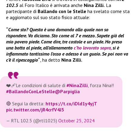
102.5
al Foro Italico è arrivata anche
Nina Zilli.
La
partecipante di
Ballando con le Stelle
ha svelato come sta
e aggiornato sul suo stato fisico attuale:
“
Come sto? Questa è una domanda alla quale non so
rispondere. Va diciamo. Sto come al 7 e mezzo. Sapete già del
mio povero piede. Come dire, tre costole e un piede. Ho preso
una botta al piede, all’allenamento
c’ho lavorato sopra,
si è
infiammato tantissimo l’osso e adesso è un guaio. Se poi non va
c’è il ripescaggio
“
, ha detto
Nina Zilli.
❤️‍🩹Le condizioni di salute di
#NinaZilli
, forza Nina!!
#BallandoConLeStelle
@Parpiglia
🔴 Segui la diretta:
https://t.co/iDld1y4yjT
pic.twitter.com/jR4crfV4J5
— RTL 102.5 (@rtl1025)
October 25, 2024