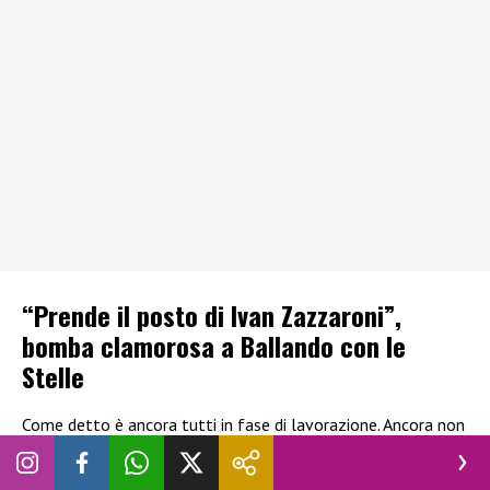
“Prende il posto di Ivan Zazzaroni”,
bomba clamorosa a Ballando con le
Stelle
Come detto è ancora tutti in fase di lavorazione. Ancora non
sappiamo con certezza chi ci sarà nella prossima edizione di
“
Ballando con le Stelle
“, né per quanto riguarda il cast, né per