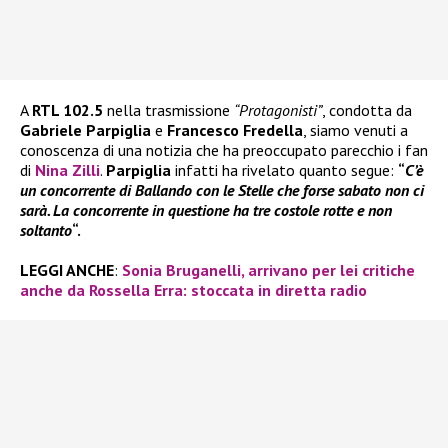
A
RTL 102.5
nella trasmissione
“Protagonisti”
, condotta da
Gabriele Parpiglia
e
Francesco Fredella
, siamo venuti a
conoscenza di una notizia che ha preoccupato parecchio i fan
di
Nina Zilli
.
Parpiglia
infatti ha rivelato quanto segue:
“
C’è
un concorrente di Ballando con le Stelle che forse sabato non ci
sarà. La concorrente in questione ha tre costole rotte e non
soltanto
“.
LEGGI ANCHE
:
Sonia Bruganelli, arrivano per lei critiche
anche da Rossella Erra: stoccata in diretta radio