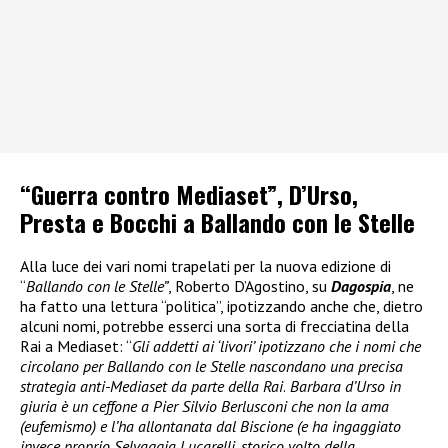
“Guerra contro Mediaset”, D’Urso,
Presta e Bocchi a Ballando con le Stelle
Alla luce dei vari nomi trapelati per la nuova edizione di
“
Ballando con le Stelle”
, Roberto D’Agostino, su
Dagospia
, ne
ha fatto una lettura “politica”, ipotizzando anche che, dietro
alcuni nomi, potrebbe esserci una sorta di frecciatina della
Rai a Mediaset: “
Gli addetti ai ‘livori’ ipotizzano che i nomi che
circolano per Ballando con le Stelle nascondano una precisa
strategia anti-Mediaset da parte della Rai
.
Barbara d’Urso in
giuria è un ceffone a Pier Silvio Berlusconi che non la ama
(eufemismo) e l’ha allontanata dal Biscione (e ha ingaggiato
invece proprio Selvaggia Lucarelli, storico volto della