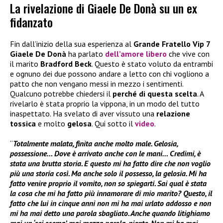
La rivelazione di Giaele De Donà su un ex
fidanzato
Fin dall’inizio della sua esperienza al
Grande Fratello Vip 7
Giaele De Donà
ha parlato
dell’amore lib
ero
che vive con
il marito
Bradford Beck
. Questo è stato voluto da entrambi
e ognuno dei due possono andare a letto con chi vogliono a
patto che non vengano messi in mezzo i sentimenti.
Qualcuno potrebbe chiedersi il
perché di questa scelta
. A
rivelarlo è stata proprio la vippona, in un modo del tutto
inaspettato. Ha svelato di aver vissuto una
relazione
tossica
e molto
gelosa
. Qui sotto il
video
.
“
Totalmente malata, finita anche molto male. Gelosia,
possessione… Dove è arrivato anche con le mani… Credimi, è
stata una brutta storia. E questo mi ha fatto dire che non voglio
più una storia così. Ma anche solo il possesso, la gelosia. Mi ha
fatto venire proprio il vomito, non so spiegarti. Sai qual è stata
la cosa che mi ha fatto più innamorare di mio marito? Questo, il
fatto che lui in cinque anni non mi ha mai urlato addosso e non
mi ha mai detto una parola sbagliato. Anche quando litighiamo