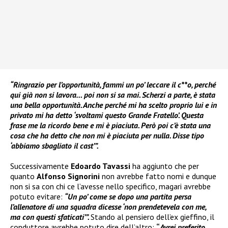
“Ringrazio per l’opportunità, fammi un po’ leccare il c**o, perché
qui già non si lavora… poi non si sa mai. Scherzi a parte, è stata
una bella opportunità. Anche perché mi ha scelto proprio lui e in
privato mi ha detto ‘svoltami questo Grande Fratello’. Questa
frase me la ricordo bene e mi è piaciuta. Però poi c’è stata una
cosa che ha detto che non mi è piaciuta per nulla. Disse tipo
‘abbiamo sbagliato il cast’”.
Successivamente
Edoardo Tavassi
ha aggiunto che per
quanto
Alfonso Signorini
non avrebbe fatto nomi e dunque
non si sa con chi ce l’avesse nello specifico, magari avrebbe
potuto evitare:
“Un po’ come se dopo una partita persa
l’allenatore di una squadra dicesse ‘non prendetevela con me,
ma con questi sfaticati’”.
Stando al pensiero dell’ex gieffino, il
conduttore avrebbe potuto dire dell’altro:
“
Avrei preferito