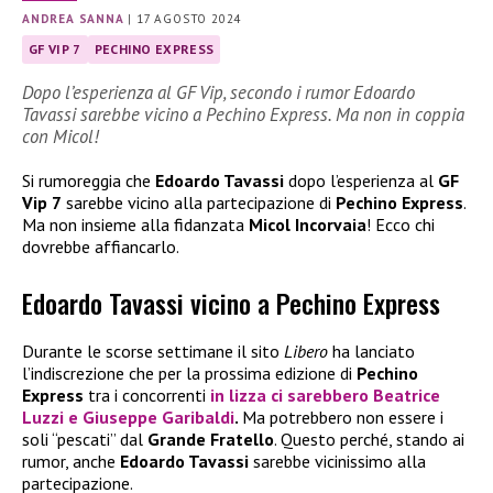
ANDREA SANNA
|
17 AGOSTO 2024
GF VIP 7
PECHINO EXPRESS
Dopo l’esperienza al GF Vip, secondo i rumor Edoardo
Tavassi sarebbe vicino a Pechino Express. Ma non in coppia
con Micol!
Si rumoreggia che
Edoardo Tavassi
dopo l’esperienza al
GF
Vip 7
sarebbe vicino alla partecipazione di
Pechino Express
.
Ma non insieme alla fidanzata
Micol Incorvaia
! Ecco chi
dovrebbe affiancarlo.
Edoardo Tavassi vicino a Pechino Express
Durante le scorse settimane il sito
Libero
ha lanciato
l’indiscrezione che per la prossima edizione di
Pechino
Express
tra i concorrenti
in lizza ci sarebbero
Beatrice
Luzzi
e
Giuseppe Garibaldi
.
Ma potrebbero non essere i
soli “pescati” dal
Grande Fratello
. Questo perché, stando ai
rumor, anche
Edoardo Tavassi
sarebbe vicinissimo alla
partecipazione.