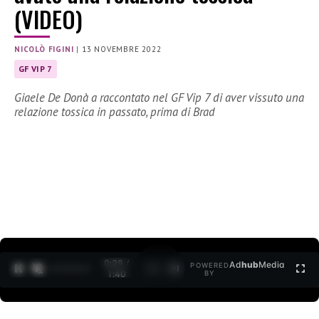
(VIDEO)
NICOLÒ FIGINI
|
13 NOVEMBRE 2022
GF VIP 7
Giaele De Donà a raccontato nel GF Vip 7 di aver vissuto una
relazione tossica in passato, prima di Brad
0:30 /
Ad
hub
Media
POWERED
1
/
2
1:40
BY