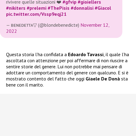
rivivere quelle situazioni ❤️
#gfvip
#gioiellers
#nikiters
#prelemi
#ThePisis
#donnalisi
#Giacol
pic.twitter.com/Vssp9eqj21
— ʙᴇɴᴇᴅᴇᴛᴛᴀ▽ (@blondebenedicte)
November 12,
2022
Questa storia l’ha confidata a
Edoardo Tavassi
, il quale l’ha
ascoltata con attenzione per poi affermare di non riuscire a
sentire storie del genere. Lui non potrebbe mai pensare di
adottare un comportamento del genere con qualcuno. E si è
mostrato contento del fatto che oggi
Giaele De Donà
sta
bene con il marito.