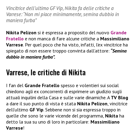
Vincitrice dell’ultimo GF Vip, Nikita fa delle critiche a
Varrese: “Non mi piace minimamente, semina dubbio in
maniera furba”
Nikita Pelizon
si è espressa a proposito del nuovo
Grande
Fratello
e non manca di fare alcune critiche a
Massimiliano
Varrese
. Per quel poco che ha visto, infatti, l’ex vincitrice ha
spiegato di non essere troppo convinta dall’attore:
“Semina
dubbio in maniera furba”.
Varrese, le critiche di Nikita
I fan del
Grande Fratello
spesso e volentieri sui social
chiedono agli ex concorrenti di esprimere un giudizio sugli
attuali inquilini della Casa e sulle varie dinamiche. A
TV Blog
a dare il suo punto di vista è stata
Nikita Pelizon
, vincitrice
dell’ultimo
GF Vip
. Sebbene non si sia espressa troppo in
quelle che sono le varie vicende del programma,
Nikita
ha
detto la sua su uno di loro in particolare:
Massimiliano
Varrese
!