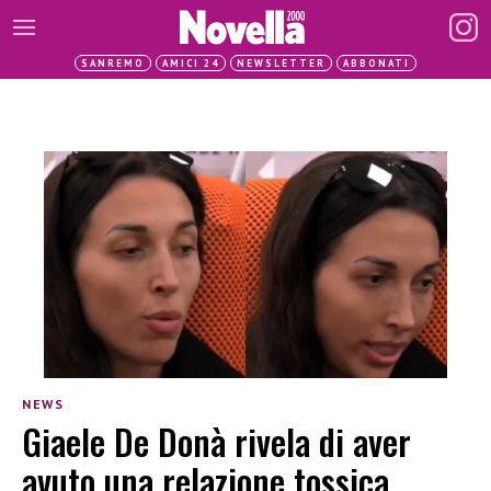
SANREMO
AMICI 24
NEWSLETTER
ABBONATI
NEWS
Giaele De Donà rivela di aver
avuto una relazione tossica