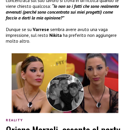
concentrata sul suo lavoro si trova in difficoltà quando le
viene chiesto qualcosa:
“Io non so i fatti che sono realmente
avvenuti (perché sono concentrata sui miei progetti) come
faccio a darti la mia opinione?”
Dunque se su
Varrese
sembra avere avuto una vaga
impressione, sul resto
Nikita
ha preferito non aggiungere
molto altro.
REALITY
Oriana Marzoli, assente al party