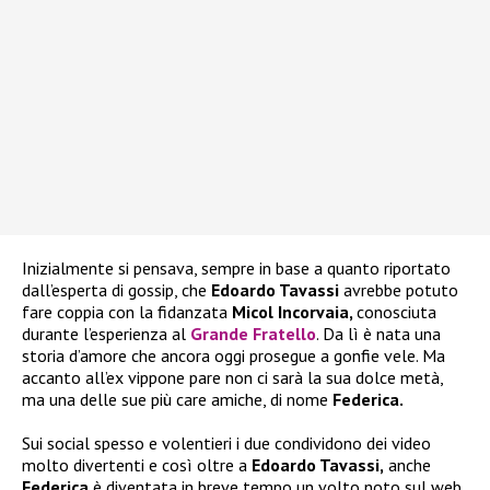
Inizialmente si pensava, sempre in base a quanto riportato
dall’esperta di gossip, che
Edoardo Tavassi
avrebbe potuto
fare coppia con la fidanzata
Micol Incorvaia,
conosciuta
durante l’esperienza al
Grande Fratello
. Da lì è nata una
storia d’amore che ancora oggi prosegue a gonfie vele. Ma
accanto all’ex vippone pare non ci sarà la sua dolce metà,
ma una delle sue più care amiche, di nome
Federica.
Sui social spesso e volentieri i due condividono dei video
molto divertenti e così oltre a
Edoardo Tavassi,
anche
Federica
è diventata in breve tempo un volto noto sul web