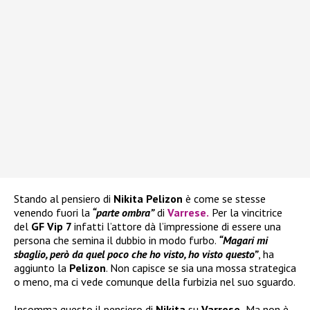
Stando al pensiero di
Nikita Pelizon
è come se stesse
venendo fuori la
“parte ombra”
di
Varrese
.
Per la vincitrice
del
GF Vip 7
infatti l’attore dà l’impressione di essere una
persona che semina il dubbio in modo furbo.
“Magari mi
sbaglio, però da quel poco che ho visto, ho visto questo”
, ha
aggiunto la
Pelizon
. Non capisce se sia una mossa strategica
o meno, ma ci vede comunque della furbizia nel suo sguardo.
Insomma questo il pensiero di
Nikita
su
Varrese.
Ma non è