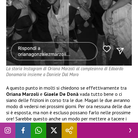
La storia Instagram di Oriana Marzoli al compleanno di Edoardo
Donamaria insieme a Daniele Dal Moro
A questo punto in molti si chiedono se effettivamente tra
Oriana Marzoli
e
Giaele De Donà
vada tutto bene o ci
siano delle frizioni in corso tra le due. Magari le due avranno
modo di vedersi nei prossimi giorni. Per ora nessuna delle due
si è esposta, ma non è escluso possano farlo nelle prossime
ore! Sarebbe questo anche un modo per mettere a tacere i
pettegolezzi di una presunta lite tra loro. Attendiamo
notizie da parte delle dirette interessate.