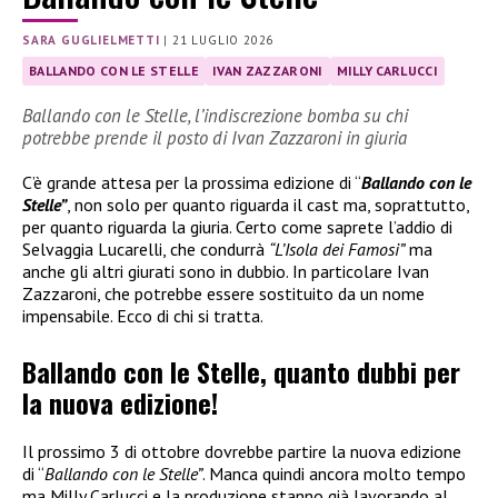
SARA GUGLIELMETTI
|
21 LUGLIO 2026
BALLANDO CON LE STELLE
IVAN ZAZZARONI
MILLY CARLUCCI
Ballando con le Stelle, l’indiscrezione bomba su chi
potrebbe prende il posto di Ivan Zazzaroni in giuria
C’è grande attesa per la prossima edizione di “
Ballando con le
Stelle”
, non solo per quanto riguarda il cast ma, soprattutto,
per quanto riguarda la giuria. Certo come saprete l’addio di
Selvaggia Lucarelli, che condurrà
“L’Isola dei Famosi”
ma
anche gli altri giurati sono in dubbio. In particolare Ivan
Zazzaroni, che potrebbe essere sostituito da un nome
impensabile. Ecco di chi si tratta.
Ballando con le Stelle, quanto dubbi per
la nuova edizione!
Il prossimo 3 di ottobre dovrebbe partire la nuova edizione
di “
Ballando con le Stelle”
. Manca quindi ancora molto tempo
ma Milly Carlucci e la produzione stanno già lavorando al