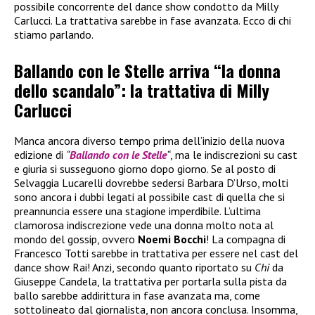
possibile concorrente del dance show condotto da Milly
Carlucci. La trattativa sarebbe in fase avanzata. Ecco di chi
stiamo parlando.
Ballando con le Stelle arriva “la donna
dello scandalo”: la trattativa di Milly
Carlucci
Manca ancora diverso tempo prima dell’inizio della nuova
edizione di
“
Ballando con le Stelle
“
, ma le indiscrezioni su cast
e giuria si susseguono giorno dopo giorno. Se al posto di
Selvaggia Lucarelli dovrebbe sedersi Barbara D’Urso, molti
sono ancora i dubbi legati al possibile cast di quella che si
preannuncia essere una stagione imperdibile. L’ultima
clamorosa indiscrezione vede una donna molto nota al
mondo del gossip, ovvero
Noemi Bocchi
! La compagna di
Francesco Totti sarebbe in trattativa per essere nel cast del
dance show Rai! Anzi, secondo quanto riportato su
Chi
da
Giuseppe Candela, la trattativa per portarla sulla pista da
ballo sarebbe addirittura in fase avanzata ma, come
sottolineato dal giornalista, non ancora conclusa. Insomma,