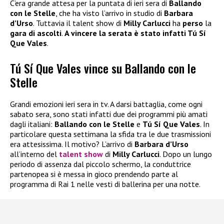
C’era grande attesa per la puntata di ieri sera di
Ballando
con le Stelle
, che ha visto l’arrivo in studio di
Barbara
d’Urso
. Tuttavia il talent show di
Milly Carlucci
ha
perso
la
gara di ascolti
.
A vincere la serata è stato infatti Tú Sí
Que Vales
.
Tú Sí Que Vales vince su Ballando con le
Stelle
Grandi emozioni ieri sera in tv. A darsi battaglia, come ogni
sabato sera, sono stati infatti due dei programmi più amati
dagli italiani:
Ballando con le Stelle
e
Tú Sí Que Vales
. In
particolare questa settimana la sfida tra le due trasmissioni
era attesissima. Il motivo? L’arrivo di
Barbara d’Urso
all’interno del
talent show
di
Milly Carlucci
. Dopo un lungo
periodo di assenza dal piccolo schermo, la conduttrice
partenopea si è messa in gioco prendendo parte al
programma di Rai 1 nelle vesti di ballerina per una notte.