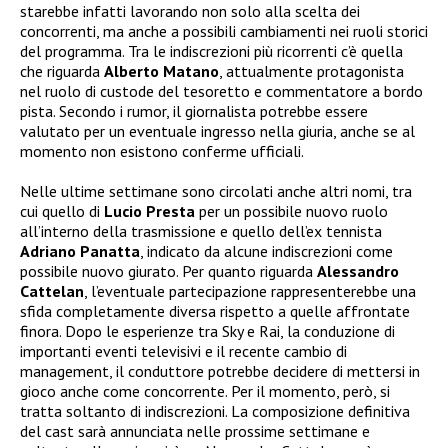
starebbe infatti lavorando non solo alla scelta dei
concorrenti, ma anche a possibili cambiamenti nei ruoli storici
del programma. Tra le indiscrezioni più ricorrenti c’è quella
che riguarda
Alberto Matano
, attualmente protagonista
nel ruolo di custode del tesoretto e commentatore a bordo
pista. Secondo i rumor, il giornalista potrebbe essere
valutato per un eventuale ingresso nella giuria, anche se al
momento non esistono conferme ufficiali.
Nelle ultime settimane sono circolati anche altri nomi, tra
cui quello di
Lucio Presta
per un possibile nuovo ruolo
all’interno della trasmissione e quello dell’ex tennista
Adriano Panatta
, indicato da alcune indiscrezioni come
possibile nuovo giurato. Per quanto riguarda
Alessandro
Cattelan
, l’eventuale partecipazione rappresenterebbe una
sfida completamente diversa rispetto a quelle affrontate
finora. Dopo le esperienze tra Sky e Rai, la conduzione di
importanti eventi televisivi e il recente cambio di
management, il conduttore potrebbe decidere di mettersi in
gioco anche come concorrente. Per il momento, però, si
tratta soltanto di indiscrezioni. La composizione definitiva
del cast sarà annunciata nelle prossime settimane e