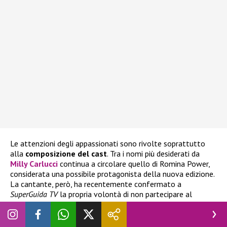
Le attenzioni degli appassionati sono rivolte soprattutto
alla
composizione del cast
. Tra i nomi più desiderati da
Milly Carlucci
continua a circolare quello di
Romina Power,
considerata una possibile protagonista della nuova edizione.
La cantante, però, ha recentemente confermato a
SuperGuida TV
la propria volontà di non partecipare al
programma, spegnendo così le aspettative di chi sperava di
vederla affrontare la sfida sulla pista da ballo. Francesca
Pascale, intervistata dal settimanale
Chi
, pare abbia chiarito