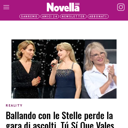
SANREMO
AMICI 24
NEWSLETTER
ABBONATI
REALITY
Ballando con le Stelle perde la
gara di ascolti, Tú Sí Que Vales