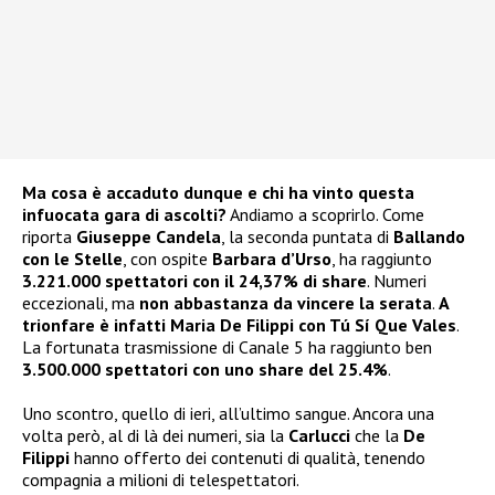
Ma cosa è accaduto dunque e chi ha vinto questa
infuocata gara di ascolti?
Andiamo a scoprirlo. Come
riporta
Giuseppe Candela
, la seconda puntata di
Ballando
con le Stelle
, con ospite
Barbara d’Urso
, ha raggiunto
3.221.000 spettatori con il 24,37% di share
. Numeri
eccezionali, ma
non abbastanza da vincere la serata
.
A
trionfare è infatti Maria De Filippi con Tú Sí Que Vales
.
La fortunata trasmissione di Canale 5 ha raggiunto ben
3.500.000 spettatori con uno share del 25.4%
.
Uno scontro, quello di ieri, all’ultimo sangue. Ancora una
volta però, al di là dei numeri, sia la
Carlucci
che la
De
Filippi
hanno offerto dei contenuti di qualità, tenendo
compagnia a milioni di telespettatori.