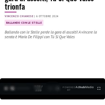
trionfa
VINCENZO CHIANESE
|
6 OTTOBRE 2024
BALLANDO CON LE STELLE
Ballando con le Stelle perde la gara di ascolti! A vincere la
serata è Maria De Filippi con Tú Sí Que Vales
0:30 /
Ad
hub
Media
POWERED
1
/
2
3:35
BY