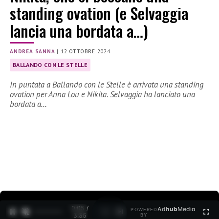
standing ovation (e Selvaggia
lancia una bordata a…)
ANDREA SANNA
|
12 OTTOBRE 2024
BALLANDO CON LE STELLE
In puntata a Ballando con le Stelle è arrivata una standing
ovation per Anna Lou e Nikita. Selvaggia ha lanciato una
bordata a…
0:07 /
Ad
hub
Media
POWERED
1
/
2
3:35
BY