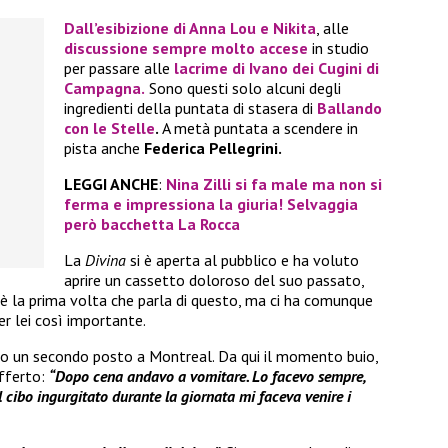
Dall’esibizione di Anna Lou e Nikita
, alle
discussione sempre molto accese
in studio
per passare alle
lacrime di
Ivano
dei
Cugini di
Campagna.
Sono questi solo alcuni degli
ingredienti della puntata di stasera di
Ballando
con le Stelle
.
A metà puntata a scendere in
pista anche
Federica Pellegrini.
LEGGI ANCHE
:
Nina Zilli si fa male ma non si
ferma e impressiona la giuria! Selvaggia
però bacchetta La Rocca
La
Divina
si è aperta al pubblico e ha voluto
aprire un cassetto doloroso del suo passato,
è la prima volta che parla di questo, ma ci ha comunque
r lei così importante.
po un secondo posto a Montreal. Da qui il momento buio,
fferto:
“Dopo cena andavo a vomitare. Lo facevo sempre,
Il cibo ingurgitato durante la giornata mi faceva venire i