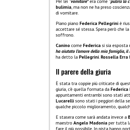
Per lei
“vomitare”
era come
“pulirsi la 
bulimia
, ma non ne ha preso coscienza
di vomitare.
Piano piano
Federica Pellegrini
è riu
accettare sé stessa. Spera però che la
soffrono.
Canino
come
Federica
si sia esposta 
ha aiutato l’amore della mia famiglia, il 
ha detto la
Pellegrini
.
Rossella Erra
Il parere della giuria
È stata tra coppie più criticate di que
giuria, c’è quella formata da
Federica 
appuntamenti entrambi sono stati att
Lucarelli
sono stati i peggiori della 
qualche piccolo miglioramento, qualc
E stasera come sarà andata invece a
maestro
Angelo Madonia
per tutta l
fare il più possibile. In pista hanno p