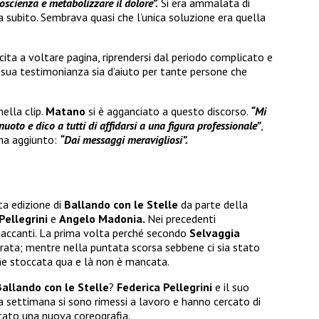
coscienza e metabolizzare il dolore”.
Si era ammalata di
 subito. Sembrava quasi che l’unica soluzione era quella
scita a voltare pagina, riprendersi dal periodo complicato e
 sua testimonianza sia d’aiuto per tante persone che
nella clip.
Matano
si è agganciato a questo discorso.
“Mi
nuoto e dico a tutti di affidarsi a una figura professionale”
,
ha aggiunto:
“Dai messaggi meravigliosi”.
sta edizione di
Ballando con le Stelle
da parte della
Pellegrini
e
Angelo Madonia.
Nei precedenti
accanti. La prima volta perché secondo
Selvaggia
serata; mentre nella puntata scorsa sebbene ci sia stato
he stoccata qua e là non è mancata.
Ballando con le Stelle
?
Federica Pellegrini
e il suo
a settimana si sono rimessi a lavoro e hanno cercato di
ortato una nuova coreografia.