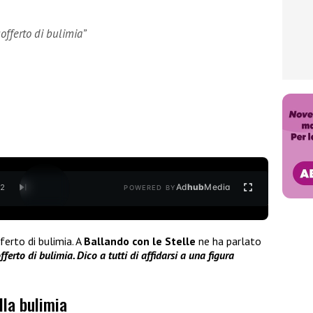
sofferto di bulimia”
Ad
hub
Media
/
2
POWERED BY
erto di bulimia. A
Ballando con le Stelle
ne ha parlato
fferto di bulimia. Dico a tutti di affidarsi a una figura
lla bulimia