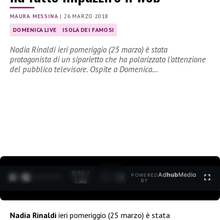
MAURA MESSINA
|
26 MARZO 2018
DOMENICA LIVE
ISOLA DEI FAMOSI
Nadia Rinaldi ieri pomeriggio (25 marzo) è stata
protagonista di un siparietto che ha polarizzato l’attenzione
del pubblico televisore. Ospite a Domenica…
0:15 /
Ad
hub
Media
POWERED
1
/
2
1:40
BY
Nadia Rinaldi
ieri pomeriggio (25 marzo) è stata