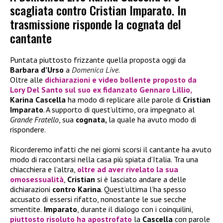
scagliata contro Cristian Imparato. In
trasmissione risponde la cognata del
cantante
Puntata piuttosto frizzante quella proposta oggi da
Barbara d’Urso
a
Domenica Live
.
Oltre alle
dichiarazioni e video bollente proposto da
Lory Del Santo sul suo ex fidanzato Gennaro Lillio,
Karina Cascella
ha modo di replicare alle parole di
Cristian
Imparato
. A supporto di quest’ultimo, ora impegnato al
Grande Fratello
, sua
cognata,
la quale ha avuto modo di
rispondere.
Ricorderemo infatti che nei giorni scorsi il cantante ha avuto
modo di raccontarsi nella casa più spiata d’Italia. Tra una
chiacchiera e l’altra,
oltre ad aver rivelato la sua
omosessualità
,
Cristian
si è lasciato andare a delle
dichiarazioni
contro Karina
. Quest’ultima l’ha spesso
accusato di essersi rifatto, nonostante le sue secche
smentite.
Imparato
, durante il dialogo con i coinquilini,
piuttosto risoluto ha apostrofato
la
Cascella
con parole