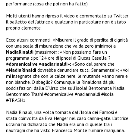
performance (cosa che poi non ha fatto).
Molti utenti hanno ripreso il video e commentato su Twitter
il balletto dell’attrice e qualcuno in particolare non è stato
proprio clemente.
Ecco alcuni commenti: «Misurare il grado di perdita di dignità
con una scala di misurazione che va da zero (minimo) a
NadiaRinaldi
(massimo)»; «Non possiamo fare un
programma tipo “24 ore di ipnosi di Giucas Casella”?
#
domenicalive
#
nadiarinaldi»; «
Sono del parere che
#
NadiaRinaldi
dovrebbe denunciare tutti. Seriamente!»; «Voi
mi insegnate che con le calze nere, le mutande vanno nere e
non bianche. O sbaglio? Comunque la Rinaldona dà più
soddisfazioni dalla D’Urso che sull’isola! Bentornata Nadia,
Bentornato Trash!
#
domenicalive
#
nadiarinaldi
#
isola
#
TRASH».
Nadia Rinaldi, una volta tornata dall’Isola dei Famosi è
stata coinvolta da Eva Henger nel caso canna-gate. L’attrice
ucraina ha dichiarato che Nadia era una di quelle tra i
naufraghi che ha visto Francesco Monte fumare marijuana.