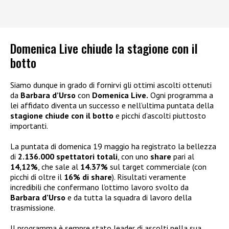
Domenica Live chiude la stagione con il
botto
Siamo dunque in grado di fornirvi gli ottimi ascolti ottenuti
da
Barbara d’Urso
con
Domenica Live.
Ogni programma a
lei affidato diventa un successo e nell’ultima puntata della
stagione chiude con il botto
e picchi d’ascolti piuttosto
importanti.
La puntata di domenica 19 maggio ha registrato la bellezza
di
2.136.000 spettatori totali
, con uno
share
pari al
14,12%
, che sale al
14.37%
sul target commerciale (con
picchi di oltre il
16% di share
). Risultati veramente
incredibili che confermano l’ottimo lavoro svolto da
Barbara d’Urso
e da tutta la squadra di lavoro della
trasmissione.
Il programma è sempre stato leader di ascolti nella sua