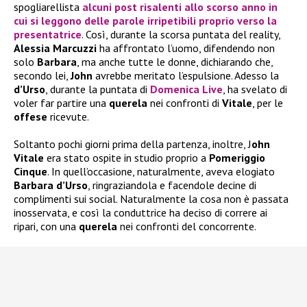
spogliarellista
alcuni post risalenti allo scorso anno in
cui si leggono delle parole irripetibili proprio verso la
presentatrice
. Così, durante la scorsa puntata del reality,
Alessia Marcuzzi
ha affrontato l’uomo, difendendo non
solo
Barbara
, ma anche tutte le donne, dichiarando che,
secondo lei,
John
avrebbe meritato l’espulsione. Adesso la
d’Urso
, durante la puntata di
Domenica Live
, ha svelato di
voler far partire una
querela
nei confronti di
Vitale
, per le
offese
ricevute.
Soltanto pochi giorni prima della partenza, inoltre, J
ohn
Vitale
era stato ospite in studio proprio a
Pomeriggio
Cinque
. In quell’occasione, naturalmente, aveva elogiato
Barbara d’Urso
, ringraziandola e facendole decine di
complimenti sui social. Naturalmente la cosa non è passata
inosservata, e così la conduttrice ha deciso di correre ai
ripari, con una
querela
nei confronti del concorrente.