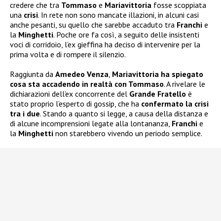
credere che tra
Tommaso
e
Mariavittoria
fosse scoppiata
una
crisi
. In rete non sono mancate illazioni, in alcuni casi
anche pesanti, su quello che sarebbe accaduto tra
Franchi
e
la
Minghetti
. Poche ore fa così, a seguito delle insistenti
voci di corridoio, l’ex gieffina ha deciso di intervenire per la
prima volta e di rompere il silenzio.
Raggiunta da
Amedeo Venza
,
Mariavittoria ha spiegato
cosa sta accadendo in realtà con Tommaso
. A rivelare le
dichiarazioni dell’ex concorrente del
Grande Fratello
è
stato proprio l’esperto di gossip, che ha
confermato la crisi
tra i due
. Stando a quanto si legge, a causa della distanza e
di alcune incomprensioni legate alla lontananza,
Franchi
e
la
Minghetti
non starebbero vivendo un periodo semplice.