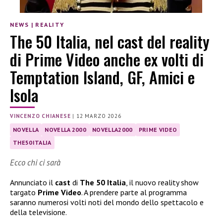
NEWS
|
REALITY
The 50 Italia, nel cast del reality
di Prime Video anche ex volti di
Temptation Island, GF, Amici e
Isola
VINCENZO CHIANESE
|
12 MARZO 2026
NOVELLA
NOVELLA 2000
NOVELLA2000
PRIME VIDEO
THE50ITALIA
Ecco chi ci sarà
Annunciato il
cast
di
The 50 Italia
, il nuovo reality show
targato
Prime Video
. A prendere parte al programma
saranno numerosi volti noti del mondo dello spettacolo e
della televisione.