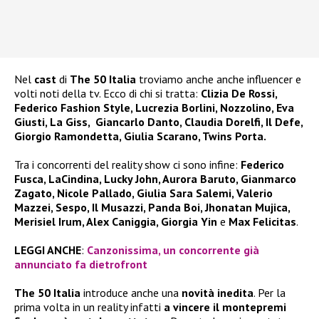
Nel
cast
di
The 50 Italia
troviamo anche anche influencer e
volti noti della tv. Ecco di chi si tratta:
Clizia De Rossi,
Federico Fashion Style, Lucrezia Borlini, Nozzolino, Eva
Giusti, La Giss, Giancarlo Danto, Claudia Dorelfi, Il Defe,
Giorgio Ramondetta, Giulia Scarano, Twins Porta.
Tra i concorrenti del reality show ci sono infine:
Federico
Fusca, LaCindina, Lucky John, Aurora Baruto, Gianmarco
Zagato, Nicole Pallado, Giulia Sara Salemi, Valerio
Mazzei, Sespo, Il Musazzi, Panda Boi, Jhonatan Mujica,
Merisiel Irum, Alex Caniggia, Giorgia Yin
e
Max Felicitas
.
LEGGI ANCHE
:
Canzonissima, un concorrente già
annunciato fa dietrofront
The 50 Italia
introduce anche una
novità inedita
. Per la
prima volta in un reality infatti
a vincere il montepremi