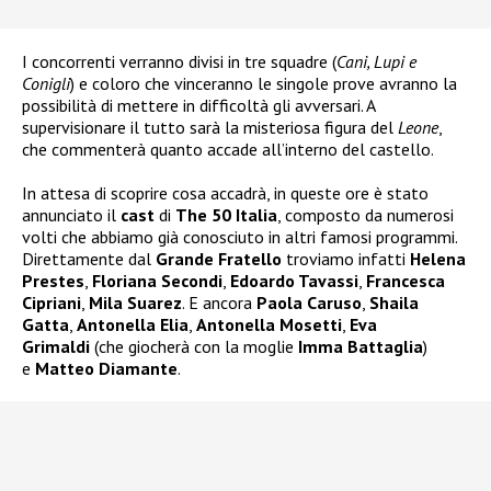
I concorrenti verranno divisi in tre squadre (
Cani, Lupi e
Conigli
) e coloro che vinceranno le singole prove avranno la
possibilità di mettere in difficoltà gli avversari. A
supervisionare il tutto sarà la misteriosa figura del
Leone
,
che commenterà quanto accade all’interno del castello.
In attesa di scoprire cosa accadrà, in queste ore è stato
annunciato il
cast
di
The 50 Italia
, composto da numerosi
volti che abbiamo già conosciuto in altri famosi programmi.
Direttamente dal
Grande Fratello
troviamo infatti
Helena
Prestes
,
Floriana Secondi
,
Edoardo Tavassi
,
Francesca
Cipriani
,
Mila Suarez
. E ancora
Paola Caruso
,
Shaila
Gatta
,
Antonella Elia
,
Antonella Mosetti
,
Eva
Grimaldi
(che giocherà con la moglie
Imma Battaglia
)
e
Matteo Diamante
.