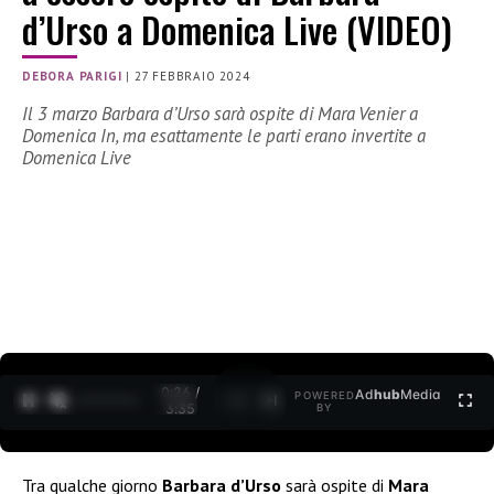
d’Urso a Domenica Live (VIDEO)
DEBORA PARIGI
|
27 FEBBRAIO 2024
Il 3 marzo Barbara d’Urso sarà ospite di Mara Venier a
Domenica In, ma esattamente le parti erano invertite a
Domenica Live
0:28 /
Ad
hub
Media
POWERED
1
/
2
3:35
BY
Tra qualche giorno
Barbara d’Urso
sarà ospite di
Mara