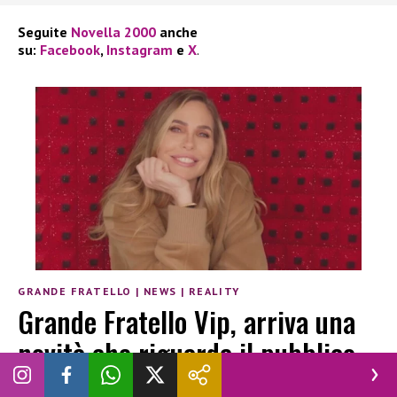
Seguite
Novella 2000
anche
su:
Facebook
,
Instagram
e
X
.
GRANDE FRATELLO
|
NEWS
|
REALITY
Grande Fratello Vip, arriva una
novità che riguarda il pubblico
VINCENZO CHIANESE
|
10 MARZO 2026