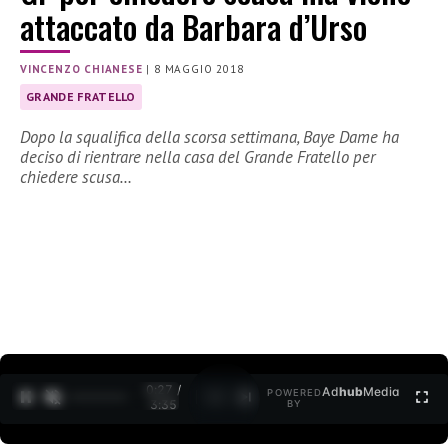
attaccato da Barbara d’Urso
VINCENZO CHIANESE
|
8 MAGGIO 2018
GRANDE FRATELLO
Dopo la squalifica della scorsa settimana, Baye Dame ha
deciso di rientrare nella casa del Grande Fratello per
chiedere scusa…
0:27 /
Ad
hub
Media
POWERED
1
/
2
3:35
BY