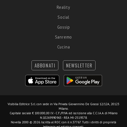
Reality
Social
Gossip
Sanremo
Cucina
ABBONATI
NEWSLETTER
Visibilia Editrice S.r.l.
con sede in Via Privata Giovannino De Grassi 12/12A, 20123
Milano.
Capitale sociale € 100.000,00 I.V. - C.F./P.IVA ed iscrizione alla C.C.I.A.A. di Milano
N.10269990965 - REA MI-2519578.
Novella 2000 © 2026. Iscritta al ROC con il n.37767. Tutti i diritti di proprietà
letteraria ed artistica riservati.