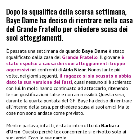
Dopo la squalifica della scorsa settimana,
Baye Dame ha deciso di rientrare nella casa
del Grande Fratello per chiedere scusa dei
suoi atteggiamenti.
È passata una settimana da quando
Baye Dame
è stato
squalificato dalla casa del
Grande Fratello
. Il giovane
è
stato espulso a causa dei suoi atteggiamenti troppo
aggressivi
nei confronti di
Aida Nizar
. Nonostante più
volte, nei giorni seguenti,
il ragazzo si sia scusato e abbia
dato la sua versione dei fatti
, quasi nessuno si è schierato
con lui. In molti hanno continuato ad attaccarlo, ritenendo
le sue giustificazioni false e non ammissibili. Questa sera,
durante la quarta puntata del GF, Baye ha deciso di rientrare
all’interno della casa, per chiedere scusa ai suoi amici. Ma le
cose non sono andate come previsto.
Mentre parlava, infatti, è stato interrotto da
Barbara
d’Urso
. Questo perché l’ex concorrente si è rivolto solo ai
suoi amici. Ecco le sue parole: