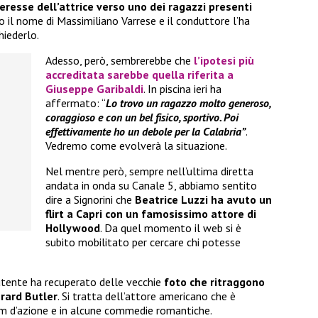
teresse dell’attrice verso uno dei ragazzi presenti
tto il nome di Massimiliano Varrese e il conduttore l’ha
hiederlo.
Adesso, però, sembrerebbe che
l’ipotesi più
accreditata sarebbe quella riferita a
Giuseppe Garibaldi
. In piscina ieri ha
affermato: “
Lo trovo un ragazzo molto generoso,
coraggioso e con un bel fisico, sportivo. Poi
effettivamente ho un debole per la Calabria”
.
Vedremo come evolverà la situazione.
Nel mentre però, sempre nell’ultima diretta
andata in onda su Canale 5, abbiamo sentito
dire a Signorini che
Beatrice Luzzi ha avuto un
flirt a Capri con un famosissimo attore di
Hollywood
. Da quel momento il web si è
subito mobilitato per cercare chi potesse
utente ha recuperato delle vecchie
foto che ritraggono
erard Butler
. Si tratta dell’attore americano che è
ilm d’azione e in alcune commedie romantiche.