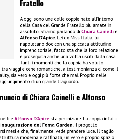
Fratello
A oggi sono une delle coppie nate all’interno
della Casa del Grande Fratello più amate in
assoluto. Stiamo parlando di
Chiara Cainelli
e
Alfonso D’Apice
. Lei ex Miss Italia, lui
napoletano doc con una spiccata attitudine
imprenditoriale, fatto sta che la loro relazione
è proseguita anche una volta usciti dalla casa.
Tanti i momenti che la coppia ha voluto
i, tra viaggi e cene romantiche, a testimonianza di come il
ality, sia vero e oggi più forte che mai. Proprio nelle
raggiungimento di un grande traguardo.
nnuncio di Chiara Cainelli e Alfonso
inelli e
Alfonso D’Apice
sta per iniziare. La coppia infatti
’inaugurazione del Foma Garden
, il progetto
rsi mesi e che, finalmente, vede prendere luce. Il taglio
 struttura moderna e raffinata, un vero e proprio spazio