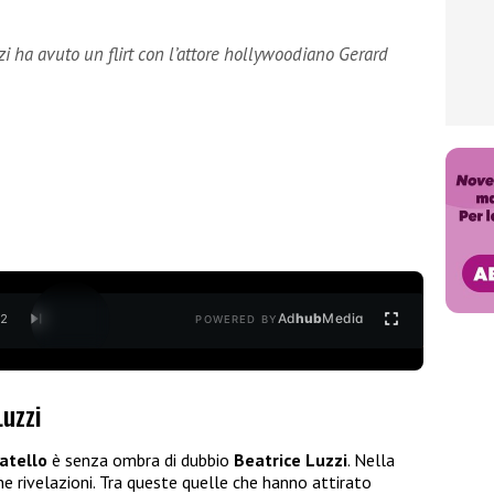
i ha avuto un flirt con l’attore hollywoodiano Gerard
Ad
hub
Media
/
2
POWERED BY
Luzzi
atello
è senza ombra di dubbio
Beatrice Luzzi
. Nella
e rivelazioni. Tra queste quelle che hanno attirato