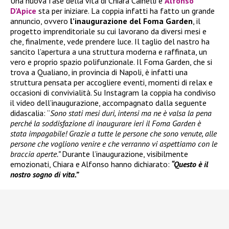
Una nuova fase della vita di Chiara Cainelli e
Alfonso
D’Apice
sta per iniziare. La coppia infatti ha fatto un grande
annuncio, ovvero
l’inaugurazione del Foma Garden
, il
progetto imprenditoriale su cui lavorano da diversi mesi e
che, finalmente, vede prendere luce. Il taglio del nastro ha
sancito l’apertura a una struttura moderna e raffinata, un
vero e proprio spazio polifunzionale. Il Foma Garden, che si
trova a Qualiano, in provincia di Napoli, è infatti una
struttura pensata per accogliere eventi, momenti di relax e
occasioni di convivialità. Su Instagram la coppia ha condiviso
il video dell’inaugurazione, accompagnato dalla seguente
didascalia: “
Sono stati mesi duri, intensi ma ne è valsa la pena
perché la soddisfazione di inaugurare ieri il Foma Garden è
stata impagabile! Grazie a tutte le persone che sono venute, alle
persone che vogliono venire e che verranno vi aspettiamo con le
braccia aperte.”
Durante l’inaugurazione, visibilmente
emozionati, Chiara e Alfonso hanno dichiarato:
“Questo è il
nostro sogno di vita.”