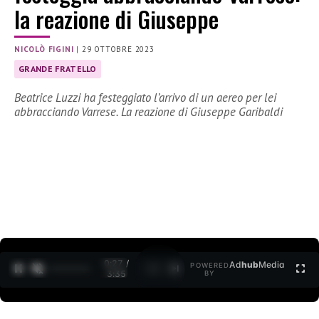
la reazione di Giuseppe
NICOLÒ FIGINI
|
29 OTTOBRE 2023
GRANDE FRATELLO
Beatrice Luzzi ha festeggiato l’arrivo di un aereo per lei
abbracciando Varrese. La reazione di Giuseppe Garibaldi
0:28 /
Ad
hub
Media
POWERED
1
/
2
3:35
BY