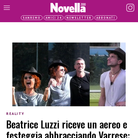
SANREMO
AMICI 24
NEWSLETTER
ABBONATI
REALITY
Beatrice Luzzi riceve un aereo e
festeggia abbracciando Varrese: