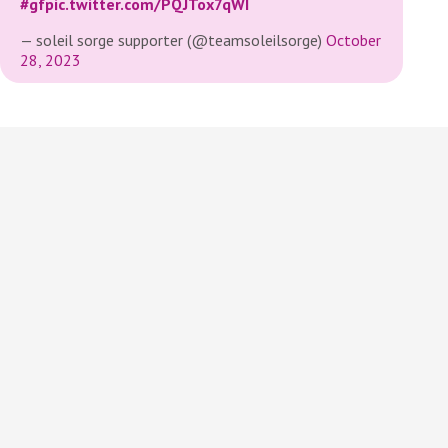
#gf
pic.twitter.com/PQJTox7qWI
— soleil sorge supporter (@teamsoleilsorge)
October
28, 2023