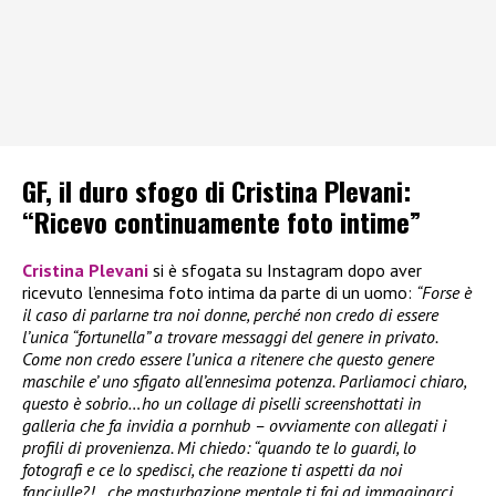
GF, il duro sfogo di Cristina Plevani:
“Ricevo continuamente foto intime”
Cristina Plevani
si è sfogata su Instagram dopo aver
ricevuto l’ennesima foto intima da parte di un uomo:
“Forse è
il caso di parlarne tra noi donne, perché non credo di essere
l’unica “fortunella” a trovare messaggi del genere in privato.
Come non credo essere l’unica a ritenere che questo genere
maschile e’ uno sfigato all’ennesima potenza. Parliamoci chiaro,
questo è sobrio…ho un collage di piselli screenshottati in
galleria che fa invidia a pornhub – ovviamente con allegati i
profili di provenienza. Mi chiedo: “quando te lo guardi, lo
fotografi e ce lo spedisci, che reazione ti aspetti da noi
fanciulle?!…che masturbazione mentale ti fai ad immaginarci