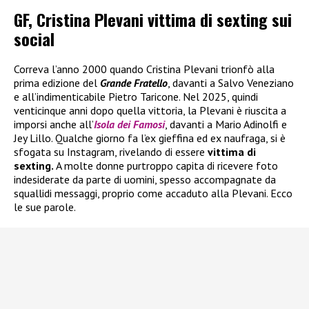
GF, Cristina Plevani vittima di sexting sui
social
Correva l’anno 2000 quando Cristina Plevani trionfò alla
prima edizione del
Grande Fratello
, davanti a Salvo Veneziano
e all’indimenticabile Pietro Taricone. Nel 2025, quindi
venticinque anni dopo quella vittoria, la Plevani è riuscita a
imporsi anche all’
Isola dei Famosi
, davanti a Mario Adinolfi e
Jey Lillo. Qualche giorno fa l’ex gieffina ed ex naufraga, si è
sfogata su Instagram, rivelando di essere
vittima di
sexting.
A molte donne purtroppo capita di ricevere foto
indesiderate da parte di uomini, spesso accompagnate da
squallidi messaggi, proprio come accaduto alla Plevani. Ecco
le sue parole.