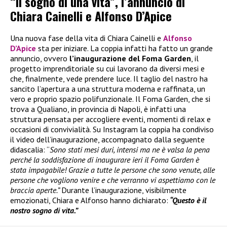
“Il sogno di una vita”, l’annuncio di
Chiara Cainelli e Alfonso D’Apice
Una nuova fase della vita di Chiara Cainelli e
Alfonso
D’Apice
sta per iniziare. La coppia infatti ha fatto un grande
annuncio, ovvero
l’inaugurazione del Foma Garden
, il
progetto imprenditoriale su cui lavorano da diversi mesi e
che, finalmente, vede prendere luce. Il taglio del nastro ha
sancito l’apertura a una struttura moderna e raffinata, un
vero e proprio spazio polifunzionale. Il Foma Garden, che si
trova a Qualiano, in provincia di Napoli, è infatti una
struttura pensata per accogliere eventi, momenti di relax e
occasioni di convivialità. Su Instagram la coppia ha condiviso
il video dell’inaugurazione, accompagnato dalla seguente
didascalia: “
Sono stati mesi duri, intensi ma ne è valsa la pena
perché la soddisfazione di inaugurare ieri il Foma Garden è
stata impagabile! Grazie a tutte le persone che sono venute, alle
persone che vogliono venire e che verranno vi aspettiamo con le
braccia aperte.”
Durante l’inaugurazione, visibilmente
emozionati, Chiara e Alfonso hanno dichiarato:
“Questo è il
nostro sogno di vita.”