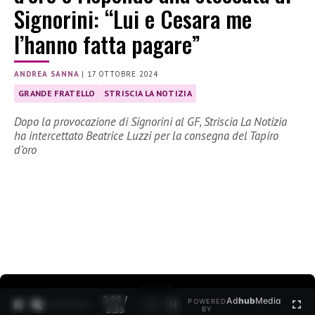
Signorini: “Lui e Cesara me
l’hanno fatta pagare”
ANDREA SANNA
|
17 OTTOBRE 2024
GRANDE FRATELLO
STRISCIA LA NOTIZIA
Dopo la provocazione di Signorini al GF, Striscia La Notizia
ha intercettato Beatrice Luzzi per la consegna del Tapiro
d’oro
0:30 /
Ad
hub
Media
POWERED
1
/
2
3:35
BY