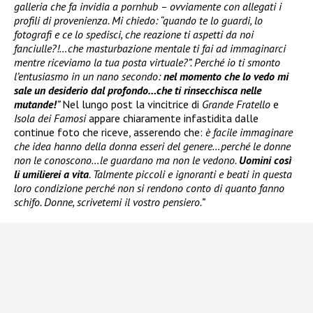
galleria che fa invidia a pornhub – ovviamente con allegati i
profili di provenienza. Mi chiedo: “quando te lo guardi, lo
fotografi e ce lo spedisci, che reazione ti aspetti da noi
fanciulle?!…che masturbazione mentale ti fai ad immaginarci
mentre riceviamo la tua posta virtuale?”. Perché io ti smonto
l’entusiasmo in un nano secondo:
nel momento che lo vedo mi
sale un desiderio dal profondo…che ti rinsecchisca nelle
mutande!
”
Nel lungo post la vincitrice di
Grande Fratello
e
Isola dei Famosi
appare chiaramente infastidita dalle
continue foto che riceve, asserendo che:
è facile immaginare
che idea hanno della donna esseri del genere…perché le donne
non le conoscono…le guardano ma non le vedono.
Uomini così
li umilierei a vita
. Talmente piccoli e ignoranti e beati in questa
loro condizione perché non si rendono conto di quanto fanno
schifo. Donne, scrivetemi il vostro pensiero.”