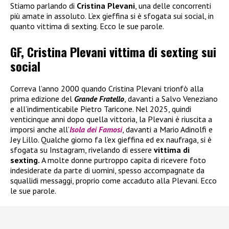
Stiamo parlando di
Cristina Plevani
, una delle concorrenti
più amate in assoluto. L’ex gieffina si è sfogata sui social, in
quanto vittima di sexting. Ecco le sue parole.
GF, Cristina Plevani vittima di sexting sui
social
Correva l’anno 2000 quando Cristina Plevani trionfò alla
prima edizione del
Grande Fratello
, davanti a Salvo Veneziano
e all’indimenticabile Pietro Taricone. Nel 2025, quindi
venticinque anni dopo quella vittoria, la Plevani è riuscita a
imporsi anche all’
Isola dei Famosi
, davanti a Mario Adinolfi e
Jey Lillo. Qualche giorno fa l’ex gieffina ed ex naufraga, si è
sfogata su Instagram, rivelando di essere
vittima di
sexting.
A molte donne purtroppo capita di ricevere foto
indesiderate da parte di uomini, spesso accompagnate da
squallidi messaggi, proprio come accaduto alla Plevani. Ecco
le sue parole.