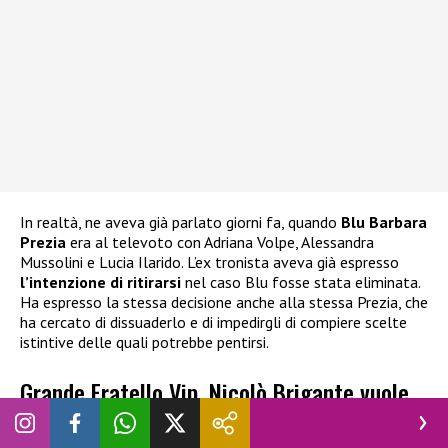
In realtà, ne aveva già parlato giorni fa, quando
Blu Barbara
Prezia
era al televoto con Adriana Volpe, Alessandra
Mussolini e Lucia Ilarido. L’ex tronista aveva già espresso
l’intenzione di ritirarsi
nel caso Blu fosse stata eliminata.
Ha espresso la stessa decisione anche alla stessa Prezia, che
ha cercato di dissuaderlo e di impedirgli di compiere scelte
istintive delle quali potrebbe pentirsi.
Grande Fratello Vip, Nicolò Brigante vuole
abbandonare: cosa è successo