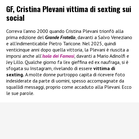
GF, Cristina Plevani vittima di sexting sui
social
Correva l’anno 2000 quando Cristina Plevani trionfò alla
prima edizione del
Grande Fratello
, davanti a Salvo Veneziano
e all’indimenticabile Pietro Taricone. Nel 2025, quindi
venticinque anni dopo quella vittoria, la Plevani è riuscita a
imporsi anche all’
Isola dei Famosi
, davanti a Mario Adinolfi e
Jey Lillo. Qualche giorno fa l’ex gieffina ed ex naufraga, si è
sfogata su Instagram, rivelando di essere
vittima di
sexting.
A molte donne purtroppo capita di ricevere foto
indesiderate da parte di uomini, spesso accompagnate da
squallidi messaggi, proprio come accaduto alla Plevani. Ecco
le sue parole.