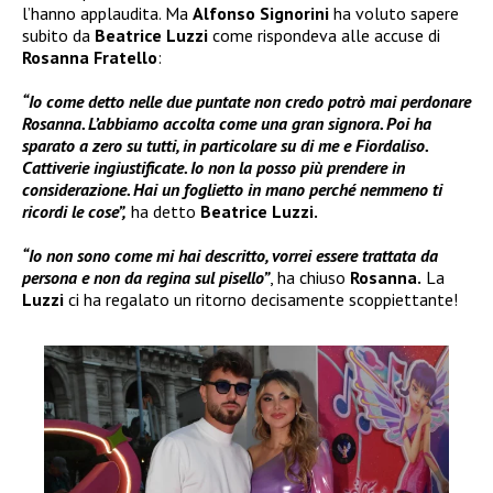
l’hanno applaudita. Ma
Alfonso Signorini
ha voluto sapere
subito da
Beatrice Luzzi
come rispondeva alle accuse di
Rosanna Fratello
:
“Io come detto nelle due puntate non credo potrò mai perdonare
Rosanna. L’abbiamo accolta come una gran signora. Poi ha
sparato a zero su tutti, in particolare su di me e Fiordaliso.
Cattiverie ingiustificate. Io non la posso più prendere in
considerazione. Hai un foglietto in mano perché nemmeno ti
ricordi le cose”,
ha detto
Beatrice Luzzi.
“Io non sono come mi hai descritto, vorrei essere trattata da
persona e non da regina sul pisello”
, ha chiuso
Rosanna.
La
Luzzi
ci ha regalato un ritorno decisamente scoppiettante!