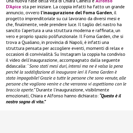
Una nuova fase della vita di Chiara Cainelli e
Alfonso
D’Apice
sta per iniziare. La coppia infatti ha fatto un grande
annuncio, ovvero
l’inaugurazione del Foma Garden
, il
progetto imprenditoriale su cui lavorano da diversi mesi e
che, finalmente, vede prendere luce. Il taglio del nastro ha
sancito l’apertura a una struttura moderna e raffinata, un
vero e proprio spazio polifunzionale. Il Foma Garden, che si
trova a Qualiano, in provincia di Napoli, è infatti una
struttura pensata per accogliere eventi, momenti di relax e
occasioni di convivialità. Su Instagram la coppia ha condiviso
il video dell’inaugurazione, accompagnato dalla seguente
didascalia: “
Sono stati mesi duri, intensi ma ne è valsa la pena
perché la soddisfazione di inaugurare ieri il Foma Garden è
stata impagabile! Grazie a tutte le persone che sono venute, alle
persone che vogliono venire e che verranno vi aspettiamo con le
braccia aperte.”
Durante l’inaugurazione, visibilmente
emozionati, Chiara e Alfonso hanno dichiarato:
“Questo è il
nostro sogno di vita.”