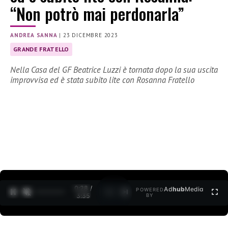
“Non potrò mai perdonarla”
ANDREA SANNA
|
23 DICEMBRE 2023
GRANDE FRATELLO
Nella Casa del GF Beatrice Luzzi è tornata dopo la sua uscita
improvvisa ed è stata subito lite con Rosanna Fratello
0:29 /
Ad
hub
Media
POWERED
1
/
2
3:35
BY