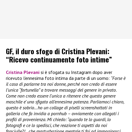
GF, il duro sfogo di Cristina Plevani:
“Ricevo continuamente foto intime”
Cristina Plevani
si è sfogata su Instagram dopo aver
ricevuto l’ennesima foto intima da parte di un uomo:
“Forse è
il caso di parlarne tra noi donne, perché non credo di essere
l’unica “fortunella” a trovare messaggi del genere in privato.
Come non credo essere l’unica a ritenere che questo genere
maschile e’ uno sfigato all’ennesima potenza. Parliamoci chiaro,
questo è sobrio…ho un collage di piselli screenshottati in
galleria che fa invidia a pornhub – ovviamente con allegati i
profili di provenienza. Mi chiedo: “quando te lo guardi, lo
fotografi e ce lo spedisci, che reazione ti aspetti da noi
fanciulle?!…che masturbazione mentale ti fai ad immaginarci