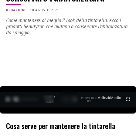
REDAZIONE
|
18 AGOSTO 2021
Come mantenere al meglio il look della tintarella: ecco i
prodotti Beautyzon che aiutano a conservare l’abbronzatura
da spiaggia
0:30 /
Ad
hub
Media
POWERED
1
/
2
3:35
BY
Cosa serve per mantenere la tintarella