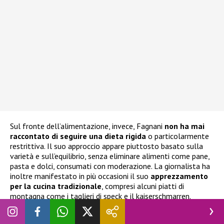
Sul fronte dell’alimentazione, invece, Fagnani
non ha mai
raccontato di seguire una dieta rigida
o particolarmente
restrittiva. Il suo approccio appare piuttosto basato sulla
varietà e sull’equilibrio, senza eliminare alimenti come pane,
pasta e dolci, consumati con moderazione. La giornalista ha
inoltre manifestato in più occasioni il suo
apprezzamento
per la cucina tradizionale
, compresi alcuni piatti di
montagna come i taglieri di speck e il kaiserschmarren.
Frutta e verdura, attenzione alla qualità degli ingredienti e
uno stile di vita attivo completano un quadro improntato