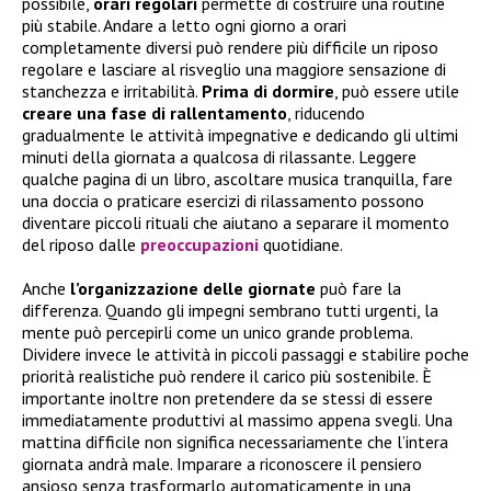
possibile,
orari regolari
permette di costruire una routine
più stabile. Andare a letto ogni giorno a orari
completamente diversi può rendere più difficile un riposo
regolare e lasciare al risveglio una maggiore sensazione di
stanchezza e irritabilità.
Prima di dormire
, può essere utile
creare una fase di rallentamento
, riducendo
gradualmente le attività impegnative e dedicando gli ultimi
minuti della giornata a qualcosa di rilassante. Leggere
qualche pagina di un libro, ascoltare musica tranquilla, fare
una doccia o praticare esercizi di rilassamento possono
diventare piccoli rituali che aiutano a separare il momento
del riposo dalle
preoccupazioni
quotidiane.
Anche
l’organizzazione delle giornate
può fare la
differenza. Quando gli impegni sembrano tutti urgenti, la
mente può percepirli come un unico grande problema.
Dividere invece le attività in piccoli passaggi e stabilire poche
priorità realistiche può rendere il carico più sostenibile. È
importante inoltre non pretendere da se stessi di essere
immediatamente produttivi al massimo appena svegli. Una
mattina difficile non significa necessariamente che l’intera
giornata andrà male. Imparare a riconoscere il pensiero
ansioso senza trasformarlo automaticamente in una