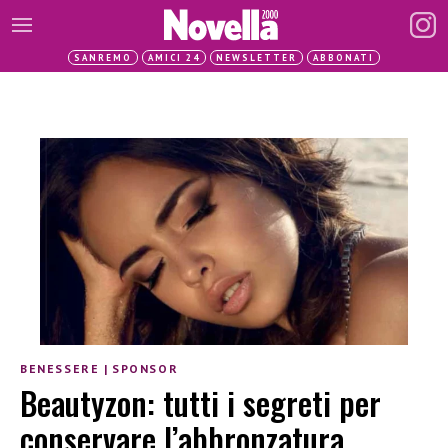
SANREMO
AMICI 24
NEWSLETTER
ABBONATI
BENESSERE
|
SPONSOR
Beautyzon: tutti i segreti per
conservare l’abbronzatura