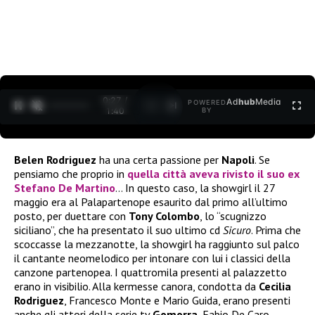
0:27 /
Ad
hub
Media
POWERED
1
/
2
1:40
BY
Belen Rodriguez
ha una certa passione per
Napoli
. Se
pensiamo che proprio in
quella città aveva rivisto il suo ex
Stefano De Martino
… In questo caso, la showgirl il 27
maggio era al Palapartenope esaurito dal primo all’ultimo
posto, per duettare con
Tony Colombo
, lo “scugnizzo
siciliano”, che ha presentato il suo ultimo cd
Sicuro
. Prima che
scoccasse la mezzanotte, la showgirl ha raggiunto sul palco
il cantante neomelodico per intonare con lui i classici della
canzone partenopea. I quattromila presenti al palazzetto
erano in visibilio. Alla kermesse canora, condotta da
Cecilia
Rodriguez
, Francesco Monte e Mario Guida, erano presenti
anche gli attori della serie tv
Gomorra
, Fabio De Caro,