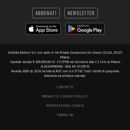
ABBONATI
NEWSLETTER
Visibilia Editrice S.r.l.
con sede in Via Privata Giovannino De Grassi 12/12A, 20123
Milano.
Capitale sociale € 100.000,00 I.V. - C.F./P.IVA ed iscrizione alla C.C.I.A.A. di Milano
N.10269990965 - REA MI-2519578.
Novella 2000 © 2026. Iscritta al ROC con il n.37767. Tutti i diritti di proprietà
letteraria ed artistica riservati.
CONTATTI
PRIVACY E COOKIES POLICY
IMPOSTAZIONI COOKIE
TORNA SU