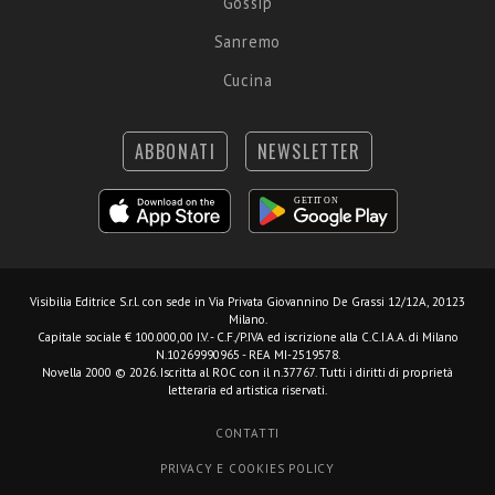
Gossip
Sanremo
Cucina
ABBONATI
NEWSLETTER
Visibilia Editrice S.r.l.
con sede in Via Privata Giovannino De Grassi 12/12A, 20123
Milano.
Capitale sociale € 100.000,00 I.V. - C.F./P.IVA ed iscrizione alla C.C.I.A.A. di Milano
N.10269990965 - REA MI-2519578.
Novella 2000 © 2026. Iscritta al ROC con il n.37767. Tutti i diritti di proprietà
letteraria ed artistica riservati.
CONTATTI
PRIVACY E COOKIES POLICY