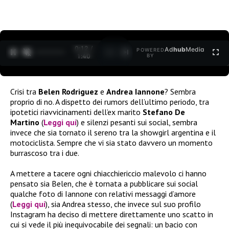
0:12 /
Ad
hub
Media
POWERED
1
/
2
1:40
BY
Crisi tra
Belen Rodriguez
e
Andrea Iannone
? Sembra
proprio di no. A dispetto dei rumors dell’ultimo periodo, tra
ipotetici riavvicinamenti dell’ex marito
Stefano De
Martino
(
Leggi qui
) e silenzi pesanti sui social, sembra
invece che sia tornato il sereno tra la showgirl argentina e il
motociclista. Sempre che vi sia stato davvero un momento
burrascoso tra i due.
A mettere a tacere ogni chiacchiericcio malevolo ci hanno
pensato sia Belen, che è tornata a pubblicare sui social
qualche foto di Iannone con relativi messaggi d’amore
(
Leggi qui
), sia Andrea stesso, che invece sul suo profilo
Instagram ha deciso di mettere direttamente uno scatto in
cui si vede il più inequivocabile dei segnali: un bacio con