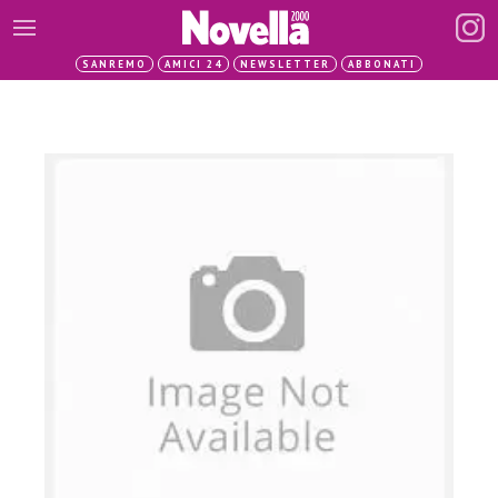
SANREMO
AMICI 24
NEWSLETTER
ABBONATI