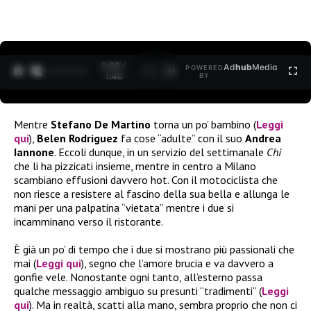
0:08 /
Ad
hub
Media
POWERED
1
/
2
1:40
BY
Mentre
Stefano De Martino
torna un po’ bambino (
Leggi
qui
),
Belen Rodriguez
fa cose “adulte” con il suo
Andrea
Iannone
. Eccoli dunque, in un servizio del settimanale
Chi
che li ha pizzicati insieme, mentre in centro a Milano
scambiano effusioni davvero hot. Con il motociclista che
non riesce a resistere al fascino della sua bella e allunga le
mani per una palpatina “vietata” mentre i due si
incamminano verso il ristorante.
È già un po’ di tempo che i due si mostrano più passionali che
mai (
Leggi qui
), segno che l’amore brucia e va davvero a
gonfie vele. Nonostante ogni tanto, all’esterno passa
qualche messaggio ambiguo su presunti “tradimenti” (
Leggi
qui
). Ma in realtà, scatti alla mano, sembra proprio che non ci