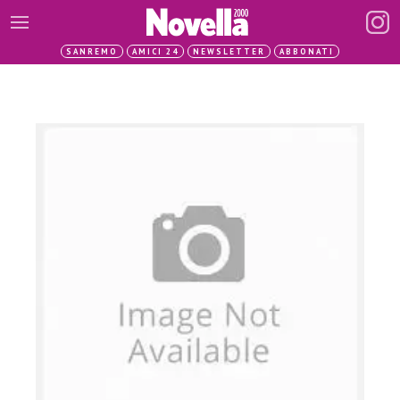
SANREMO
AMICI 24
NEWSLETTER
ABBONATI