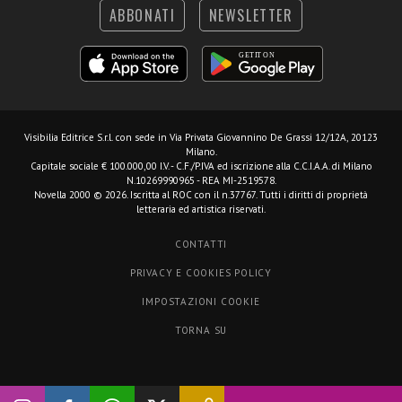
ABBONATI
NEWSLETTER
Visibilia Editrice S.r.l.
con sede in Via Privata Giovannino De Grassi 12/12A, 20123
Milano.
Capitale sociale € 100.000,00 I.V. - C.F./P.IVA ed iscrizione alla C.C.I.A.A. di Milano
N.10269990965 - REA MI-2519578.
Novella 2000 © 2026. Iscritta al ROC con il n.37767. Tutti i diritti di proprietà
letteraria ed artistica riservati.
CONTATTI
PRIVACY E COOKIES POLICY
IMPOSTAZIONI COOKIE
TORNA SU