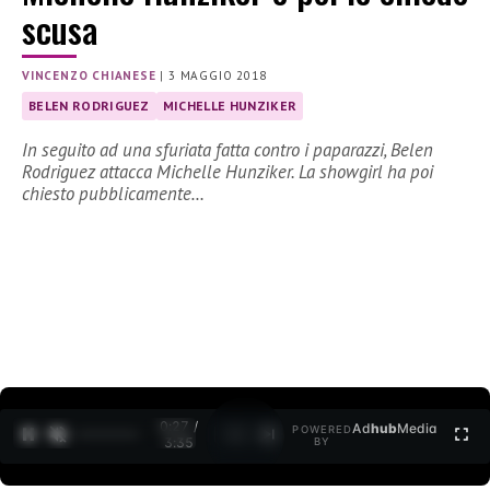
scusa
VINCENZO CHIANESE
|
3 MAGGIO 2018
BELEN RODRIGUEZ
MICHELLE HUNZIKER
In seguito ad una sfuriata fatta contro i paparazzi, Belen
Rodriguez attacca Michelle Hunziker. La showgirl ha poi
chiesto pubblicamente…
0:27 /
Ad
hub
Media
POWERED
1
/
2
3:35
BY