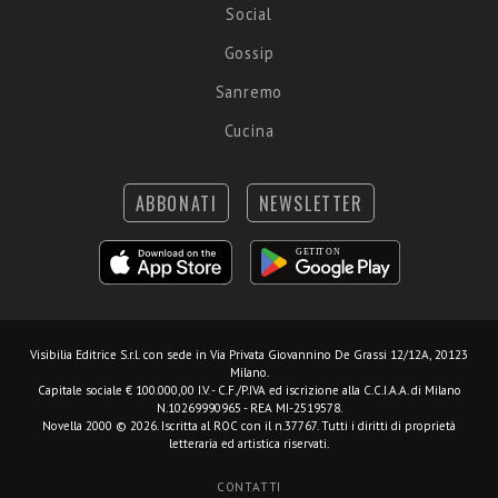
Social
Gossip
Sanremo
Cucina
ABBONATI
NEWSLETTER
Visibilia Editrice S.r.l.
con sede in Via Privata Giovannino De Grassi 12/12A, 20123
Milano.
Capitale sociale € 100.000,00 I.V. - C.F./P.IVA ed iscrizione alla C.C.I.A.A. di Milano
N.10269990965 - REA MI-2519578.
Novella 2000 © 2026. Iscritta al ROC con il n.37767. Tutti i diritti di proprietà
letteraria ed artistica riservati.
CONTATTI