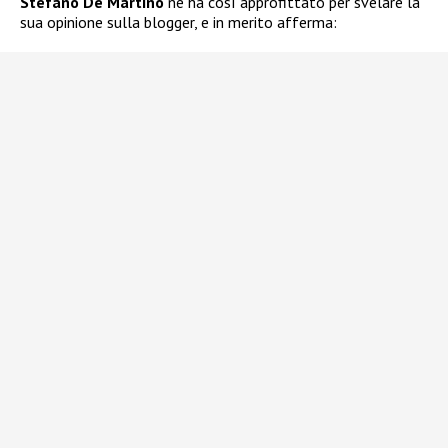
Stefano De Martino
ne ha così approfittato per svelare la
sua opinione sulla blogger, e in merito afferma: