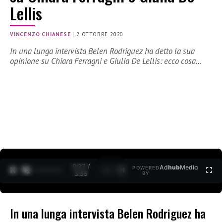
Lellis
VINCENZO CHIANESE
|
2 OTTOBRE 2020
In una lunga intervista Belen Rodriguez ha detto la sua
opinione su Chiara Ferragni e Giulia De Lellis: ecco cosa…
0:27 /
Ad
hub
Media
POWERED
1
/
2
3:35
BY
In una lunga intervista Belen Rodriguez ha