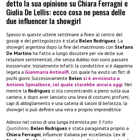
detto la sua opinione su Chiara Ferragni e
Giulia De Lellis: ecco cosa ne pensa delle
due influencer la showgirl
Spesso in queste ultime settimane a finire al centro del
gossip e del pettegolezzo è stata
Belen Rodriguez
. La
showgirl argentina dopo la fine del matrimonio con
Stefano
De Martino
ha fatto a lungo discutere per via delle sue
relazioni sentimentali, che senza dubbio non sono passate
inosservate. Inizialmente infatti la conduttrice si è dapprima
legata a
Gianmaria Antinolfi
, col quale ha avuto un flirt di
pochi giorni. Successivamente
Belen
si è avvicinata a
Antonio Spinalbese
, col quale starebbe ancora oggi
. Nel
mentre la
Rodriguez
si sta concentrando a pieno sulla sua
carriera, e dopo aver lanciato una linea di costumi, profumi,
capi di abbigliamento e una catena di saloni di bellezza, la
showgirl si può definire una vera e proprio imprenditrice.
Adesso nel corso di una lunga intervista per
Il Fatto
Quotidiano
,
Belen Rodriguez
è stata paragonata proprio a
Chiara Ferragni
, influencer italiana per eccellenza. L’ex di