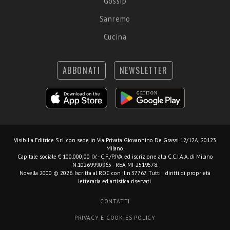
Gossip
Sanremo
Cucina
ABBONATI
NEWSLETTER
Visibilia Editrice S.r.l.
con sede in Via Privata Giovannino De Grassi 12/12A, 20123
Milano.
Capitale sociale € 100.000,00 I.V. - C.F./P.IVA ed iscrizione alla C.C.I.A.A. di Milano
N.10269990965 - REA MI-2519578.
Novella 2000 © 2026. Iscritta al ROC con il n.37767. Tutti i diritti di proprietà
letteraria ed artistica riservati.
CONTATTI
PRIVACY E COOKIES POLICY