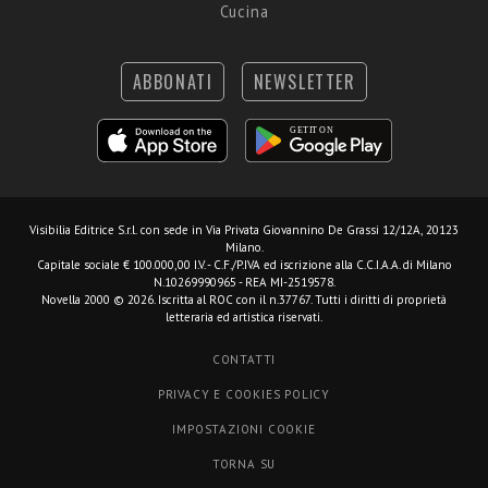
Cucina
ABBONATI
NEWSLETTER
Visibilia Editrice S.r.l.
con sede in Via Privata Giovannino De Grassi 12/12A, 20123
Milano.
Capitale sociale € 100.000,00 I.V. - C.F./P.IVA ed iscrizione alla C.C.I.A.A. di Milano
N.10269990965 - REA MI-2519578.
Novella 2000 © 2026. Iscritta al ROC con il n.37767. Tutti i diritti di proprietà
letteraria ed artistica riservati.
CONTATTI
PRIVACY E COOKIES POLICY
IMPOSTAZIONI COOKIE
TORNA SU