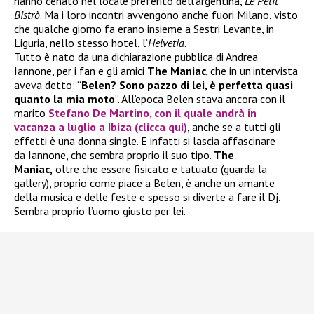
hanno cenato nel locale preferito dell’argentina,
Le Petit
Bistrò
. Ma i loro incontri avvengono anche fuori Milano, visto
che qualche giorno fa erano insieme a Sestri Levante, in
Liguria, nello stesso hotel, l’
Helvetia
.
Tutto è nato da una dichiarazione pubblica di Andrea
Iannone, per i fan e gli amici
The Maniac
,
che in un’intervista
aveva detto: “
Belen? Sono pazzo di lei, è perfetta quasi
quanto la mia moto
“. All’epoca Belen stava ancora con il
marito
Stefano De Martino, con il quale andrà in
vacanza a luglio a Ibiza (clicca qui)
,
anche se a tutti gli
effetti è una donna single. E infatti si lascia affascinare
da Iannone, che sembra proprio il suo tipo.
The
Maniac,
oltre che essere fisicato e tatuato (guarda la
gallery), proprio come piace a Belen, è anche un amante
della musica e delle feste e spesso si diverte a fare il Dj.
Sembra proprio l’uomo giusto per lei.