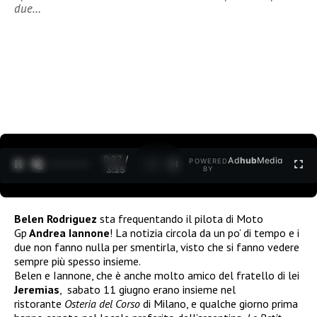
due…
0:27 /
Ad
hub
Media
POWERED
1
/
2
3:35
BY
Belen Rodriguez
sta frequentando il pilota di Moto
Gp
Andrea Iannone
! La notizia circola da un po’ di tempo e i
due non fanno nulla per smentirla, visto che si fanno vedere
sempre più spesso insieme.
Belen e Iannone, che è anche molto amico del fratello di lei
Jeremias
, sabato 11 giugno erano insieme nel
ristorante
Osteria del Corso
di Milano, e qualche giorno prima