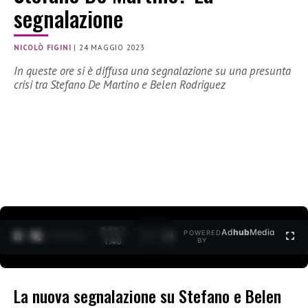
segnalazione
NICOLÒ FIGINI
|
24 MAGGIO 2023
In queste ore si è diffusa una segnalazione su una presunta
crisi tra Stefano De Martino e Belen Rodriguez
0:12 /
Ad
hub
Media
POWERED
1
/
2
1:40
BY
La nuova segnalazione su Stefano e Belen