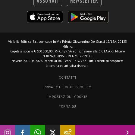
ABBONATI
NEWSLETTER
Visibilia Editrice S.r.l.
con sede in Via Privata Giovannino De Grassi 12/12A, 20123
Milano.
Capitale sociale € 100.000,00 I.V. - C.F./P.IVA ed iscrizione alla C.C.I.A.A. di Milano
N.10269990965 - REA MI-2519578.
Novella 2000 © 2026. Iscritta al ROC con il n.37767. Tutti i diritti di proprietà
letteraria ed artistica riservati.
CONTATTI
PRIVACY E COOKIES POLICY
IMPOSTAZIONI COOKIE
TORNA SU