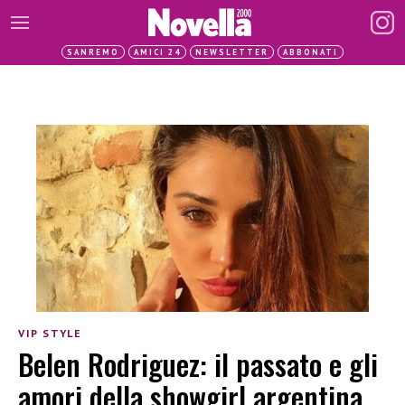
SANREMO
AMICI 24
NEWSLETTER
ABBONATI
VIP STYLE
Belen Rodriguez: il passato e gli
amori della showgirl argentina