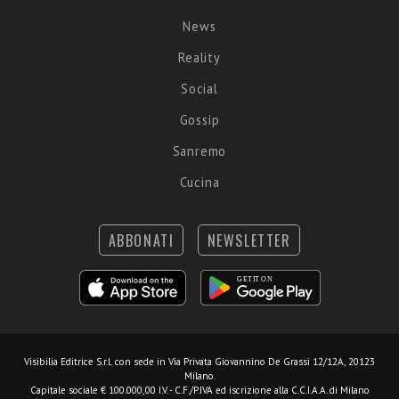
News
Reality
Social
Gossip
Sanremo
Cucina
ABBONATI
NEWSLETTER
Visibilia Editrice S.r.l.
con sede in Via Privata Giovannino De Grassi 12/12A, 20123
Milano.
Capitale sociale € 100.000,00 I.V. - C.F./P.IVA ed iscrizione alla C.C.I.A.A. di Milano