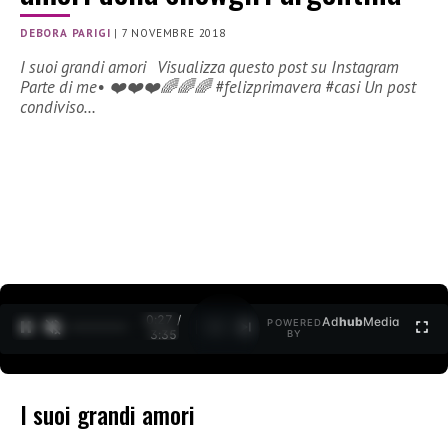
DEBORA PARIGI
|
7 NOVEMBRE 2018
I suoi grandi amori Visualizza questo post su Instagram
Parte di me• ❤️❤️❤️🌈🌈🌈 #felizprimavera #casi Un post
condiviso…
0:27 /
Ad
hub
Media
POWERED
1
/
2
3:35
BY
I suoi grandi amori