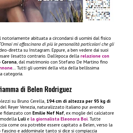
 notoriamente abituata a circondarsi di uomini dal fisico
“Ormai mi affascinano di più
le personalità particolari che gli
ideo-diretta su Instagram. Eppure, a ben vedere dai suoi
nsare l’esatto contrario. Dall’epoca della
relazione con
o Corona
, dal matrimonio con Stefano De Martino fino
annone
… Tutti gli uomini della vita della bellissima
a categoria.
 fiamma di Belen Rodriguez
lezzi su Bruno Cerella,
194 cm di altezza per 93 kg di
t del Reyer Venezia, naturalizzato italiano pur avendo
nte fidanzato con
Emilie Nef Naf
, ex moglie del calciatore
a modella
Luli
e
la giornalista
Eleonora Boi
. Tutte
accia come ora potrebbe essere capitato a Belen, verso la
 fascino e addominale tanto si dice si compiaccia