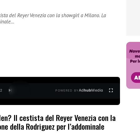
ista del Reyer Venezia con la showgirl a Milano. La
minale…
Ad
hub
Media
/
2
POWERED BY
en? Il cestista del Reyer Venezia con la
one della Rodriguez per l’addominale