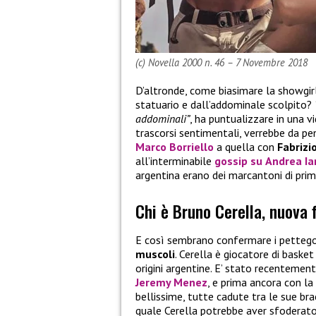
(c) Novella 2000 n. 46 – 7 Novembre 2018
D’altronde, come biasimare la showgirl
statuario e dall’addominale scolpito?
addominali”
, ha puntualizzare in una v
trascorsi sentimentali, verrebbe da pe
Marco Borriello
a quella con
Fabrizi
all’interminabile
gossip su
Andrea I
argentina erano dei marcantoni di prim
Chi è Bruno Cerella, nuova
E così sembrano confermare i pettego
muscoli
. Cerella è giocatore di baske
origini argentine. E’ stato recenteme
Jeremy Menez
, e prima ancora con l
bellissime, tutte cadute tra le sue br
quale Cerella potrebbe aver sfoderato