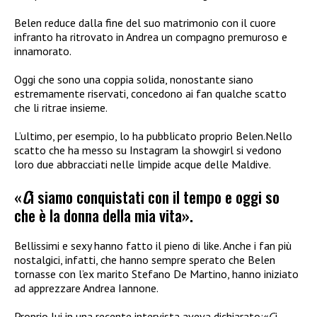
Belen reduce dalla fine del suo matrimonio con il cuore
infranto ha ritrovato in Andrea un compagno premuroso e
innamorato.
Oggi che sono una coppia solida, nonostante siano
estremamente riservati, concedono ai fan qualche scatto
che li ritrae insieme.
L’ultimo, per esempio, lo ha pubblicato proprio Belen.Nello
scatto che ha messo su Instagram la showgirl si vedono
loro due abbracciati nelle limpide acque delle Maldive.
«
C
i siamo conquistati con il tempo e oggi so
che è la donna della mia vita».
Bellissimi e sexy hanno fatto il pieno di like. Anche i fan più
nostalgici, infatti, che hanno sempre sperato che Belen
tornasse con l’ex marito Stefano De Martino, hanno iniziato
ad apprezzare Andrea Iannone.
Proprio lui in una recente intervista aveva dichiarato:«
C
i