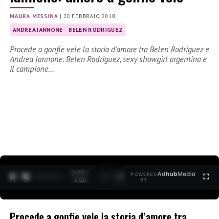
MAURA MESSINA
|
20 FEBBRAIO 2018
ANDREA IANNONE
BELEN RODRIGUEZ
Procede a gonfie vele la storia d’amore tra Belen Rodriguez e
Andrea Iannone. Belen Rodriguez, sexy showgirl argentina e
il campione…
0:31 /
Ad
hub
Media
POWERED
1
/
2
1:40
BY
Procede a gonfie vele la storia d’amore tra