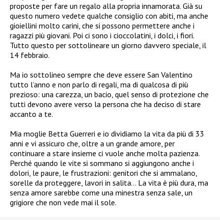
proposte per fare un regalo alla propria innamorata. Già su
questo numero vedete qualche consiglio con abiti, ma anche
gioiellini molto carini, che si possono permettere anche i
ragazzi più giovani. Poi ci sono i cioccolatini, i dolci, i fiori.
Tutto questo per sottolineare un giorno davvero speciale, il
14 febbraio.
Ma io sottolineo sempre che deve essere San Valentino
tutto l’anno e non parlo di regali, ma di qualcosa di più
prezioso: una carezza, un bacio, quel senso di protezione che
tutti devono avere verso la persona che ha deciso di stare
accanto a te.
Mia moglie Betta Guerreri e io dividiamo la vita da più di 33
anni e vi assicuro che, oltre a un grande amore, per
continuare a stare insieme ci vuole anche molta pazienza.
Perché quando le vite si sommano si aggiungono anche i
dolori, le paure, le frustrazioni: genitori che si ammalano,
sorelle da proteggere, lavori in salita… La vita è più dura, ma
senza amore sarebbe come una minestra senza sale, un
grigiore che non vede mai il sole.