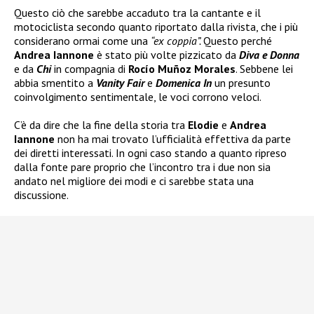
Questo ciò che sarebbe accaduto tra la cantante e il
motociclista secondo quanto riportato dalla rivista, che i più
considerano ormai come una
“ex coppia”.
Questo perché
Andrea Iannone
è stato più volte pizzicato da
Diva e Donna
e da
Chi
in compagnia di
Rocío Muñoz Morales
. Sebbene lei
abbia smentito a
Vanity Fair
e
Domenica In
un presunto
coinvolgimento sentimentale, le voci corrono veloci.
C’è da dire che la fine della storia tra
Elodie
e
Andrea
Iannone
non ha mai trovato l’ufficialità effettiva da parte
dei diretti interessati. In ogni caso stando a quanto ripreso
dalla fonte pare proprio che l’incontro tra i due non sia
andato nel migliore dei modi e ci sarebbe stata una
discussione.