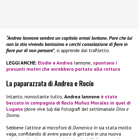
“Andrea Iannone sembra un capitolo ormai lontano
.
Pare che lui
non la stia vivendo benissimo e cerchi consolazione di fiore in
fiore pur di non pensare”
, si apprende dal trafiletto.
LEGGI ANCHE:
Elodie e Andrea
Iannone,
spuntano i
presunti motivi che avrebbero portato alla rottura
La paparazzata di Andrea e Rocío
Intanto, nonostante tutto,
Andrea Iannone
è stato
beccato in compagnia di
Rocío Muñoz Morales
in quel di
Lugano
(dove vive lui) dai fotografi del settimanale
Diva e
Donna.
Sebbene l’attrice ai microfoni di
Domenica In
sia stata molto
vaga, confidando di avere paura di gettarsi in una nuova