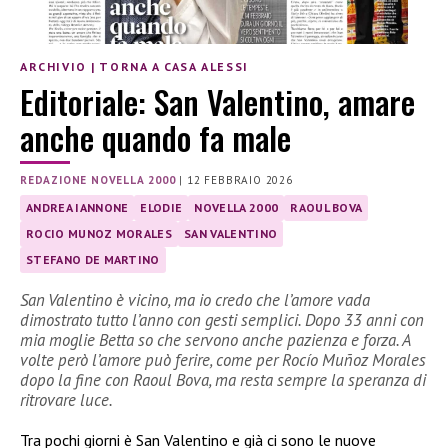
ARCHIVIO
|
TORNA A CASA ALESSI
Editoriale: San Valentino, amare
anche quando fa male
REDAZIONE NOVELLA 2000
|
12 FEBBRAIO 2026
ANDREA IANNONE
ELODIE
NOVELLA 2000
RAOUL BOVA
ROCIO MUNOZ MORALES
SAN VALENTINO
STEFANO DE MARTINO
San Valentino è vicino, ma io credo che l’amore vada
dimostrato tutto l’anno con gesti semplici. Dopo 33 anni con
mia moglie Betta so che servono anche pazienza e forza. A
volte però l’amore può ferire, come per Rocío Muñoz Morales
dopo la fine con Raoul Bova, ma resta sempre la speranza di
ritrovare luce.
Tra pochi giorni è San Valentino e già ci sono le nuove