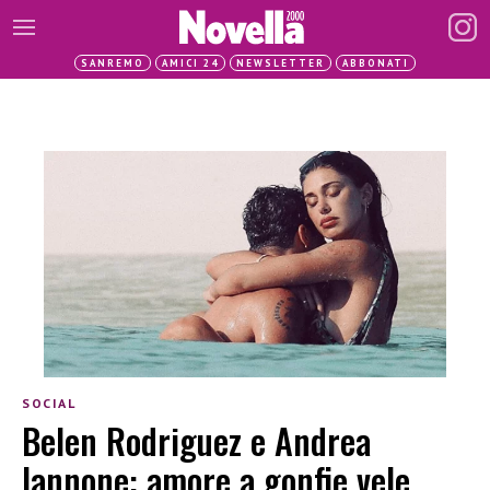
SANREMO
AMICI 24
NEWSLETTER
ABBONATI
SOCIAL
Belen Rodriguez e Andrea
Iannone: amore a gonfie vele