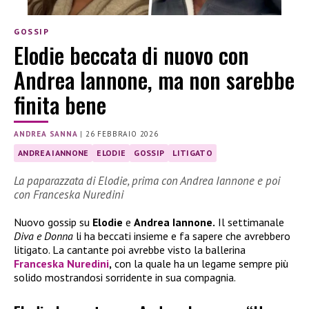
GOSSIP
Elodie beccata di nuovo con
Andrea Iannone, ma non sarebbe
finita bene
ANDREA SANNA
|
26 FEBBRAIO 2026
ANDREA IANNONE
ELODIE
GOSSIP
LITIGATO
La paparazzata di Elodie, prima con Andrea Iannone e poi
con Franceska Nuredini
Nuovo gossip su
Elodie
e
Andrea Iannone.
Il settimanale
Diva e Donna
li ha beccati insieme e fa sapere che avrebbero
litigato. La cantante poi avrebbe visto la ballerina
Franceska Nuredini
,
con la quale ha un legame sempre più
solido mostrandosi sorridente in sua compagnia.