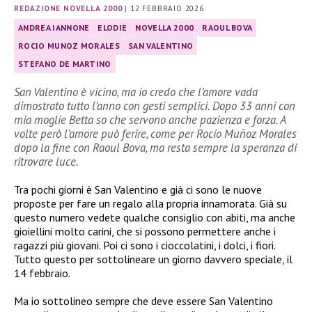
REDAZIONE NOVELLA 2000
|
12 FEBBRAIO 2026
ANDREA IANNONE
ELODIE
NOVELLA 2000
RAOUL BOVA
ROCIO MUNOZ MORALES
SAN VALENTINO
STEFANO DE MARTINO
San Valentino è vicino, ma io credo che l’amore vada
dimostrato tutto l’anno con gesti semplici. Dopo 33 anni con
mia moglie Betta so che servono anche pazienza e forza. A
volte però l’amore può ferire, come per Rocío Muñoz Morales
dopo la fine con Raoul Bova, ma resta sempre la speranza di
ritrovare luce.
Tra pochi giorni è San Valentino e già ci sono le nuove
proposte per fare un regalo alla propria innamorata. Già su
questo numero vedete qualche consiglio con abiti, ma anche
gioiellini molto carini, che si possono permettere anche i
ragazzi più giovani. Poi ci sono i cioccolatini, i dolci, i fiori.
Tutto questo per sottolineare un giorno davvero speciale, il
14 febbraio.
Ma io sottolineo sempre che deve essere San Valentino