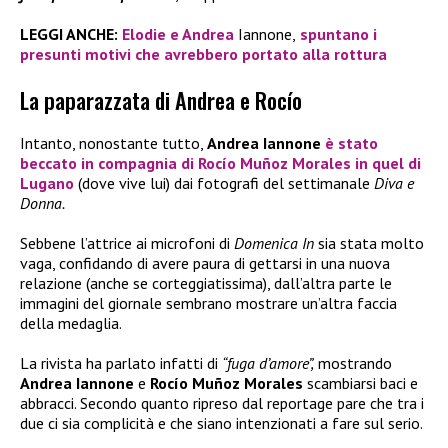
LEGGI ANCHE:
Elodie e Andrea
Iannone,
spuntano i
presunti motivi che avrebbero portato alla rottura
La paparazzata di Andrea e Rocío
Intanto, nonostante tutto,
Andrea Iannone
è stato
beccato in compagnia di
Rocío Muñoz Morales
in quel di
Lugano
(dove vive lui) dai fotografi del settimanale
Diva e
Donna.
Sebbene l’attrice ai microfoni di
Domenica In
sia stata molto
vaga, confidando di avere paura di gettarsi in una nuova
relazione (anche se corteggiatissima), dall’altra parte le
immagini del giornale sembrano mostrare un’altra faccia
della medaglia.
La rivista ha parlato infatti di
“fuga d’amore”,
mostrando
Andrea Iannone
e
Rocío Muñoz Morales
scambiarsi baci e
abbracci. Secondo quanto ripreso dal reportage pare che tra i
due ci sia complicità e che siano intenzionati a fare sul serio.