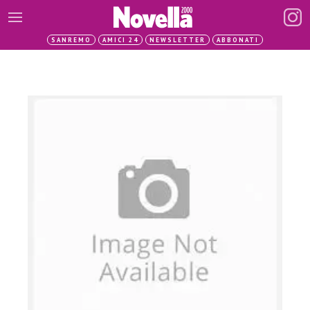
SANREMO
AMICI 24
NEWSLETTER
ABBONATI