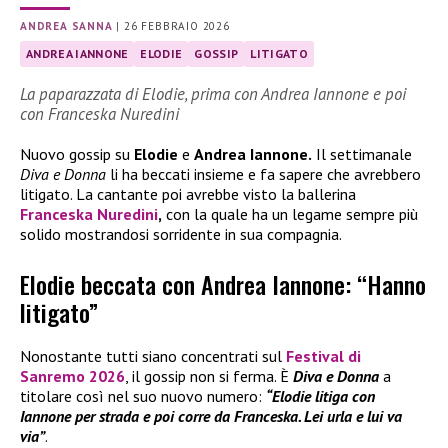
ANDREA SANNA
|
26 FEBBRAIO 2026
ANDREA IANNONE
ELODIE
GOSSIP
LITIGATO
La paparazzata di Elodie, prima con Andrea Iannone e poi
con Franceska Nuredini
Nuovo gossip su
Elodie
e
Andrea Iannone.
Il settimanale
Diva e Donna
li ha beccati insieme e fa sapere che avrebbero
litigato. La cantante poi avrebbe visto la ballerina
Franceska Nuredini
,
con la quale ha un legame sempre più
solido mostrandosi sorridente in sua compagnia.
Elodie beccata con Andrea Iannone: “Hanno
litigato”
Nonostante tutti siano concentrati sul
Festival di
Sanremo 2026
, il gossip non si ferma. È
Diva e Donna
a
titolare così nel suo nuovo numero:
“Elodie litiga con
Iannone per strada e poi corre da Franceska. Lei urla e lui va
via”
.