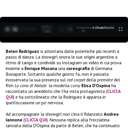
0:29 /
Ad
hub
Media
POWERED
1
/
2
1:40
BY
Belen Rodriguez
si allontana dalle polemiche più recenti a
passo di danza. La showgirl onora le sue origini argentine a
ritmo di tango e condivide su Instagram un video in cui prova
insieme a
Enrique Macana
una
coreografia
di Germana
Bonaparte. Soltanto qualche giorno fa, non è passata
inosservata la sua presenza sul
red carpet
della
premiére
del
film
La cena di Natale
: la modella
curvy
Elisa D’Ospina
ha
raccontato un aneddoto che l’ha vista protagonista (
CLICCA
QUI
) e ha sottolineato che la Rodriguez è apparsa in
quell’occasione un po’ nervosa.
Ad accompagnare la showgirl non c’era il fidanzato
Andrea
Iannone
(
CLICCA QUI
). Nessuna replica alla frecciatina
lanciata dalla D’Ospina da parte di Belen, che ha continuato