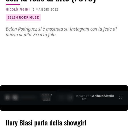
NICOLÒ FIGINI
|
3 MAGGIO 2022
BELEN RODRIGUEZ
Belen Rodriguez si è mostrata su Instagram con la fede di
nuovo al dito. Ecco la foto
0:27 /
Ad
hub
Media
POWERED
1
/
2
3:35
BY
Ilary Blasi parla della showgirl