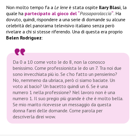
Non molto tempo fa a
Le Iene
è stata ospite
Ilary Blasi
, la
quale ha
partecipato al gioco del “
Passaparolaccia
“
. Ha
dovuto, quindi, rispondere a una serie di domande su alcune
celebrità del panorama televisivo italiano senza però
rivelare a chi si stesse riferendo. Una di questa era proprio
Belen Rodriguez
:
Da 0 a 10 come voto le do 8, non la conosco
benissimo. Come professionista le do un 7. Tra noi due
sono invecchiata più io. Se c’ho fatto un pensierino?
No, nemmeno da ubriaca, però ci siamo baciate. Un
voto al bacio? Un bacetto quindi un 6. Se è una
numero 1 nella professione? Nel lavoro non è una
numero 1. Il suo pregio più grande è che è molto bella.
Se mio marito ricevesse un messaggio da questa
donna farei delle domande. Come parola per
descriverla direi wow.