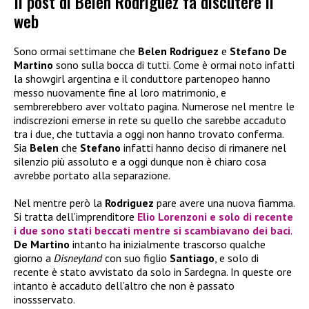
Il post di Belen Rodriguez fa discutere il
web
Sono ormai settimane che
Belen Rodriguez
e
Stefano De
Martino
sono sulla bocca di tutti. Come è ormai noto infatti
la showgirl argentina e il conduttore partenopeo hanno
messo nuovamente fine al loro matrimonio, e
sembrerebbero aver voltato pagina. Numerose nel mentre le
indiscrezioni emerse in rete su quello che sarebbe accaduto
tra i due, che tuttavia a oggi non hanno trovato conferma.
Sia
Belen
che
Stefano
infatti hanno deciso di rimanere nel
silenzio più assoluto e a oggi dunque non è chiaro cosa
avrebbe portato alla separazione.
Nel mentre però la
Rodriguez
pare avere una nuova fiamma.
Si tratta dell’imprenditore
Elio Lorenzoni
e solo di recente
i due sono stati beccati mentre si scambiavano dei baci
.
De Martino
intanto ha inizialmente trascorso qualche
giorno a
Disneyland
con suo figlio
Santiago
, e solo di
recente è stato avvistato da solo in Sardegna. In queste ore
intanto è accaduto dell’altro che non è passato
inossservato.