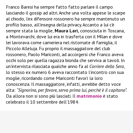
Franco Baresi ha sempre fatto fatto parlare il campo
lasciando il gossip ad altri. Anche una volta appese le scarpe
al chiodo, l’ex difensore rossonero ha sempre mantenuto un
profilo basso, all’insegna della privacy. Accanto a lui c’è
sempre stata la moglie,
Maura Lari,
conosciuta in Toscana,
a Montevarchi, dove lui era in trasferta con il Milan e dove
lei lavorava come cameriera nel ristornate di famiglia, il
Piccolo Alleluja. Fu proprio il massaggiatore del club
rossonero, Paolo Mariconti, ad accorgersi che Franco aveva
occhi solo per quella ragazza bionda che serviva ai tavoli. In
un’intervista rilasciata qualche anno fa al
Corriere della Sera
,
lo stesso ex numero 6 aveva raccontato l’incontro con sua
moglie, ricordando come Mariconti favorì la loro
conoscenza. Il massaggiatore, infatti, avrebbe detto voce
alta:
“Signorina, per favore, serva prima lui, perché è il capitano”.
Da allora non si sono più lasciati. Il
matrimonio
è stato
celebrato il 10 settembre dell’1984.