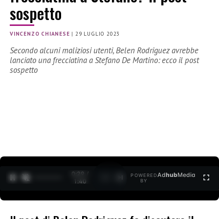
sospetto
VINCENZO CHIANESE
|
29 LUGLIO 2023
Secondo alcuni maliziosi utenti, Belen Rodriguez avrebbe
lanciato una frecciatina a Stefano De Martino: ecco il post
sospetto
0:30 /
Ad
hub
Media
POWERED
1
/
2
1:40
BY