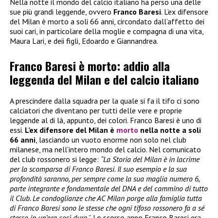
Nella notte il mondo del calcio italiano ha perso una delle
sue più grandi leggende, ovvero
Franco Baresi
. L’ex difensore
del Milan è morto a soli 66 anni, circondato dall’affetto dei
suoi cari, in particolare della moglie e compagna di una vita,
Maura Lari, e deii figli, Edoardo e Giannandrea.
Franco Baresi è morto: addio alla
leggenda del Milan e del calcio italiano
A prescindere dalla squadra per la quale si fa il tifo ci sono
calciatori che diventano per tutti delle vere e proprie
leggende al di là, appunto, dei colori. Franco Baresi è uno di
essi.
L’ex difensore del Milan è
morto
nella notte a soli
66 anni
, lasciando un vuoto enorme non solo nel club
milanese, ma nell’intero mondo del calcio. Nel comunicato
del club rossonero si legge:
“La Storia del Milan è in lacrime
per la scomparsa di Franco Baresi. Il suo esempio e la sua
profondità saranno, per sempre come la sua maglia numero 6,
parte integrante e fondamentale del DNA e del cammino di tutto
il Club. Le condoglianze che AC Milan porge alla famiglia tutta
di Franco Baresi sono le stesse che ogni tifoso rossonero fa a sé
stesso in un’ora così dura.
” Lo scorso anno Franco Baresi era