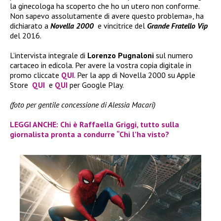
la ginecologa ha scoperto che ho un utero non conforme.
Non sapevo assolutamente di avere questo problema», ha
dichiarato a
Novella 2000
e vincitrice del
Grande Fratello Vip
del 2016.
L’intervista integrale di
Lorenzo Pugnaloni
sul numero
cartaceo in edicola. Per avere la vostra copia digitale in
promo cliccate
QUI
. Per la app di Novella 2000 su Apple
Store
QUI
e
QUI
per Google Play.
(foto per gentile concessione di Alessia Macari)
LEGGI ANCHE: Chi è Raffaella Griggi, tutto sulla
giornalista pronta a condurre “Chi l’ha visto?