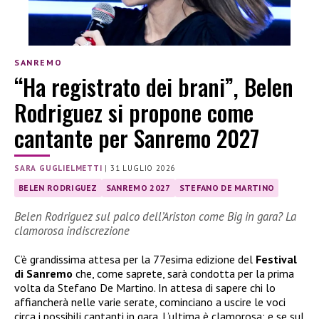
SANREMO
“Ha registrato dei brani”, Belen
Rodriguez si propone come
cantante per Sanremo 2027
SARA GUGLIELMETTI
|
31 LUGLIO 2026
BELEN RODRIGUEZ
SANREMO 2027
STEFANO DE MARTINO
Belen Rodriguez sul palco dell’Ariston come Big in gara? La
clamorosa indiscrezione
C’è grandissima attesa per la 77esima edizione del
Festival
di Sanremo
che, come saprete, sarà condotta per la prima
volta da Stefano De Martino. In attesa di sapere chi lo
affiancherà nelle varie serate, cominciano a uscire le voci
circa i possibili cantanti in gara. L’ultima è clamorosa: e se sul