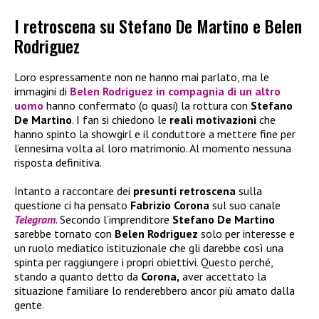
I retroscena su Stefano De Martino e Belen
Rodriguez
Loro espressamente non ne hanno mai parlato, ma le
immagini di
Belen Rodriguez
in compagnia di un altro
uomo
hanno confermato (o quasi) la rottura con
Stefano
De Martino
. I fan si chiedono le
reali motivazioni
che
hanno spinto la showgirl e il conduttore a mettere fine per
l’ennesima volta al loro matrimonio. Al momento nessuna
risposta definitiva.
Intanto a raccontare dei
presunti retroscena
sulla
questione ci ha pensato
Fabrizio Corona
sul suo canale
Telegram
. Secondo l’imprenditore
Stefano De Martino
sarebbe tornato con
Belen Rodriguez
solo per interesse e
un ruolo mediatico istituzionale che gli darebbe così una
spinta per raggiungere i propri obiettivi. Questo perché,
stando a quanto detto da
Corona,
aver accettato la
situazione familiare lo renderebbero ancor più amato dalla
gente.