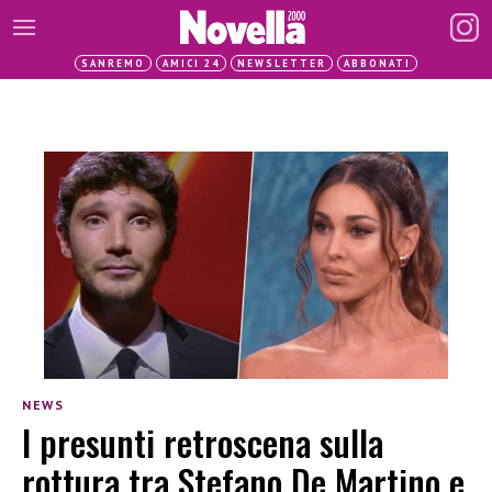
SANREMO
AMICI 24
NEWSLETTER
ABBONATI
NEWS
I presunti retroscena sulla
rottura tra Stefano De Martino e