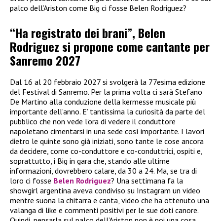
palco dell’Ariston come Big ci fosse Belen Rodriguez?
“Ha registrato dei brani”, Belen
Rodriguez si propone come cantante per
Sanremo 2027
Dal 16 al 20 febbraio 2027 si svolgerà la 77esima edizione
del Festival di Sanremo. Per la prima volta ci sarà Stefano
De Martino alla conduzione della kermesse musicale più
importante dell’anno. E’ tantissima la curiosità da parte del
pubblico che non vede l’ora di vedere il conduttore
napoletano cimentarsi in una sede così importante. I lavori
dietro le quinte sono già iniziati, sono tante le cose ancora
da decidere, come co-conduttore e co-conduttrici, ospiti e,
soprattutto, i Big in gara che, stando alle ultime
informazioni, dovrebbero calare, da 30 a 24. Ma, se tra di
loro ci fosse
Belen Rodriguez
? Una settimana fa la
showgirl argentina aveva condiviso su Instagram un video
mentre suona la chitarra e canta, video che ha ottenuto una
valanga di like e commenti positivi per le sue doti canore.
Quindi, pensarla sul palco dell’Ariston non è poi una cosa