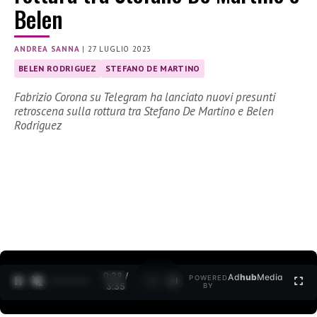
Belen
ANDREA SANNA
|
27 LUGLIO 2023
BELEN RODRIGUEZ
STEFANO DE MARTINO
Fabrizio Corona su Telegram ha lanciato nuovi presunti
retroscena sulla rottura tra Stefano De Martino e Belen
Rodriguez
0:30 /
Ad
hub
Media
POWERED
1
/
2
3:35
BY