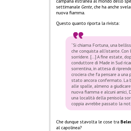
campana estranea al mondo dello spet
settimanale
Gente
, che ha anche svela
nuova fiamma.
Questo quanto riporta la rivista:
“Si chiama Fortuna, una bellis
che conquista all’istante. Con 
sorridere. […] A fine estate, do
conduttore di Made in Sud ricar
sorrentina, in attesa di riprende
crociera che fa pensare a una 
stato ancora confermato. La 
alle spalle, almeno a giudicare
nuova fiamma e alcuni amici, D
una località della penisola sor
coppia avrebbe passato la nott
Che dunque stavolta le cose tra
Bele
al capolinea?