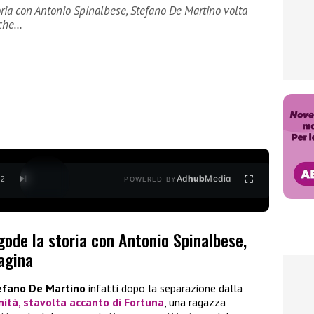
ria con Antonio Spinalbese, Stefano De Martino volta
nche…
Ad
hub
Media
/
2
POWERED BY
gode la storia con Antonio Spinalbese,
agina
efano De Martino
infatti dopo la separazione dalla
nità, stavolta accanto di
Fortuna
, una ragazza