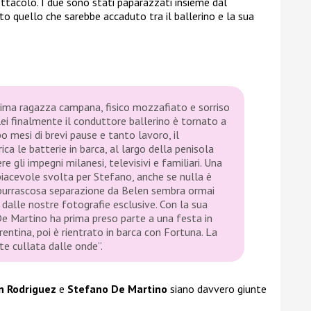
tacolo. I due sono stati paparazzati insieme dal
to quello che sarebbe accaduto tra il ballerino e la sua
sima ragazza campana, fisico mozzafiato e sorriso
lei finalmente il conduttore ballerino è tornato a
po mesi di brevi pause e tanto lavoro, il
ica le batterie in barca, al largo della penisola
re gli impegni milanesi, televisivi e familiari. Una
piacevole svolta per Stefano, anche se nulla è
burrascosa separazione da Belen sembra ormai
 dalle nostre fotografie esclusive. Con la sua
e Martino ha prima preso parte a una festa in
rentina, poi è rientrato in barca con Fortuna. La
e cullata dalle onde”.
n Rodriguez
e
Stefano De Martino
siano davvero giunte