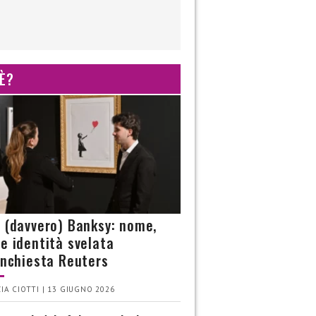
 È?
è (davvero) Banksy: nome,
 e identità svelata
’inchiesta Reuters
IA CIOTTI | 13 GIUGNO 2026