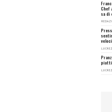
Franc
Chef 
sa di
REDAZI
Press
senti
veloci
LUCREZ
Pranz
piatt
LUCREZ