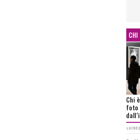
CHI
Chi 
foto
dall
LUCREZ