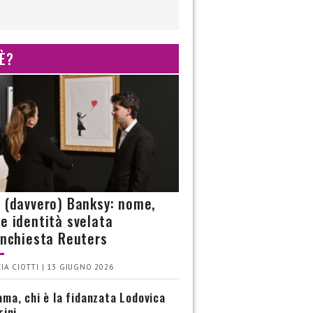
 È?
è (davvero) Banksy: nome,
 e identità svelata
’inchiesta Reuters
IA CIOTTI | 13 GIUGNO 2026
ma, chi è la fidanzata Lodovica
rini