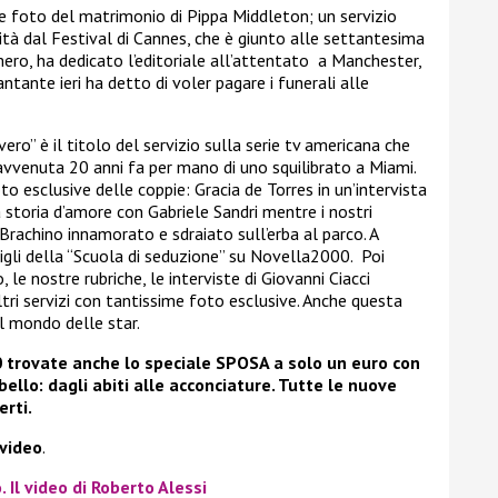
e foto del matrimonio di Pippa Middleton; un servizio
vità dal Festival di Cannes, che è giunto alle settantesima
mero, ha dedicato l’editoriale all’attentato a Manchester,
ntante ieri ha detto di voler pagare i funerali alle
ro” è il titolo del servizio sulla serie tv americana che
 avvenuta 20 anni fa per mano di uno squilibrato a Miami.
 esclusive delle coppie: Gracia de Torres in un’intervista
a storia d’amore con Gabriele Sandri mentre i nostri
rachino innamorato e sdraiato sull’erba al parco. A
igli della “Scuola di seduzione” su Novella2000. Poi
le nostre rubriche, le interviste di Giovanni Ciacci
ltri servizi con tantissime foto esclusive. Anche questa
l mondo delle star.
0 trovate anche lo speciale SPOSA a solo un euro con
 bello: dagli abiti alle acconciature. Tutte le nuove
erti.
 video
.
 Il video di Roberto Alessi