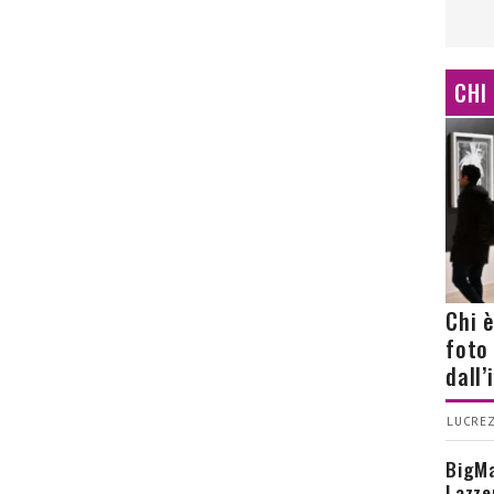
CHI
Chi 
foto
dall
LUCREZ
BigMa
Lazze