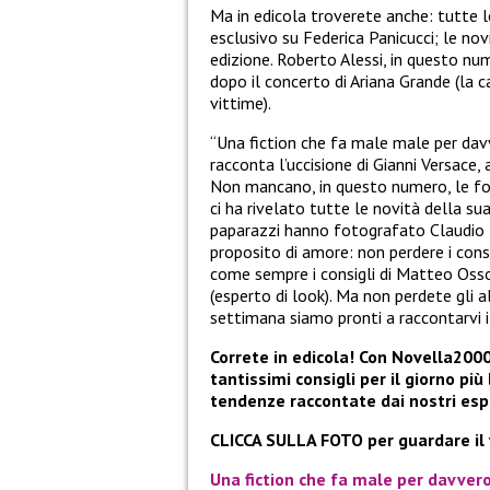
Ma in edicola troverete anche: tutte l
esclusivo su Federica Panicucci; le no
edizione. Roberto Alessi, in questo nu
dopo il concerto di Ariana Grande (la ca
vittime).
“Una fiction che fa male male per davve
racconta l’uccisione di Gianni Versace,
Non mancano, in questo numero, le foto
ci ha rivelato tutte le novità della su
paparazzi hanno fotografato Claudio B
proposito di amore: non perdere i cons
come sempre i consigli di Matteo Osso, 
(esperto di look). Ma non perdete gli a
settimana siamo pronti a raccontarvi i
Correte in edicola! Con Novella200
tantissimi consigli per il giorno più
tendenze raccontate dai nostri esp
CLICCA SULLA FOTO per guardare il
Una fiction che fa male per davvero.