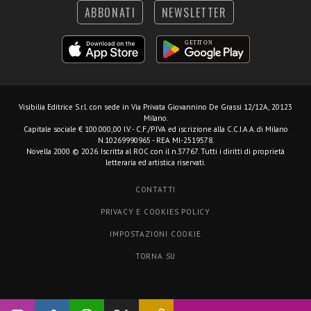
ABBONATI
NEWSLETTER
Visibilia Editrice S.r.l.
con sede in Via Privata Giovannino De Grassi 12/12A, 20123
Milano.
Capitale sociale € 100.000,00 I.V. - C.F./P.IVA ed iscrizione alla C.C.I.A.A. di Milano
N.10269990965 - REA MI-2519578.
Novella 2000 © 2026. Iscritta al ROC con il n.37767. Tutti i diritti di proprietà
letteraria ed artistica riservati.
CONTATTI
PRIVACY E COOKIES POLICY
IMPOSTAZIONI COOKIE
TORNA SU