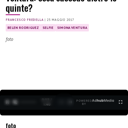
quinte?
FRANCESCO FREDELLA
|
25 MAGGIO 2017
BELEN RODRIGUEZ
SELFIE
SIMONA VENTURA
foto
0:12 /
Ad
hub
Media
POWERED
1
/
2
1:40
BY
foto