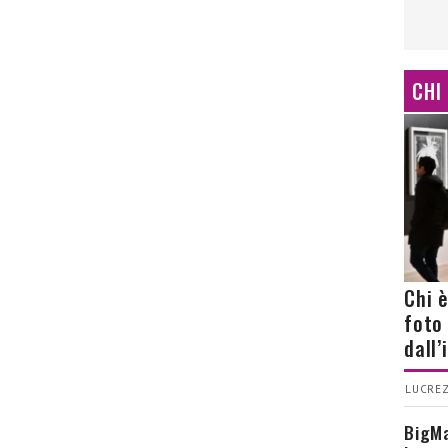
CHI
Chi 
foto
dall
LUCREZ
BigMa