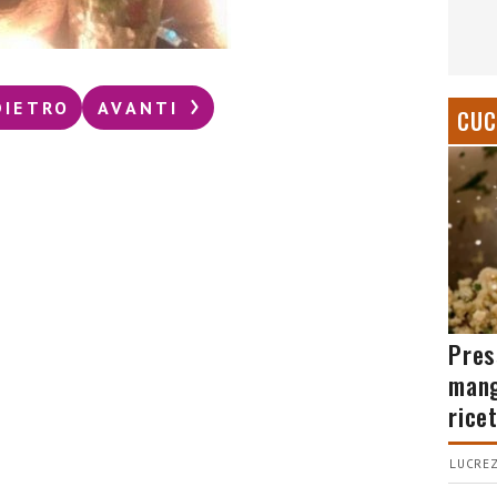
DIETRO
AVANTI
CUC
Pres
mang
rice
LUCREZ