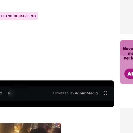
TEFANO DE MARTINO
Ad
hub
Media
/
2
POWERED BY