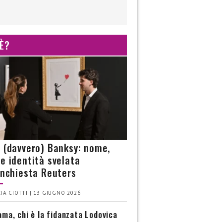
 È?
è (davvero) Banksy: nome,
 e identità svelata
’inchiesta Reuters
IA CIOTTI | 13 GIUGNO 2026
ma, chi è la fidanzata Lodovica