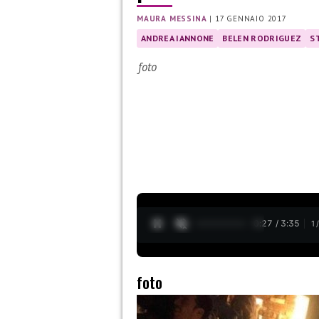
MAURA MESSINA
|
17 GENNAIO 2017
ANDREA IANNONE
BELEN RODRIGUEZ
S
foto
0:28 / 3:35
1
foto