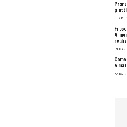
Pranz
piatt
LUCREZ
Fresel
Armon
reali
REDAZI
Come 
e mat
SARA G