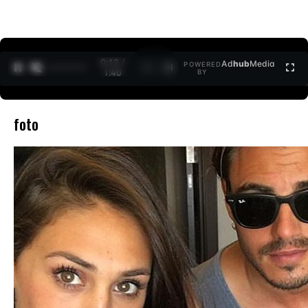
0:12 /
Ad
hub
Media
POWERED
1
/
2
1:40
BY
foto