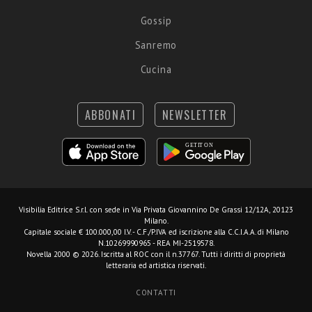
Gossip
Sanremo
Cucina
ABBONATI
NEWSLETTER
Visibilia Editrice S.r.l.
con sede in Via Privata Giovannino De Grassi 12/12A, 20123
Milano.
Capitale sociale € 100.000,00 I.V. - C.F./P.IVA ed iscrizione alla C.C.I.A.A. di Milano
N.10269990965 - REA MI-2519578.
Novella 2000 © 2026. Iscritta al ROC con il n.37767. Tutti i diritti di proprietà
letteraria ed artistica riservati.
CONTATTI