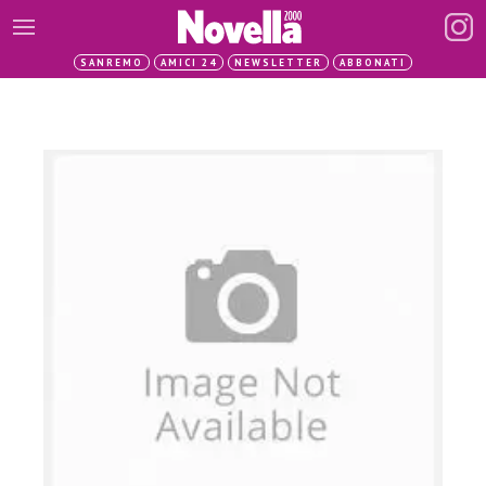
SANREMO
AMICI 24
NEWSLETTER
ABBONATI