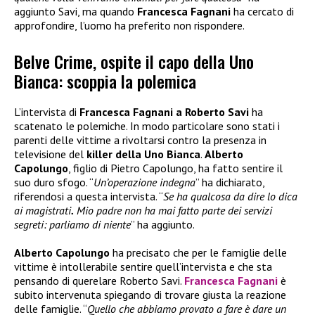
aggiunto Savi, ma quando
Francesca Fagnani
ha cercato di
approfondire, l’uomo ha preferito non rispondere.
Belve Crime, ospite il capo della Uno
Bianca: scoppia la polemica
L’intervista di
Francesca Fagnani a Roberto Savi
ha
scatenato le polemiche. In modo particolare sono stati i
parenti delle vittime a rivoltarsi contro la presenza in
televisione del
killer della Uno Bianca
.
Alberto
Capolungo
, figlio di Pietro Capolungo, ha fatto sentire il
suo duro sfogo. “
Un’operazione indegna
” ha dichiarato,
riferendosi a questa intervista. “
Se ha qualcosa da dire lo dica
ai magistrati
.
Mio padre non ha mai fatto parte dei servizi
segreti: parliamo di niente
” ha aggiunto.
Alberto Capolungo
ha precisato che per le famiglie delle
vittime è intollerabile sentire quell’intervista e che sta
pensando di querelare Roberto Savi.
Francesca Fagnani
è
subito intervenuta spiegando di trovare giusta la reazione
delle famiglie. “
Quello che abbiamo provato a fare è dare un