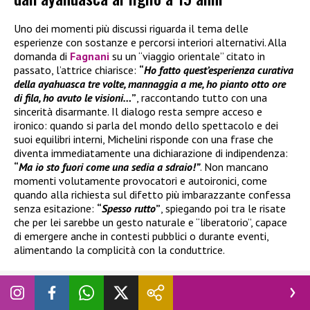
Uno dei momenti più discussi riguarda il tema delle
esperienze con sostanze e percorsi interiori alternativi. Alla
domanda di
Fagnani
su un “viaggio orientale” citato in
passato, l’attrice chiarisce:
“
Ho fatto quest’esperienza curativa
della ayahuasca tre volte, mannaggia a me, ho pianto otto ore
di fila, ho avuto le visioni…
”
, raccontando tutto con una
sincerità disarmante. Il dialogo resta sempre acceso e
ironico: quando si parla del mondo dello spettacolo e dei
suoi equilibri interni, Michelini risponde con una frase che
diventa immediatamente una dichiarazione di indipendenza:
“
Ma io sto fuori come una sedia a sdraio!”
. Non mancano
momenti volutamente provocatori e autoironici, come
quando alla richiesta sul difetto più imbarazzante confessa
senza esitazione:
“
Spesso rutto
”
, spiegando poi tra le risate
che per lei sarebbe un gesto naturale e “liberatorio”, capace
di emergere anche in contesti pubblici o durante eventi,
alimentando la complicità con la conduttrice.