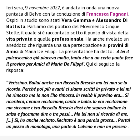
Ieri sera, 9
novembre 2022
, è andata in onda una nuova
puntata di Belve con la conduzione di
Francesca Fagnani
.
Ospiti in studio sono stati
Vera Gemma
e
Alessandro Di
Battista
. Parliamo del politico del Movimento Cinque
Stelle, il quale si è raccontato sotto il punto di vista della
vita privata
e quella
professionale
. Ha anche rivelato un
aneddoto che riguarda una sua partecipazione ai
provini di
Amici
di Maria De Filippi. La presentatrice ha detto: “
A lei il
palcoscenico già piaceva molto, tanto che a un certo punto fece
il provino per Amici di Maria De Filippi
“. Qui di seguito la
risposta:
“
Verissimo. Ballai anche con Rossella Brescia ma lei non se lo
ricorda. Perché poi più avanti ci siamo scritti in privato e lei mi
ha rimosso ma io non l’ho rimossa. In realtà il provino era… Si
ricorderà, c’erano recitazione, canto e ballo. Io ero recitazione
ma siccome c’era Rossella Brescia dissi che sapevo ballare la
salsa e facemmo due o tre passi… Ma lei non si ricorda di me.
[…] Sì, ho anche recitato. Recitato è una parola grossa… Portai
un pezzo di monologo, una parte di Calvino e non mi presero
“.