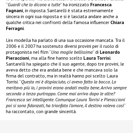
“
Guardi che lo dicono a tutte
” ha ironizzato
Francesca
Fagnani
, in risposta. Santarelli è stata estremamente
sincera in ogni sua risposta e si è lasciata andare anche a
qualche critica nei confronti della famosa influencer
Chiara
Ferragni
.
L’ex modella ha parlato di una sua occasione mancata. Tra il
2006 e il 2007 ha sostenuto diversi provini per il ruolo di
protagonista nel film “
Una moglie bellissima
” di
Leonardo
Pieraccioni
, ma alla fine hanno scelto
Laura Torrisi
.
Santarelli ha spiegato che il suo agente, dopo tre provini, le
aveva detto che era andata bene e che mancava solo la
firma del contratto, ma in realtà hanno poi scelto Laura
Torrisi. “
Questo mi è dispiaciuto, ci avevo fatto la bocca. Lo
meritavo più io, i provini erano andati molto bene. Arrivo sempre
seconda o terza purtroppo. Come mai arrivo dopo le altre?
Francesca sei intelligente. Comunque Laura Torrisi e Pieraccioni
poi si sono fidanzati, ha trionfato l’amore, il destino voleva così
“
ha raccontato, con grande sincerità.