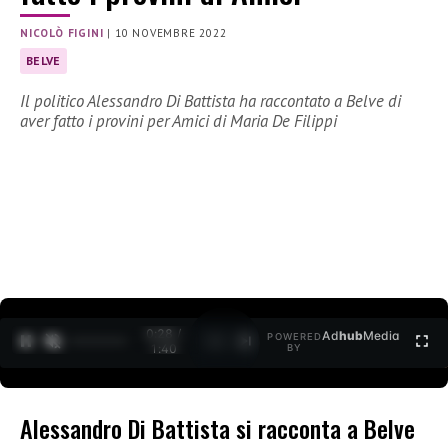
NICOLÒ FIGINI
|
10 NOVEMBRE 2022
BELVE
Il politico Alessandro Di Battista ha raccontato a Belve di
aver fatto i provini per Amici di Maria De Filippi
0:29 /
Ad
hub
Media
POWERED
1
/
2
1:40
BY
Alessandro Di Battista si racconta a Belve