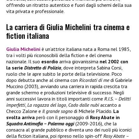
offrendo un ritratto autentico e fuori dagli schemi della sua
vita privata e professionale.
La carriera di Giulia Michelini tra cinema e
fiction italiana
Giulia Michelini
è un’attrice italiana nata a Roma nel 1985,
tra i volti più riconoscibili della fiction e del cinema
nazionale. Il suo
esordio
arriva giovanissima
nel 2002 con
la serie
Distretto di Polizia
, dove interpreta Sabina Corsi,
ruolo che le apre subito le porte della televisione. Poco
dopo debutta anche al cinema con
Ricordati di me
di Gabriele
Muccino (2003), avviando una carriera in rapida crescita tra
grande schermo e produzioni televisive di successo. Negli
anni successivi lavora in titoli importanti come
R.I.S. – Delitti
imperfetti
,
La ragazza del lago
,
Cado dalle nubi
accanto a
Checco Zalone e
Il grande sogno
di Michele Placido.
La
svolta arriva
però con il personaggio di
Rosy Abate in
Squadra Antimafia – Palermo oggi
(2009-2016), che la
consacra al grande pubblico e diventa uno dei ruoli più iconici
della fiction italiana, poi ripreso nello spin-off
Rosy Abate –