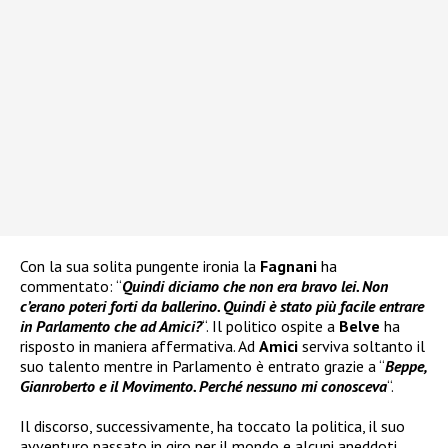
Con la sua solita pungente ironia la
Fagnani
ha
commentato: “
Quindi diciamo che non era bravo lei. Non
c’erano poteri forti da ballerino. Quindi è stato più facile entrare
in Parlamento che ad Amici?
“. Il politico ospite a
Belve
ha
risposto in maniera affermativa. Ad
Amici
serviva soltanto il
suo talento mentre in Parlamento è entrato grazie a “
Beppe,
Gianroberto e il Movimento. Perché nessuno mi conosceva
“.
Il discorso, successivamente, ha toccato la politica, il suo
avventuro passato in giro per il mondo e alcuni aneddoti