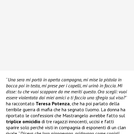
“
Una sera mi portò in aperta campagna, mi mise la pistola in
bocca poi in testa, mi prese per i capelli, mi urinò in faccia. Mi
disse: tu che vuoi scappare da me meriti questo. Ora scegli: vuoi
essere violentata dai miei amici o ti faccio uno sfregio sul viso?
”
ha raccontato
Teresa Potenza
, che ha poi parlato della
terribile guerra di mafia che ha segnato l’uomo. La donna ha
riportato le confessioni che Mastrangelo avrebbe fatto sul
triplice omicidio
di tre ragazzi innocenti, uccisi e fatti
sparire solo perché visti in compagnia di esponenti di un clan
rivale. “
Diceva che loro piangevano, gridavano come conigli.