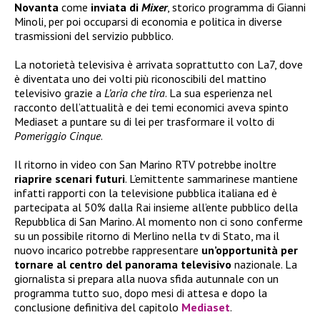
Novanta
come
inviata di
Mixer
, storico programma di Gianni
Minoli, per poi occuparsi di economia e politica in diverse
trasmissioni del servizio pubblico.
La notorietà televisiva è arrivata soprattutto con La7, dove
è diventata uno dei volti più riconoscibili del mattino
televisivo grazie a
L’aria che tira
. La sua esperienza nel
racconto dell’attualità e dei temi economici aveva spinto
Mediaset a puntare su di lei per trasformare il volto di
Pomeriggio Cinque
.
Il ritorno in video con San Marino RTV potrebbe inoltre
riaprire scenari futuri
. L’emittente sammarinese mantiene
infatti rapporti con la televisione pubblica italiana ed è
partecipata al 50% dalla Rai insieme all’ente pubblico della
Repubblica di San Marino. Al momento non ci sono conferme
su un possibile ritorno di Merlino nella tv di Stato, ma il
nuovo incarico potrebbe rappresentare
un’opportunità per
tornare al centro del panorama televisivo
nazionale. La
giornalista si prepara alla nuova sfida autunnale con un
programma tutto suo, dopo mesi di attesa e dopo la
conclusione definitiva del capitolo
Mediaset
.