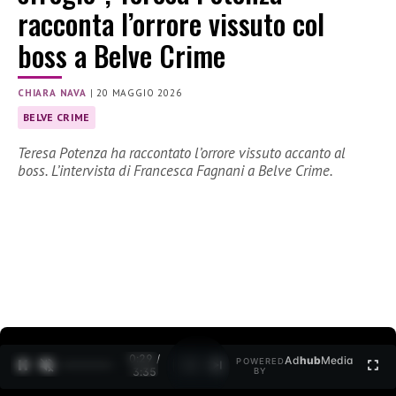
racconta l’orrore vissuto col
boss a Belve Crime
CHIARA NAVA
|
20 MAGGIO 2026
BELVE CRIME
Teresa Potenza ha raccontato l’orrore vissuto accanto al
boss. L’intervista di Francesca Fagnani a Belve Crime.
0:30 /
Ad
hub
Media
POWERED
1
/
2
3:35
BY