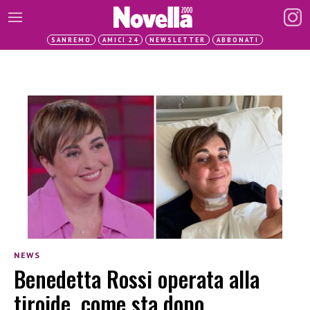
SANREMO
AMICI 24
NEWSLETTER
ABBONATI
NEWS
Benedetta Rossi operata alla
tiroide, come sta dopo