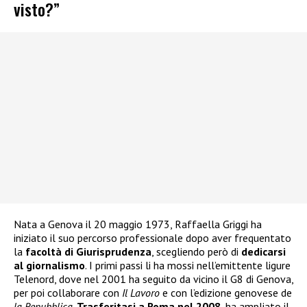
visto?”
Nata a Genova il 20 maggio 1973, Raffaella Griggi ha
iniziato il suo percorso professionale dopo aver frequentato
la
facoltà di Giurisprudenza
, scegliendo però di
dedicarsi
al giornalismo
. I primi passi li ha mossi nell’emittente ligure
Telenord, dove nel 2001 ha seguito da vicino il G8 di Genova,
per poi collaborare con
Il Lavoro
e con l’edizione genovese de
la Repubblica
.
Trasferitasi a Roma nel 2008
, ha ampliato il