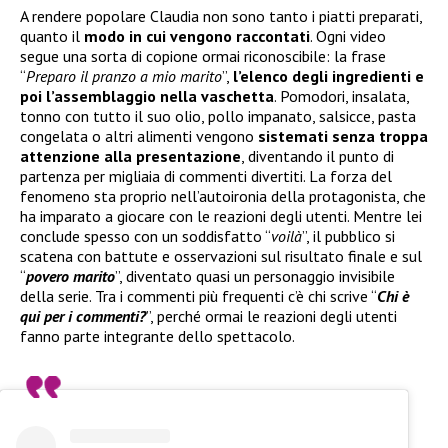
A rendere popolare Claudia non sono tanto i piatti preparati,
quanto il
modo in cui vengono raccontati
. Ogni video
segue una sorta di copione ormai riconoscibile: la frase
“
Preparo il pranzo a mio marito
”,
l’elenco degli ingredienti e
poi l’assemblaggio nella vaschetta
. Pomodori, insalata,
tonno con tutto il suo olio, pollo impanato, salsicce, pasta
congelata o altri alimenti vengono
sistemati senza troppa
attenzione alla presentazione
, diventando il punto di
partenza per migliaia di commenti divertiti. La forza del
fenomeno sta proprio nell’autoironia della protagonista, che
ha imparato a giocare con le reazioni degli utenti. Mentre lei
conclude spesso con un soddisfatto “
voilà
”, il pubblico si
scatena con battute e osservazioni sul risultato finale e sul
“
povero marito
”, diventato quasi un personaggio invisibile
della serie. Tra i commenti più frequenti c’è chi scrive “
Chi è
qui per i commenti?
”, perché ormai le reazioni degli utenti
fanno parte integrante dello spettacolo.