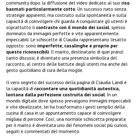
community dopo la diffusione del video dedicato al suo
riso
basmati particolarmente cotto
. Un successo nato senza
strategie apparenti, ma costruito sulla spontaneità e sulla
capacità di coinvolgere chi guarda. A conquistare gli utenti è
soprattutto il
contrasto con il mondo dei social
, spesso
dominato da immagini perfette e vite apparentemente
impeccabili. Le schiscette di Claudia rappresentano l’esatto
opposto: sono
imperfette, casalinghe e proprio per
questo riconoscibili
. Il marito, destinatario di quei pranzi
tanto discussi, è diventato una presenza simbolica del
racconto, al centro delle battute degli utenti ma anche del
gesto quotidiano di cura della moglie.
Il vero segreto del successo della pagina di Claudia Landi è
la capacità di
raccontare una quotidianità autentica,
lontana dalla perfezione costruita dei social
. In un
mondo digitale dove spesso prevalgono immagini impeccabili
e vite idealizzate, lei ha trasformato i gesti semplici della
cucina di casa in un appuntamento capace di coinvolgere
migliaia di persone. Così, una normale schiscetta preparata
per il marito è diventata uno dei fenomeni social più curiosi,
seguiti e commentati del momento.