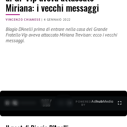
Miriana: i vecchi messaggi
VINCENZO CHIANESE
|
4 GENNAIO 2022
Biagio D’Anelli prima di entrare nella casa del Grande
Fratello Vip aveva attaccato Miriana Trevisan: ecco i vecchi
messaggi.
0:28 /
Ad
hub
Media
POWERED
1
/
2
3:35
BY