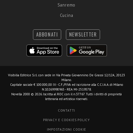
Sanremo
Cucina
ABBONATI
NEWSLETTER
Visibilia Editrice S.r.l.
con sede in Via Privata Giovannino De Grassi 12/12A, 20123
Milano.
Capitale sociale € 100.000,00 I.V. - C.F./P.IVA ed iscrizione alla C.C.I.A.A. di Milano
N.10269990965 - REA MI-2519578.
Novella 2000 © 2026. Iscritta al ROC con il n.37767. Tutti i diritti di proprietà
letteraria ed artistica riservati.
CONTATTI
PRIVACY E COOKIES POLICY
IMPOSTAZIONI COOKIE