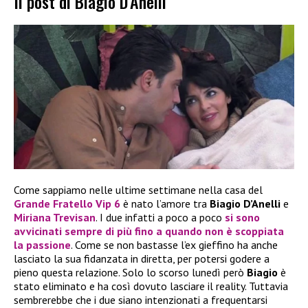
Il post di Biagio D’Anelli
Come sappiamo nelle ultime settimane nella casa del
Grande Fratello Vip 6
è nato l’amore tra
Biagio D’Anelli
e
Miriana Trevisan
. I due infatti a poco a poco
si sono
avvicinati sempre di più fino a quando non è scoppiata
la passione
. Come se non bastasse l’ex gieffino ha anche
lasciato la sua fidanzata in diretta, per potersi godere a
pieno questa relazione. Solo lo scorso lunedì però
Biagio
è
stato eliminato e ha così dovuto lasciare il reality. Tuttavia
sembrerebbe che i due siano intenzionati a frequentarsi