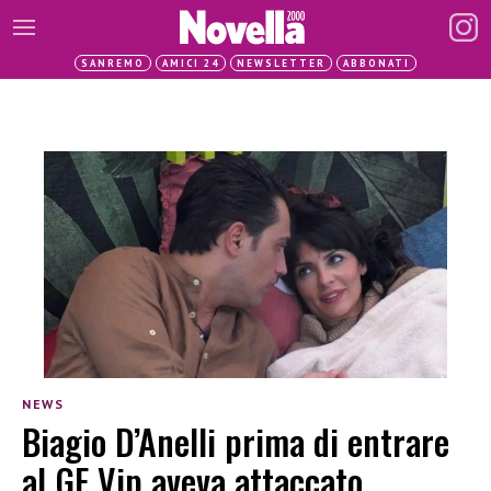
SANREMO
AMICI 24
NEWSLETTER
ABBONATI
NEWS
Biagio D’Anelli prima di entrare
al GF Vip aveva attaccato