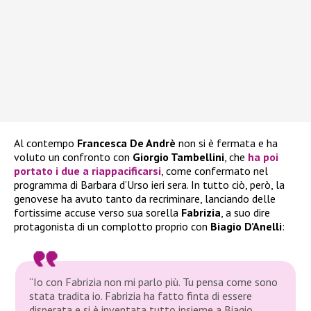
Al contempo
Francesca De Andrè
non si è fermata e ha
voluto un confronto con
Giorgio Tambellini
, che
ha poi
portato i due a riappacificarsi
, come confermato nel
programma di Barbara d’Urso ieri sera. In tutto ciò, però, la
genovese ha avuto tanto da recriminare, lanciando delle
fortissime accuse verso sua sorella
Fabrizia
, a suo dire
protagonista di un complotto proprio con
Biagio D’Anelli
:
“Io con Fabrizia non mi parlo più. Tu pensa come sono
stata tradita io. Fabrizia ha fatto finta di essere
disperata e si è inventata tutto insieme a Biagio