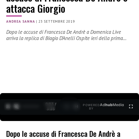
attacca Giorgio
ANDREA SANNA
|
23 SETTEMBRE 2019
Dopo le accuse di Francesca De Andrè a Domenica Live
arriva la replica di Biagio D’Anelli Ospite ieri della prima…
0:04 /
Ad
hub
Media
POWERED
1
/
2
3:35
BY
Dopo le accuse di Francesca De Andrè a