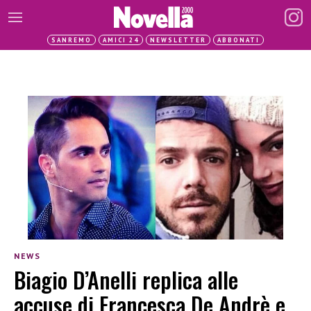
SANREMO
AMICI 24
NEWSLETTER
ABBONATI
NEWS
Biagio D’Anelli replica alle
accuse di Francesca De Andrè e