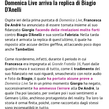
Domenica Live arriva la replica di Biagio
D’Anelli
Ospite ieri della prima puntata di
Domenica Live
,
Francesca
De Andrè
ha annunciato di essere tornata insieme al suo
fidanzato
Giorgio
facendo delle rivelazioni molto forti
contro
Biagio D’Anelli
e sua sorella
Fabrizia
. Nella tarda
serata è arrivata la replica di quest’ultimo, il quale ha
risposto alle accuse dell’ex gieffina, attaccando poco dopo
anche
Tambellini
.
Come ricorderemo, infatti, durante il periodo in cui
Francesca
era impegnata al
Grande Fratello 16
, fuori dalle
quattro mura è successo di tutto, come il
tradimento
del
suo fidanzato nei suoi riguardi, smascherato con note audio
e foto da
Biagio
, il quale
ha portato alcune prove a
Domenica Live
. Se in un primo momento
Giorgio
ha negato,
successivamente
ha ammesso l’errore
alla
De Andrè
, la
quale l’ha poi lasciato, per svelare poi i suoi sentimenti a
Gennaro Lillio, anch’esso protagonista del reality. Tra loro la
storia è ormai finita, poiché, come raccontato dagli stessi
sono incompatibili in tutto.