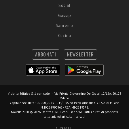
Social
Gossip
Sanremo
Cucina
ABBONATI
NEWSLETTER
Visibilia Editrice S.r.l.
con sede in Via Privata Giovannino De Grassi 12/12A, 20123
Milano.
Capitale sociale € 100.000,00 I.V. - C.F./P.IVA ed iscrizione alla C.C.I.A.A. di Milano
N.10269990965 - REA MI-2519578.
Novella 2000 © 2026. Iscritta al ROC con il n.37767. Tutti i diritti di proprietà
letteraria ed artistica riservati.
CONTATTI