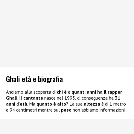
Ghali età e biografia
Andiamo alla scoperta di
chi è
e
quanti anni ha il rapper
Ghali
. Il
cantante
nasce nel 1993, di conseguenza ha
31
anni
d’
età
. Ma
quanto è alto
? La sua
altezza
è di 1 metro
e 94 centimetri mentre sul
peso
non abbiamo informazioni.