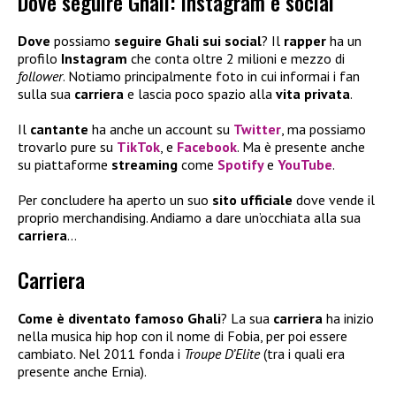
Dove seguire Ghali: Instagram e social
Dove
possiamo
seguire Ghali sui social
? Il
rapper
ha un
profilo
Instagram
che conta oltre 2 milioni e mezzo di
follower
. Notiamo principalmente foto in cui informai i fan
sulla sua
carriera
e lascia poco spazio alla
vita privata
.
Il
cantante
ha anche un account su
Twitter
, ma possiamo
trovarlo pure su
TikTok
, e
Facebook
. Ma è presente anche
su piattaforme
streaming
come
Spotify
e
YouTube
.
Per concludere ha aperto un suo
sito ufficiale
dove vende il
proprio merchandising. Andiamo a dare un’occhiata alla sua
carriera
…
Carriera
Come è diventato famoso Ghali
? La sua
carriera
ha inizio
nella musica hip hop con il nome di Fobia, per poi essere
cambiato. Nel 2011 fonda i
Troupe D’Elite
(tra i quali era
presente anche Ernia).