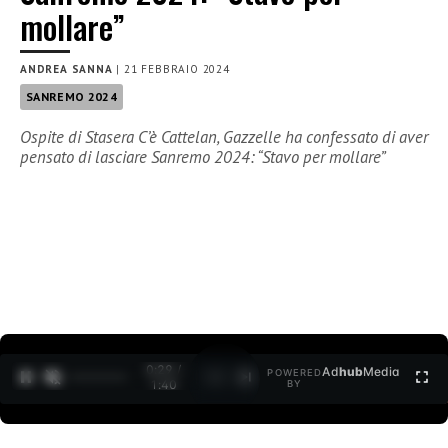
mollare”
ANDREA SANNA
|
21 FEBBRAIO 2024
SANREMO 2024
Ospite di Stasera C’è Cattelan, Gazzelle ha confessato di aver
pensato di lasciare Sanremo 2024: “Stavo per mollare”
0:30 /
Ad
hub
Media
POWERED
1
/
2
1:40
BY