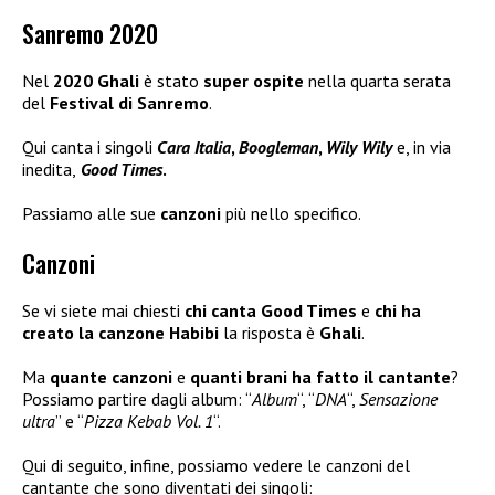
Sanremo 2020
Nel
2020 Ghali
è stato
super ospite
nella quarta serata
del
Festival di Sanremo
.
Qui canta i singoli
Cara Italia
,
Boogleman
,
Wily Wily
e, in via
inedita,
Good Times
.
Passiamo alle sue
canzoni
più nello specifico.
Canzoni
Se vi siete mai chiesti
chi canta Good Times
e
chi ha
creato la canzone Habibi
la risposta è
Ghali
.
Ma
quante canzoni
e
quanti brani ha fatto il cantante
?
Possiamo partire dagli album: “
Album
“, “
DNA
“,
Sensazione
ultra
” e “
Pizza Kebab Vol. 1
“.
Qui di seguito, infine, possiamo vedere le canzoni del
cantante che sono diventati dei singoli: