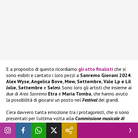
E a proposito di questo ricordiamo
gli otto finalisti
che si
sono esibiti e cantato i loro pezzi a
Sanremo Giovani 2024
:
Alex Wyse, Angelica Bove, Mew, Settembre, Vale Lp e Lil
Jolie, Settembre
e
Selmi
. Sono loro gli artisti che insieme ai
due di
Area Sanremo
Etra
e
Maria Tomba
, che hanno avuto
la possibilità di giocarsi un posto nel
Festival
dei grandi.
C’era davvero tanta emozione tra i protagonisti, che si sono
presentati per l’ultima volta alla
Commissione musicale di
Sanremo Giovani
composta da
Ema Stokholma, Carolina
Rey, Manola Moslehi, Enrico Cremonesi
e
Daniele
Battaglia.
Con loro anche i “giurati fuori onda”
Carlo Conti
e