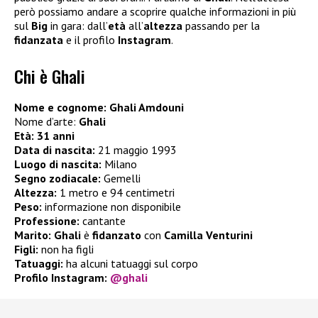
però possiamo andare a scoprire qualche informazioni in più
sul
Big
in gara: dall’
età
all’
altezza
passando per la
fidanzata
e il profilo
Instagram
.
Chi è Ghali
Nome e cognome: Ghali Amdouni
Nome d’arte:
Ghali
Età: 31 anni
Data di nascita:
21 maggio 1993
Luogo di nascita:
Milano
Segno zodiacale:
Gemelli
Altezza:
1 metro e 94 centimetri
Peso:
informazione non disponibile
Professione:
cantante
Marito:
Ghali
è
fidanzato
con
Camilla Venturini
Figli:
non ha figli
Tatuaggi:
ha alcuni tatuaggi sul corpo
Profilo Instagram:
@ghali