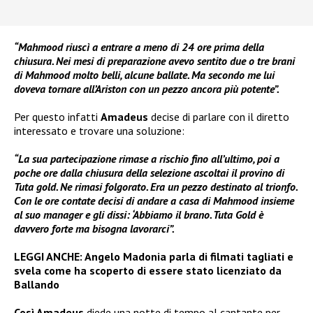
“Mahmood riuscì a entrare a meno di 24 ore prima della
chiusura. Nei mesi di preparazione avevo sentito due o tre brani
di Mahmood molto belli, alcune ballate. Ma secondo me lui
doveva tornare all’Ariston con un pezzo ancora più potente”.
Per questo infatti
Amadeus
decise di parlare con il diretto
interessato e trovare una soluzione:
“La sua partecipazione rimase a rischio fino all’ultimo, poi a
poche ore dalla chiusura della selezione ascoltai il provino di
Tuta gold. Ne rimasi folgorato. Era un pezzo destinato al trionfo.
Con le ore contate decisi di andare a casa di Mahmood insieme
al suo manager e gli dissi: ‘Abbiamo il brano. Tuta Gold è
davvero forte ma bisogna lavorarci”.
LEGGI ANCHE:
Angelo Madonia parla di filmati tagliati e
svela come ha scoperto di essere stato licenziato da
Ballando
Così Amadeus
diede una notte di tempo al cantante per