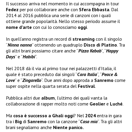
Il successo arriva nel momento in cui accompagna in tour
Fedez
per poi collaborare anche con
Sfera Ebbasta
. Dal
2014 al 2016 pubblica una serie di canzoni con i quali
ottiene grande popolarità. Nello stesso periodo assume il
nome d’arte
con cui lo conosciamo
oggi
.
In quell’anno registra un record di
streaming
con il singolo
“
Ninna nanna
” ottenendo un quadruplo
Disco di Platino
. Tra
gli altri brani possiamo citare anche “
Pizza Kebab
“, “
Happy
Days
” e “
Habibi
“.
Nel 2018 dà il via al primo tour nei palazzetti d’Italia, il
quale è stato preceduto dai singoli “
Cara Italia
“, “
Peace &
Love
” e “
Zingarello
“. Due anni dopo approda a
Sanremo
come
super ospite nella quarta serata del
Festival
.
Pubblica altri due
album
, l’ultimo dei quali vanta la
collaborazione di rapper molto noti come
Geolier
e
Luché
.
Ma
cosa è successo a Ghali oggi
? Nel
2024
entra in gara
tra i
Big
di
Sanremo
con la canzone “
Casa mia
“. Tra gli altri
brani segnaliamo anche
Niente panico.