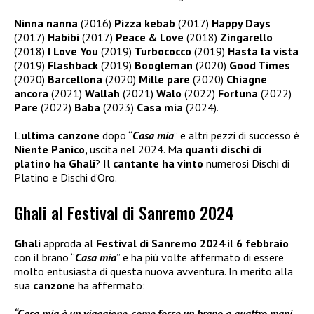
Ninna nanna
(2016)
Pizza kebab
(2017)
Happy Days
(2017)
Habibi
(2017)
Peace & Love
(2018)
Zingarello
(2018)
I Love You
(2019)
Turbococco
(2019)
Hasta la vista
(2019)
Flashback
(2019)
Boogleman
(2020)
Good Times
(2020)
Barcellona
(2020)
Mille pare
(2020)
Chiagne
ancora
(2021)
Wallah
(2021)
Walo
(2022)
Fortuna
(2022)
Pare
(2022)
Baba
(2023)
Casa mia
(2024).
L’
ultima canzone
dopo “
Casa mia
” e altri pezzi di successo è
Niente Panico,
uscita nel 2024. Ma
quanti dischi di
platino ha Ghali
? Il
cantante ha vinto
numerosi Dischi di
Platino e Dischi d’Oro.
Ghali al Festival di Sanremo 2024
Ghali
approda al
Festival di Sanremo 2024
il
6 febbraio
con il brano “
Casa mia
” e ha più volte affermato di essere
molto entusiasta di questa nuova avventura. In merito alla
sua
canzone
ha affermato:
“Casa mia è un viaggione, come fosse un brano a quattro mani