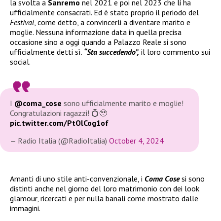
la svolta a
Sanremo
nel 2021 e poi nel 2023 che li ha
ufficialmente consacrati. Ed è stato proprio il periodo del
Festival
, come detto, a convincerli a diventare marito e
moglie. Nessuna informazione data in quella precisa
occasione sino a oggi quando a Palazzo Reale si sono
ufficialmente detti sì.
“Sta succedendo”,
il loro commento sui
social.
I
@coma_cose
sono ufficialmente marito e moglie!
Congratulazioni ragazzi! 💍🥹
pic.twitter.com/PtOlCog1of
— Radio Italia (@RadioItalia)
October 4, 2024
Amanti di uno stile anti-convenzionale, i
Coma Cose
si sono
distinti anche nel giorno del loro matrimonio con dei look
glamour, ricercati e per nulla banali come mostrato dalle
immagini.