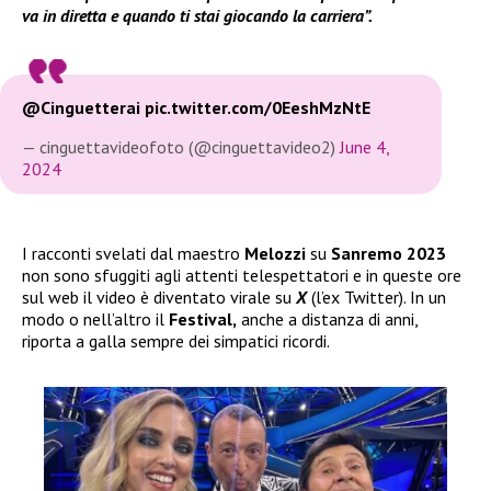
va in diretta e quando ti stai giocando la carriera”.
@Cinguetterai
pic.twitter.com/0EeshMzNtE
— cinguettavideofoto (@cinguettavideo2)
June 4,
2024
I racconti svelati dal maestro
Melozzi
su
Sanremo 2023
non sono sfuggiti agli attenti telespettatori e in queste ore
sul web il video è diventato virale su
X
(l’ex Twitter). In un
modo o nell’altro il
Festival,
anche a distanza di anni,
riporta a galla sempre dei simpatici ricordi.