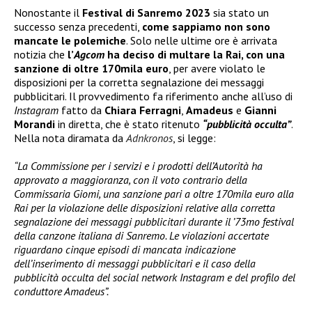
Nonostante il
Festival di Sanremo 2023
sia stato un
successo senza precedenti,
come sappiamo non sono
mancate le polemiche
. Solo nelle ultime ore è arrivata
notizia che
l’
Agcom
ha deciso di multare la Rai
, con una
sanzione di oltre 170mila euro
, per avere violato le
disposizioni per la corretta segnalazione dei messaggi
pubblicitari. Il provvedimento fa riferimento anche all’uso di
Instagram
fatto da
Chiara Ferragni
,
Amadeus
e
Gianni
Morandi
in diretta, che è stato ritenuto
“pubblicità occulta”
.
Nella nota diramata da
Adnkronos
, si legge:
“La Commissione per i servizi e i prodotti dell’Autorità ha
approvato a maggioranza, con il voto contrario della
Commissaria Giomi, una sanzione pari a oltre 170mila euro alla
Rai per la violazione delle disposizioni relative alla corretta
segnalazione dei messaggi pubblicitari durante il ’73mo festival
della canzone italiana di Sanremo. Le violazioni accertate
riguardano cinque episodi di mancata indicazione
dell’inserimento di messaggi pubblicitari e il caso della
pubblicità occulta del social network Instagram e del profilo del
conduttore Amadeus”.