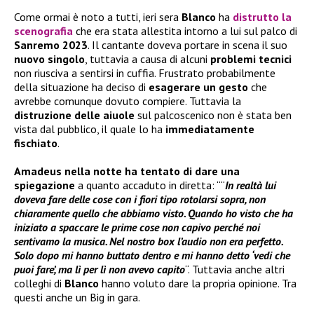
Come ormai è noto a tutti, ieri sera
Blanco
ha
distrutto la
scenografia
che era stata allestita intorno a lui sul palco di
Sanremo 2023
. Il cantante doveva portare in scena il suo
nuovo singolo
, tuttavia a causa di alcuni
problemi tecnici
non riusciva a sentirsi in cuffia. Frustrato probabilmente
della situazione ha deciso di
esagerare un gesto
che
avrebbe comunque dovuto compiere. Tuttavia la
distruzione delle aiuole
sul palcoscenico non è stata ben
vista dal pubblico, il quale lo ha
immediatamente
fischiato
.
Amadeus
nella notte ha tentato di dare una
spiegazione
a quanto accaduto in diretta: ““
In realtà lui
doveva fare delle cose con i fiori tipo rotolarsi sopra, non
chiaramente quello che abbiamo visto. Quando ho visto che ha
iniziato a spaccare le prime cose non capivo perché noi
sentivamo la musica. Nel nostro box l’audio non era perfetto.
Solo dopo mi hanno buttato dentro e mi hanno detto ‘vedi che
puoi fare’, ma lì per lì non avevo capito
“. Tuttavia anche altri
colleghi di
Blanco
hanno voluto dare la propria opinione. Tra
questi anche un Big in gara.