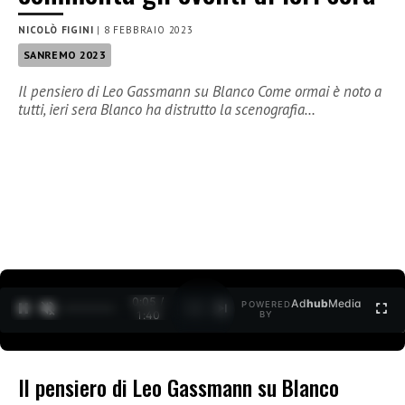
NICOLÒ FIGINI
|
8 FEBBRAIO 2023
SANREMO 2023
Il pensiero di Leo Gassmann su Blanco Come ormai è noto a
tutti, ieri sera Blanco ha distrutto la scenografia…
0:06 /
Ad
hub
Media
POWERED
1
/
2
1:40
BY
Il pensiero di Leo Gassmann su Blanco