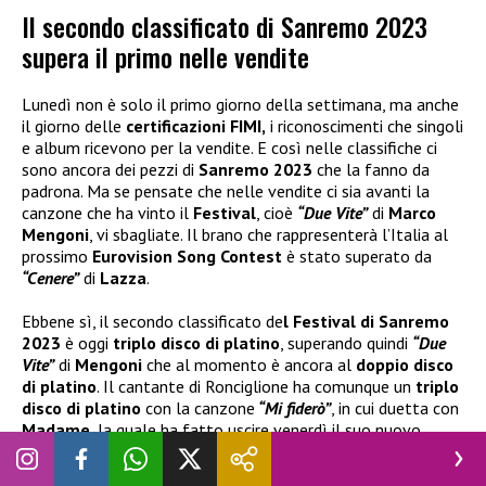
Il secondo classificato di Sanremo 2023
supera il primo nelle vendite
Lunedì non è solo il primo giorno della settimana, ma anche
il giorno delle
certificazioni FIMI,
i riconoscimenti che singoli
e album ricevono per la vendite. E così nelle classifiche ci
sono ancora dei pezzi di
Sanremo 2023
che la fanno da
padrona. Ma se pensate che nelle vendite ci sia avanti la
canzone che ha vinto il
Festival
, cioè
“Due Vite”
di
Marco
Mengoni
, vi sbagliate. Il brano che rappresenterà l’Italia al
prossimo
Eurovision Song Contest
è stato superato da
“Cenere”
di
Lazza
.
Ebbene sì, il secondo classificato de
l Festival di Sanremo
2023
è oggi
triplo disco di platino
, superando quindi
“Due
Vite”
di
Mengoni
che al momento è ancora al
doppio disco
di platino
. Il cantante di Ronciglione ha comunque un
triplo
disco di platino
con la canzone
“Mi fiderò”
, in cui duetta con
Madame
, la quale ha fatto uscire venerdì il suo nuovo
album.