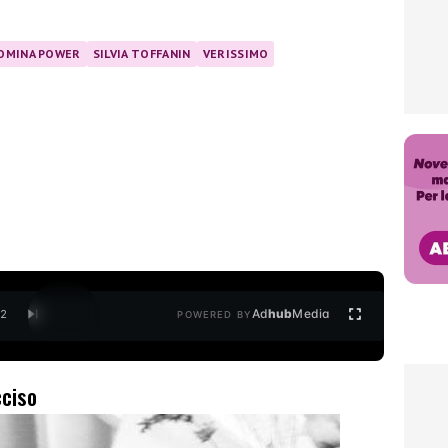
OMINA POWER
SILVIA TOFFANIN
VERISSIMO
Ad
hub
Media
/
2
POWERED BY
cciso