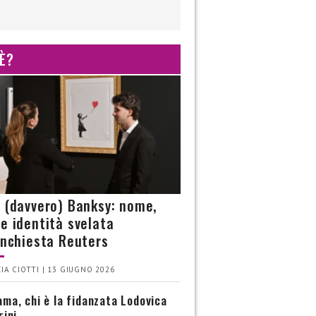
 È?
è (davvero) Banksy: nome,
 e identità svelata
’inchiesta Reuters
IA CIOTTI | 13 GIUGNO 2026
ma, chi è la fidanzata Lodovica
rini