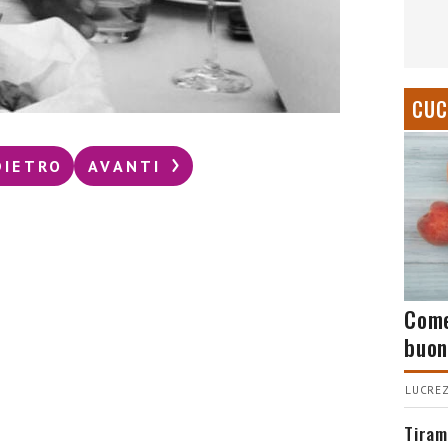
CUC
DIETRO
AVANTI
Come
buon
LUCREZ
Tiram