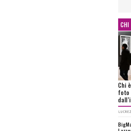
CHI
Chi 
foto
dall
LUCREZ
BigMa
Lazze