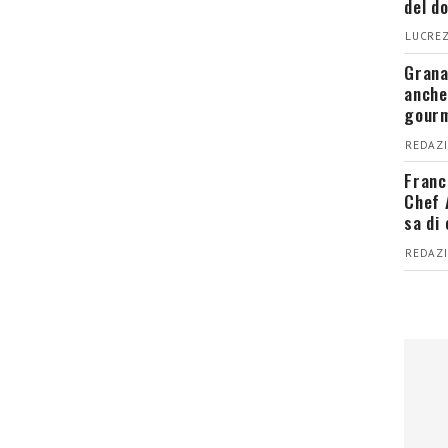
del d
LUCREZ
Grana
anche
gour
REDAZI
Franc
Chef 
sa di
REDAZI