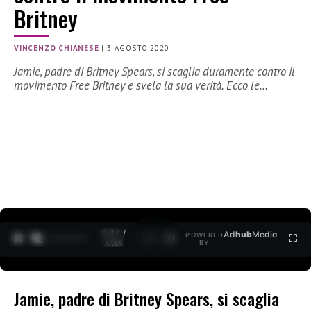
Britney
VINCENZO CHIANESE
|
3 AGOSTO 2020
Jamie, padre di Britney Spears, si scaglia duramente contro il
movimento Free Britney e svela la sua verità. Ecco le…
0:27 /
Ad
hub
Media
POWERED
1
/
2
3:35
BY
Jamie, padre di Britney Spears, si scaglia