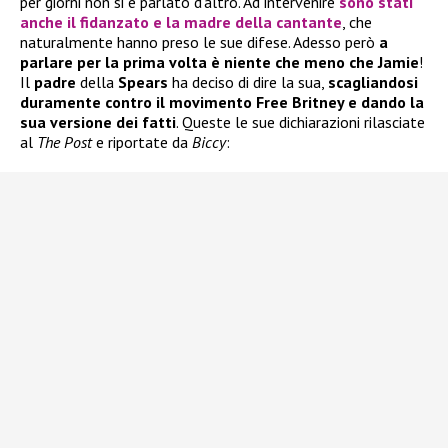
per giorni non si è parlato d’altro. Ad intervenire
sono stati
anche il fidanzato e la madre della cantante
, che
naturalmente hanno preso le sue difese. Adesso però
a
parlare per la prima volta è niente che meno che Jamie
!
Il
padre
della
Spears
ha deciso di dire la sua,
scagliandosi
duramente contro il movimento Free Britney e dando la
sua versione dei fatti
. Queste le sue dichiarazioni rilasciate
al
The Post
e riportate da
Biccy
: