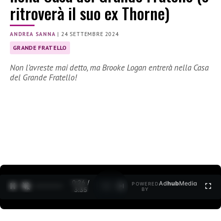
ritroverà il suo ex Thorne)
ANDREA SANNA
|
24 SETTEMBRE 2024
GRANDE FRATELLO
Non l’avreste mai detto, ma Brooke Logan entrerà nella Casa
del Grande Fratello!
0:27 /
Ad
hub
Media
POWERED
1
/
2
3:35
BY