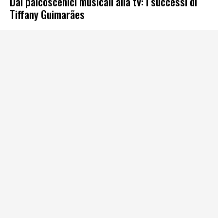
Dai palcoscenici musicali alla tv: i successi di
Tiffany Guimarães