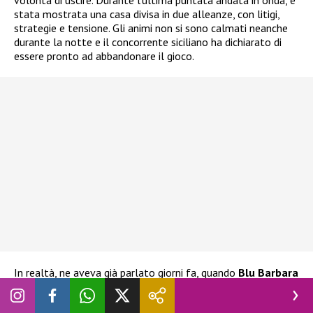
stata mostrata una casa divisa in due alleanze, con litigi,
strategie e tensione. Gli animi non si sono calmati neanche
durante la notte e il concorrente siciliano ha dichiarato di
essere pronto ad abbandonare il gioco.
In realtà, ne aveva già parlato giorni fa, quando
Blu Barbara
Prezia
era al televoto con Adriana Volpe, Alessandra
Mussolini e Lucia Ilarido. L’ex tronista aveva già espresso