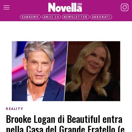
SANREMO
AMICI 24
NEWSLETTER
ABBONATI
REALITY
Brooke Logan di Beautiful entra
nella Casa del Grande Fratello (e