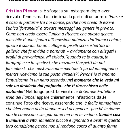
Cristina Plevani
si è sfogata su Instagram dopo aver
ricevuto l’ennesima foto intima da parte di un uomo:
“Forse è
il caso di parlarne tra noi donne, perché non credo di essere
l’unica “fortunella” a trovare messaggi del genere in privato.
Come non credo essere l’unica a ritenere che questo genere
maschile e’ uno sfigato all’ennesima potenza. Parliamoci chiaro,
questo è sobrio…ho un collage di piselli screenshottati in
galleria che fa invidia a pornhub – ovviamente con allegati i
profili di provenienza. Mi chiedo: “quando te lo guardi, lo
fotografi e ce lo spedisci, che reazione ti aspetti da noi
fanciulle?!…che masturbazione mentale ti fai ad immaginarci
mentre riceviamo la tua posta virtuale?”. Perché io ti smonto
l’entusiasmo in un nano secondo:
nel momento che lo vedo mi
sale un desiderio dal profondo…che ti rinsecchisca nelle
mutande!
”
Nel lungo post la vincitrice di
Grande Fratello
e
Isola dei Famosi
appare chiaramente infastidita dalle
continue foto che riceve, asserendo che:
è facile immaginare
che idea hanno della donna esseri del genere…perché le donne
non le conoscono…le guardano ma non le vedono.
Uomini così
li umilierei a vita
. Talmente piccoli e ignoranti e beati in questa
loro condizione perché non si rendono conto di quanto fanno