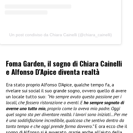
Un post condiviso da Chiara Cainelli (@chiara_cainelli)
Foma Garden, il sogno di Chiara Cainelli
e Alfonso D’Apice diventa realtà
Era stato proprio Alfonso D’Apice, qualche tempo fa, a
rivelare sui social il suo grande sogno, ovvero quello di avere
un locale tutto suo:
“Ho sempre avuto questa passione per i
locali, che fossero ristorazione o eventi. E
ho sempre sognato di
averne uno tutto mio
, proprio come lo aveva mio padre. Oggi
quel sogno sta per diventare realtà. I lavori sono iniziati…Per me
è una soddisfazione incredibile, qualcosa che sentivo dentro da
tanto tempo e che oggi prende forma davvero.”
E ora ecco che il
sogno di Alfonso si è avverato, grazie anche all’aiuto della