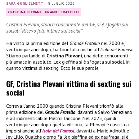
SARA GUGLIELMETTI
|
8 LUGLIO 2026
CRISTINA PLEVANI
GRANDE FRATELLO
Cristina Plevani, storica concorrente del GF, si è sfogata sui
social: “Ricevo foto intime sui social”
Ha vinto la prima edizione del
Grande Fratello
nel 2000 e,
venticinque anni dopo, ha trionfato anche all’
Isola dei Famosi
.
Stiamo parlando di
Cristina Plevani
, una delle concorrenti
più amate in assoluto. L’ex gieffina si è sfogata sui social, in
quanto vittima di sexting. Ecco le sue parole.
GF, Cristina Plevani vittima di sexting sui
social
Correva l’anno 2000 quando Cristina Plevani trionfò alla
prima edizione del
Grande Fratello
, davanti a Salvo Veneziano
e all’indimenticabile Pietro Taricone. Nel 2025, quindi
venticinque anni dopo quella vittoria, la Plevani è riuscita a
imporsi anche all’
Isola dei Famosi
, davanti a Mario Adinolfi e
Jey Lillo. Qualche giorno fa l’ex gieffina ed ex naufraga, si è