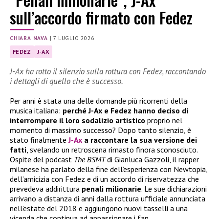
sull’accordo firmato con Fedez
CHIARA NAVA
|
7 LUGLIO 2026
FEDEZ
J-AX
J-Ax ha rotto il silenzio sulla rottura con Fedez, raccontando
i dettagli di quello che è successo.
Per anni è stata una delle domande più ricorrenti della
musica italiana:
perché J-Ax e Fedez hanno deciso di
interrompere il loro sodalizio artistico
proprio nel
momento di massimo successo? Dopo tanto silenzio, è
stato finalmente
J-Ax
a raccontare la sua versione dei
fatti
, svelando un retroscena rimasto finora sconosciuto.
Ospite del podcast
The BSMT
di Gianluca Gazzoli, il rapper
milanese ha parlato della fine dell’esperienza con Newtopia,
dell’amicizia con Fedez e di un accordo di riservatezza che
prevedeva addirittura
penali milionarie
. Le sue dichiarazioni
arrivano a distanza di anni dalla rottura ufficiale annunciata
nell’estate del 2018 e aggiungono nuovi tasselli a una
vicenda che continua ad appassionare i fan.