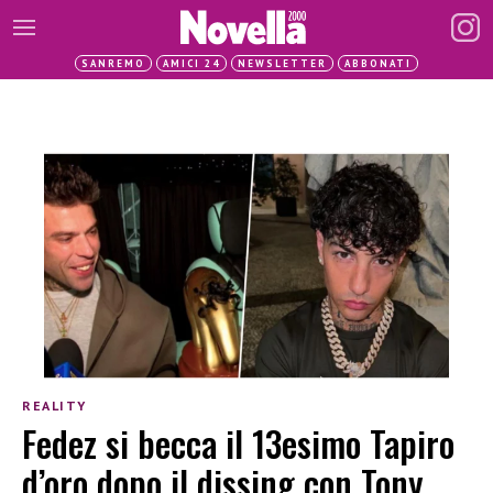
SANREMO
AMICI 24
NEWSLETTER
ABBONATI
REALITY
Fedez si becca il 13esimo Tapiro
d’oro dopo il dissing con Tony