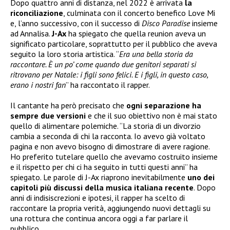
Dopo quattro anni di distanza, nel 2022 è arrivata
la
riconciliazione
, culminata con il concerto benefico Love Mi
e, l’anno successivo, con il successo di
Disco Paradise
insieme
ad Annalisa.
J-Ax
ha spiegato che quella reunion aveva un
significato particolare, soprattutto per il pubblico che aveva
seguito la loro storia artistica. “
Era una bella storia da
raccontare. È un po’ come quando due genitori separati si
ritrovano per Natale: i figli sono felici. E i figli, in questo caso,
erano i nostri fan
” ha raccontato il rapper.
Il cantante ha però precisato che
ogni separazione ha
sempre due versioni
e che il suo obiettivo non è mai stato
quello di alimentare polemiche. “La storia di un divorzio
cambia a seconda di chi la racconta. Io avevo già voltato
pagina e non avevo bisogno di dimostrare di avere ragione.
Ho preferito tutelare quello che avevamo costruito insieme
e il rispetto per chi ci ha seguito in tutti questi anni” ha
spiegato. Le parole di J-Ax riaprono inevitabilmente
uno dei
capitoli più discussi della musica italiana recente
. Dopo
anni di indisiscrezioni e ipotesi, il rapper ha scelto di
raccontare la propria verità, aggiungendo nuovi dettagli su
una rottura che continua ancora oggi a far parlare il
pubblico.