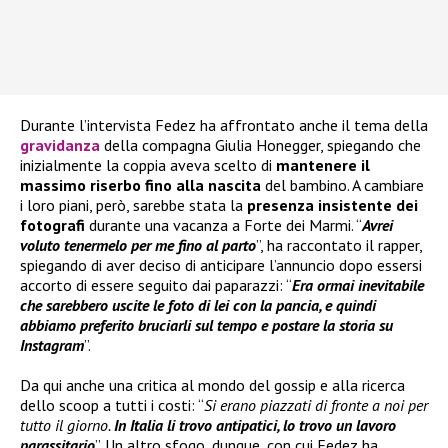
Durante l’intervista Fedez ha affrontato anche il tema della
gravidanza
della compagna Giulia Honegger, spiegando che
inizialmente la coppia aveva scelto di
mantenere il
massimo riserbo fino alla nascita
del bambino. A cambiare
i loro piani, però, sarebbe stata la
presenza insistente dei
fotografi
durante una vacanza a Forte dei Marmi. “
Avrei
voluto tenermelo per me fino al parto
”, ha raccontato il rapper,
spiegando di aver deciso di anticipare l’annuncio dopo essersi
accorto di essere seguito dai paparazzi: “
Era ormai inevitabile
che sarebbero uscite le foto di lei con la pancia, e quindi
abbiamo preferito bruciarli sul tempo e postare la storia su
Instagram
”.
Da qui anche una critica al mondo del gossip e alla ricerca
dello scoop a tutti i costi: “
Si erano piazzati di fronte a noi per
tutto il giorno.
In Italia li trovo antipatici, lo trovo un lavoro
parassitario
”. Un altro sfogo, dunque, con cui Fedez ha