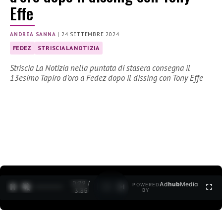
Effe
ANDREA SANNA
|
24 SETTEMBRE 2024
FEDEZ
STRISCIA LA NOTIZIA
Striscia La Notizia nella puntata di stasera consegna il
13esimo Tapiro d’oro a Fedez dopo il dissing con Tony Effe
0:30 /
Ad
hub
Media
POWERED
1
/
2
3:35
BY