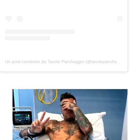
Un post condiviso da Tavolo Parcheggio (@tavoloparcheggio.podcast)