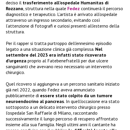
deciso il
trasferimento all’ospedale Humanitas di
Rozzano
, struttura nella quale
Fedez
continuerà il percorso
diagnostico e terapeutico. L’artista è arrivato all’ospedale
attraverso un ingresso secondario, evitando così
l’attenzione di fotografi e curiosi presenti all’esterno della
struttura.
Per il rapper si tratta purtroppo dell’ennesimo episodio
legato a una situazione clinica già complessa.
Nel
settembre del 2023 era infatti stato ricoverato
d’urgenza
proprio al Fatebenefratelli per due ulcere
sanguinanti che avevano reso necessario un intervento
chirurgico.
Quel ricovero si aggiungeva a un percorso sanitario iniziato
già nel 2022, quando Fedez aveva annunciato
pubblicamente di
essere stato colpito da un tumore
neuroendocrino al pancreas
. In quell’occasione era stato
sottoposto a un delicato intervento chirurgico presso
l’ospedale San Raffaele di Milano, raccontando
successivamente il lungo percorso di recupero affrontato
insieme alla sua famiglia. Negli ultimi anni il cantante ha