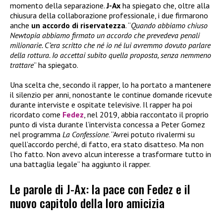
momento della separazione.
J-Ax
ha spiegato che, oltre alla
chiusura della collaborazione professionale, i due firmarono
anche
un accordo di riservatezza
. “
Quando abbiamo chiuso
Newtopia abbiamo firmato un accordo che prevedeva penali
milionarie. C’era scritto che né io né lui avremmo dovuto parlare
della rottura. Io accettai subito quella proposta, senza nemmeno
trattare
” ha spiegato.
Una scelta che, secondo il rapper, lo ha portato a mantenere
il silenzio per anni, nonostante le continue domande ricevute
durante interviste e ospitate televisive. Il rapper ha poi
ricordato come
Fedez
, nel 2019, abbia raccontato il proprio
punto di vista durante l’intervista concessa a Peter Gomez
nel programma
La Confessione
. “Avrei potuto rivalermi su
quell’accordo perché, di fatto, era stato disatteso. Ma non
l’ho fatto. Non avevo alcun interesse a trasformare tutto in
una battaglia legale” ha aggiunto il rapper.
Le parole di J-Ax: la pace con Fedez e il
nuovo capitolo della loro amicizia