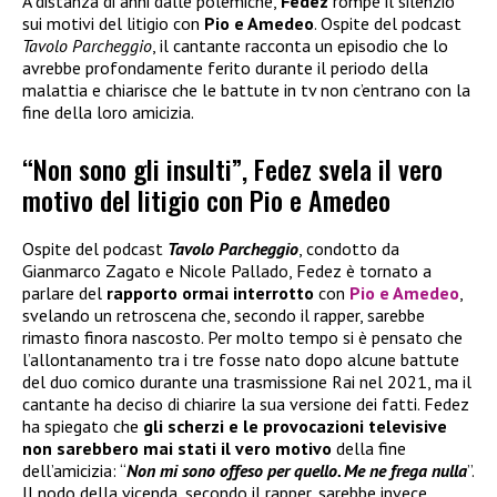
A distanza di anni dalle polemiche,
Fedez
rompe il silenzio
sui motivi del litigio con
Pio e Amedeo
. Ospite del podcast
Tavolo Parcheggio
, il cantante racconta un episodio che lo
avrebbe profondamente ferito durante il periodo della
malattia e chiarisce che le battute in tv non c’entrano con la
fine della loro amicizia.
“Non sono gli insulti”, Fedez svela il vero
motivo del litigio con Pio e Amedeo
Ospite del podcast
Tavolo Parcheggio
, condotto da
Gianmarco Zagato e Nicole Pallado, Fedez è tornato a
parlare del
rapporto ormai interrotto
con
Pio e Amedeo
,
svelando un retroscena che, secondo il rapper, sarebbe
rimasto finora nascosto. Per molto tempo si è pensato che
l’allontanamento tra i tre fosse nato dopo alcune battute
del duo comico durante una trasmissione Rai nel 2021, ma il
cantante ha deciso di chiarire la sua versione dei fatti. Fedez
ha spiegato che
gli scherzi e le provocazioni televisive
non sarebbero mai stati il vero motivo
della fine
dell’amicizia: “
Non mi sono offeso per quello. Me ne frega nulla
”.
Il nodo della vicenda, secondo il rapper, sarebbe invece