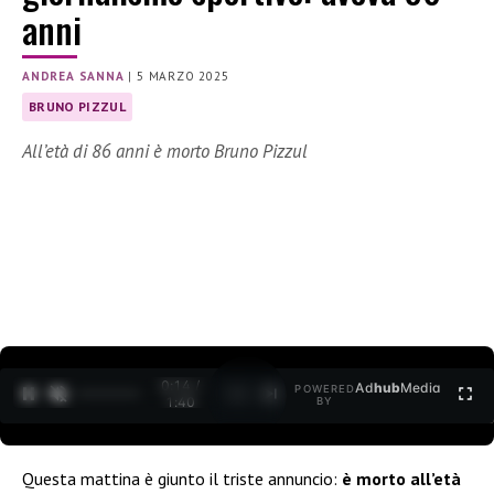
anni
ANDREA SANNA
|
5 MARZO 2025
BRUNO PIZZUL
All’età di 86 anni è morto Bruno Pizzul
0:15 /
Ad
hub
Media
POWERED
1
/
2
1:40
BY
Questa mattina è giunto il triste annuncio:
è morto all’età