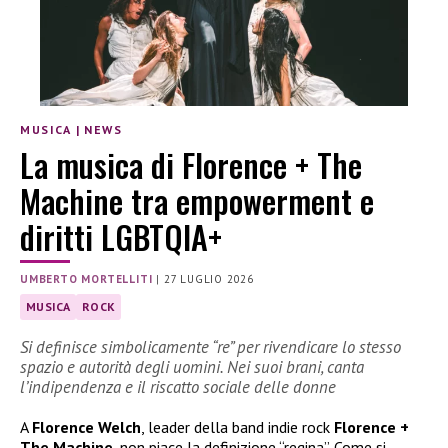
MUSICA
|
NEWS
La musica di Florence + The
Machine tra empowerment e
diritti LGBTQIA+
UMBERTO MORTELLITI
|
27 LUGLIO 2026
MUSICA
ROCK
Si definisce simbolicamente “re” per rivendicare lo stesso
spazio e autorità degli uomini. Nei suoi brani, canta
l’indipendenza e il riscatto sociale delle donne
A
Florence Welch
, leader della band indie rock
Florence +
The Machine
, non piace la definizione “regina”. Come si