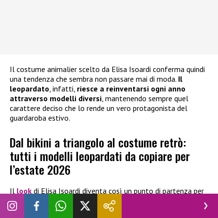
Il costume animalier scelto da Elisa Isoardi conferma quindi
una tendenza che sembra non passare mai di moda.
Il
leopardato
, infatti,
riesce a reinventarsi ogni anno
attraverso modelli diversi
, mantenendo sempre quel
carattere deciso che lo rende un vero protagonista del
guardaroba estivo.
Dal bikini a triangolo al costume retrò:
tutti i modelli leopardati da copiare per
l’estate 2026
Il
look
di Elisa Isoardi diventa così un punto di partenza per
scoprire le diverse versioni del costume animalier da portare
in vacanza. Per chi ama uno stile più sensuale, una valida