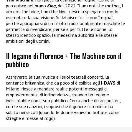
percepisce nel brano
King
, del 2022. “I am not the mother, I
am not the bride, I am the king” riesce a spiegare in modo
esemplare la sua visione. Si definisce “re” e non “regina”,
perché appropriarsi di un titolo tradizionalmente maschile le
permette di rivendicare, per sé e per tutte le donne, lo
stesso identico spazio, la medesima autorità e le stesse
ambizioni degli uomini.
Il legame di Florence + The Machine con il
pubblico
Attraverso la sua musica e i suoi teatrali concerti, la
cantante britannica, che da poco si è esibita agli
I-DAYS
di
Milano, riesce a mandare reali e potenti messaggi di
empowerment e di indipendenza, creando un legame
indissolubile con il suo pubblico. Cerca anche di raccontare,
con le sue canzoni, i soprusi che il genere femminile ha
subito nei secoli (quando le donne venivano bollate come
streghe e messe al rogo).